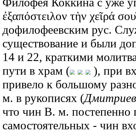
Филофея Коккина с уже у
ἐξαπόστειλον τὴν χεῖρά σου̇
дофилофеевским рус. Сл
существование и были до
14 и 22, краткими молитва
пути в храм (
), при в
привело к большому разн
м. в рукописях (
Дмитриев
что чин В. м. постепенно 
самостоятельных - чин вхо