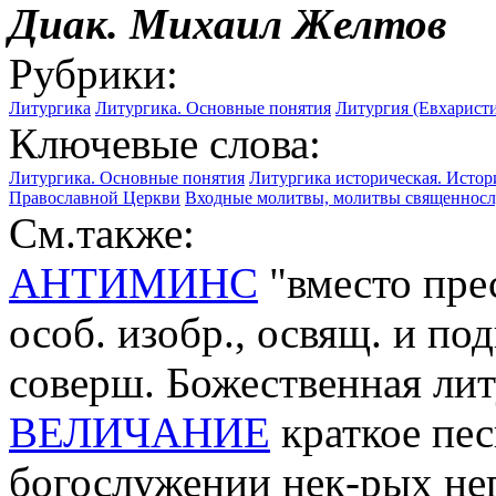
Диак.
Михаил
Желтов
Рубрики:
Литургика
Литургика. Основные понятия
Литургия (Евхаристи
Ключевые слова:
Литургика. Основные понятия
Литургика историческая. Исто
Православной Церкви
Входные молитвы, молитвы священнослу
См.также:
АНТИМИНС
"вместо прес
особ. изобр., освящ. и по
соверш. Божественная ли
ВЕЛИЧАНИЕ
краткое пе
богослужении нек-рых нег