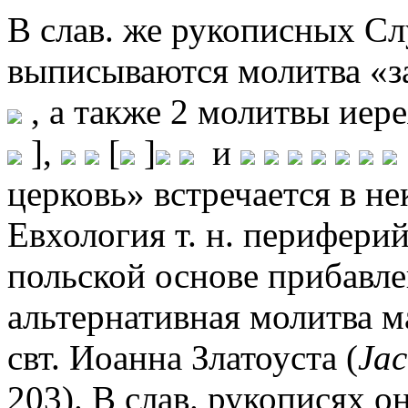
В слав. же рукописных Сл
выписываются молитва «з
, а также 2 молитвы иере
],
[
]
и
церковь» встречается в не
Евхология т. н. периферий
польской основе прибавле
альтернативная молитва 
свт. Иоанна Златоуста (
Ja
203). В слав. рукописях о