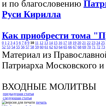
и по благословению
Патр
Руси Кирилла
Как приобрести тома "
0
1
2
3
4
5
6
7
8
9
10
11
12
13
14
15
16
17
18
19
20
21
22
23
24
25
52
53
54
55
56
57
58
59
60
61
62
63
64
65
66
67
68
69
70
71
72
73
Материал из Православно
Патриарха Московского и
ВХОДНЫЕ МОЛИТВЫ
предыдущая статья
следующая статья
печать