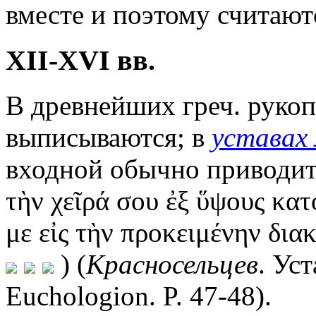
вместе и поэтому считают
XII-XVI вв.
В древнейших греч. рукоп
выписываются; в
уставах
входной обычно приводитс
τὴν χεῖρά σου ἐξ ὕψους κατ
με εἰς τὴν προκειμένην διακ
) (
Красносельцев
. Ус
Euchologion. P. 47-48).