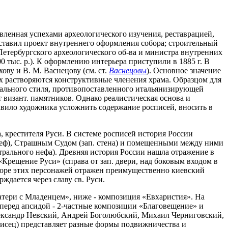
овленная успехами археологического изучения, реставрацией,
тавил проект внутреннего оформления собора; строительный
Петербургского археологического об-ва и министра внутренних
 тыс. р.). К оформлению интерьера приступили в 1885 г. В
ву и В. М. Васнецову (см. ст.
Васнецовы
). Основное значение
х растворяются конструктивные членения храма. Образцом для
нального стиля, противопоставленного итальянизирующей
визант. памятников. Однако реалистическая основа и
тавило художника усложнить содержание росписей, вносить в
, крестителя Руси. В системе росписей история России
 неф), Страшным Судом (зап. стена) и помещенными между ними
трального нефа). Древняя история России нашла отражение в
«Крещение Руси» (справа от зап. двери, над боковым входом в
ыборе этих персонажей отражен преимущественно киевский
рждается через славу св. Руси.
тери с Младенцем», ниже - композиция «Евхаристия». На
 перед апсидой - 2-частные композиции «Благовещение» и
лександр Невский, Андрей Боголюбский, Михаил Черниговский,
исец) представляет разные формы подвижничества и