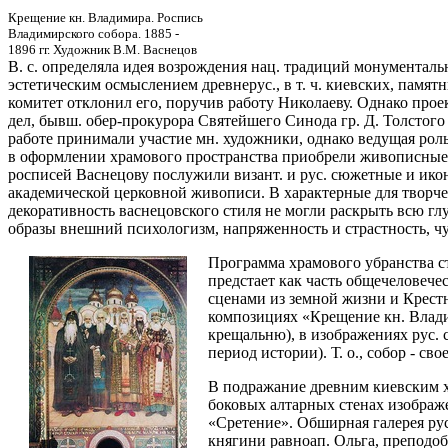
Крещение кн. Владимира. Роспись
Владимирского собора. 1885 -
1896 гг. Художник В.М. Васнецов
В. с. определяла идея возрождения нац. традиций монументаль
эстетическим осмыслением древнерус., в т. ч. киевских, памятн
комитет отклонил его, поручив работу Николаеву. Однако прое
дел, бывш. обер-прокурора Святейшего Синода гр. Д. Толстого
работе принимали участие мн. художники, однако ведущая роль
в оформлении храмового пространства приобрели живописные 
росписей Васнецову послужили визант. и рус. сюжетные и ик
академической церковной живописи. В характерные для творче
декоративность васнецовского стиля не могли раскрыть всю гл
образы внешний психологизм, напряженность и страстность, чу
Программа храмового убранства ст
предстает как часть общечеловеч
сценами из земной жизни и Крестн
композициях «Крещение кн. Владим
крещальню), в изображениях рус.
период истории). Т. о., собор - св
В подражание древним киевским х
боковых алтарных стенах изображ
«Сретение». Обширная галерея ру
княгини равноап. Ольга, преподо