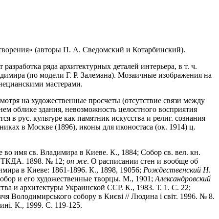
ворения» (авторы П. А. Сведомский и Котарбинский).
разработка ряда архитектурных деталей интерьера, в т. ч.
адимира (по модели Г. Р. Залемана). Мозаичные изображения на
енецианскими мастерами.
смотря на художественные просчеты (отсутствие связи между
нем облике здания, невозможность целостного восприятия
ся в рус. культуре как памятник искусства и религ. сознания
иках в Москве (1896), иконы для иконостаса (ок. 1914) ц.
 во имя св. Владимира в Киеве. К., 1884; Собор св. вел. кн.
/ ТКДА. 1898. № 12;
он
же
. О расписании стен и вообще об
мира в Киеве: 1861-1896. К., 1898, 19056;
Рождественский
Н
.
обор и его художественные творцы. М., 1901;
Александровский
ва и архитектуры Украинской ССР. К., 1983. Т. 1. С. 22;
ччя Володимирського собору в Києвi // Людина i свiт. 1996. № 8.
инi. К., 1999. С. 119-125.