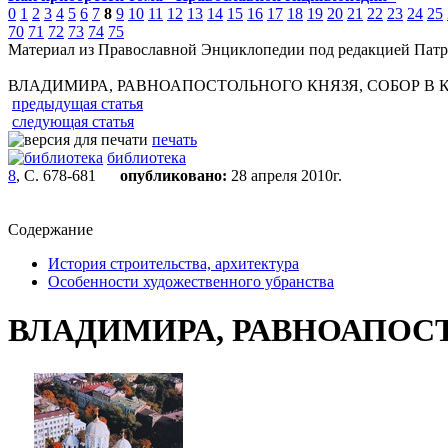
0
1
2
3
4
5
6
7
8
9
10
11
12
13
14
15
16
17
18
19
20
21
22
23
24
25
70
71
72
73
74
75
Материал из Православной Энциклопедии под редакцией Патр
ВЛАДИМИРА, РАВНОАПОСТОЛЬНОГО КНЯЗЯ, СОБОР В 
предыдущая статья
следующая статья
печать
библиотека
8
, С. 678-681
опубликовано:
28 апреля 2010г.
Содержание
История строительства, архитектура
Особенности художественного убранства
ВЛАДИМИРА, РАВНОАПОСТ