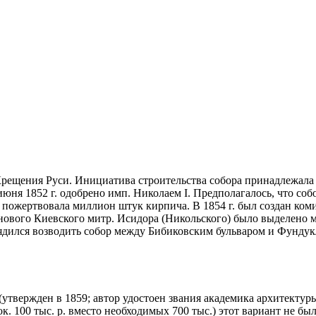
 Крещения Руси. Инициатива строительства собора принадлежал
я 1852 г. одобрено имп. Николаем I. Предполагалось, что собо
а пожертвовала миллион штук кирпича. В 1854 г. был создан ком
 нового Киевского митр. Исидора (Никольского) было выделено м
рядился возводить собор между Бибиковским бульваром и Фундукле
м (утвержден в 1859; автор удостоен звания академика архитектур
ок. 100 тыс. р. вместо необходимых 700 тыс.) этот вариант не бы