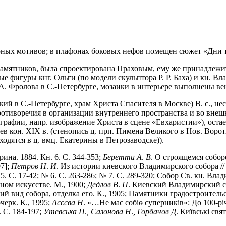
рных мотивов; в плафонах боковых нефов помещен сюжет «Дни т
памятников, была спроектирована Праховым, ему же принадлежит 
 фигуры кнг. Ольги (по модели скульптора Р. Р. Баха) и кн. Вл
 А. Фролова в С.-Петербурге, мозаики в интерьере выполнены в
ий в С.-Петербурге, храм Христа Спасителя в Москве) В. с., не
отиворечия в организации внутреннего пространства и во внеш
графии, напр. изображение Христа в сцене «Евхаристии»), остает
в кон. XIX в. (стенопись ц. прп. Пимена Великого в Нов. Воротн
ходятся в ц. вмц. Екатерины в Петрозаводске)).
ина. 1884. Кн. 6. С. 344-353;
Беретти
А
.
В
. О строящемся соборе
97];
Петров
Н
.
И
. Из истории киевского Владимирского собора /
С. 17-42; № 6. С. 263-286; № 7. С. 289-320; Собор Св. кн. Влади
ном искусстве. М., 1900;
Дедлов
В
.
П
. Киевский Владимирский с
 вид собора, отделка его. К., 1905; Памятники градостроительст
черк. К., 1995;
Асєєва
Н
. «…Не має собiѳ суперникiв»: До 100-рi
. С. 184-197;
Утевська
П
.
,
Сазонова
Н
.
,
Горбачов
Д
. Киïвськi свят