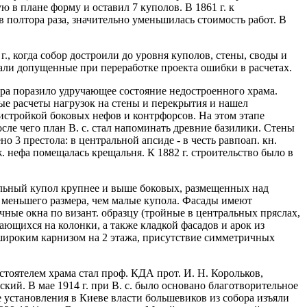
 в плане форму и оставил 7 куполов. В 1861 г. к
 полтора раза, значительно уменьшилась стоимость работ. В
., когда собор достроили до уровня куполов, стены, своды и
али допущенные при переработке проекта ошибки в расчетах.
ора поразило удручающее состояние недостроенного храма.
вые расчеты нагрузок на стены и перекрытия и нашел
стройкой боковых нефов и контрфорсов. На этом этапе
сле чего план В. с. стал напоминать древние базилики. Стены
 3 престола: в центральной апсиде - в честь равпоап. кн.
юж. нефа помещалась крещальня. К 1882 г. строительство было в
ральный купол крупнее и выше боковых, размещенных над
 меньшего размера, чем малые купола. Фасады имеют
ные окна по визант. образцу (тройные в центральных пряслах,
ющихся на колонки, а также кладкой фасадов и арок из
 широким карнизом на 2 этажа, присутствие симметричных
астоятелем храма стал проф. КДА прот. И. Н. Корольков,
кий. В мае 1914 г. при В. с. было основано благотворительное
 установления в Киеве власти большевиков из собора изъяли