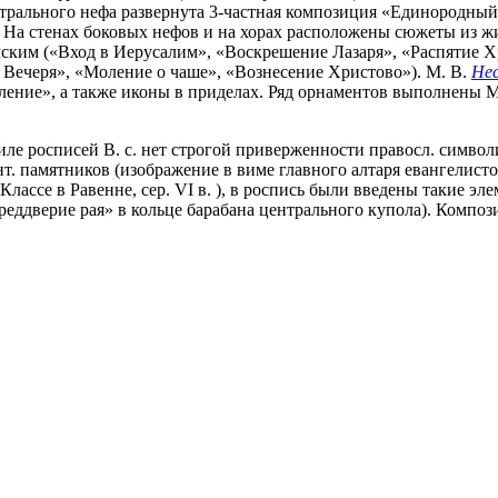
трального нефа развернута 3-частная композиция «Единородный 
На стенах боковых нефов и на хорах расположены сюжеты из жи
ским («Вход в Иерусалим», «Воскрешение Лазаря», «Распятие Х
 Вечеря», «Моление о чаше», «Вознесение Христово»). М. В.
Не
ление», а также иконы в приделах. Ряд орнаментов выполнены 
ле росписей В. с. нет строгой приверженности правосл. симво
т. памятников (изображение в виме главного алтаря евангелистов
лассе в Равенне, сер. VI в. ), в роспись были введены такие э
еддверие рая» в кольце барабана центрального купола). Компози