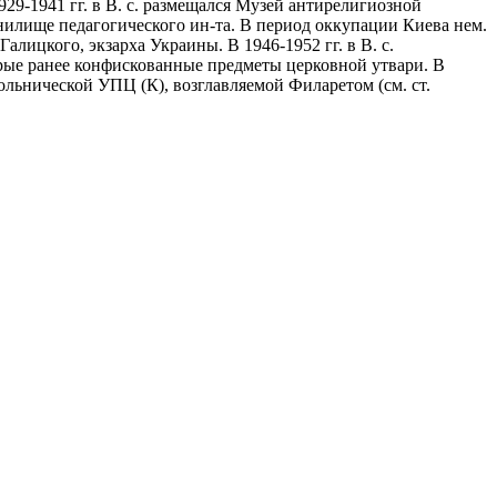
29-1941 гг. в В. с. размещался Музей антирелигиозной
нилище педагогического ин-та. В период оккупации Киева нем.
алицкого, экзарха Украины. В 1946-1952 гг. в В. с.
рые ранее конфискованные предметы церковной утвари. В
кольнической УПЦ (К), возглавляемой Филаретом (см. ст.