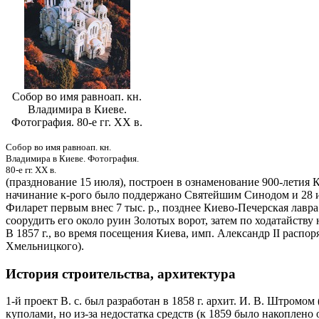
Собор во имя равноап. кн.
Владимира в Киеве.
Фотография. 80-е гг. XX в.
Собор во имя равноап. кн.
Владимира в Киеве. Фотография.
80-е гг. XX в.
(празднование 15 июля), построен в ознаменование 900-летия
начинание к-рого было поддержано Святейшим Синодом и 28 июн
Филарет первым внес 7 тыс. р., позднее Киево-Печерская лавр
соорудить его около руин Золотых ворот, затем по ходатайству
В 1857 г., во время посещения Киева, имп. Александр II распо
Хмельницкого).
История строительства, архитектура
1-й проект В. с. был разработан в 1858 г. архит. И. В. Штромо
куполами, но из-за недостатка средств (к 1859 было накоплено 