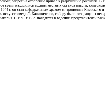
локола; запрет на отопление привел к разрушению росписей. В 19
рое время находились архивы местных органов власти, книгохра
 1944 г. он стал кафедральным храмом митрополита Киевского и Г
. искусствоведа Л. Калиниченко, собору были возвращены нек-
кария. С 1991 г. В. с. находится в ведении представителей рас