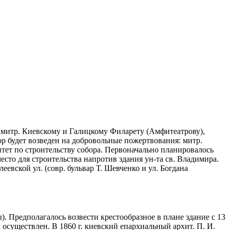
а митр. Киевскому и Галицкому Филарету (Амфитеатрову),
р будет возведен на добровольные пожертвования: митр.
итет по строительству собора. Первоначально планировалось
есто для строительства напротив здания ун-та св. Владимира.
евской ул. (совр. бульвар Т. Шевченко и ул. Богдана
ы). Предполагалось возвести крестообразное в плане здание с 13
л осуществлен. В 1860 г. киевский епархиальный архит. П. И.