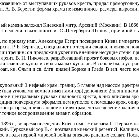
азавшись от выступавших рукавов креста, придал прямоугольную
. А. В. Беретти: формы храма не изменились, размеры выросли в
вый камень заложил Киевский митр. Арсений (Москвин). В 1866 г
. По мнению вызванного из С.-Петербурга Штрома, причиной ст
. по приказу имп. Александра II; при посещении Киева императ
хит. Р. Б. Бернгард, специалист по теории сводов, произвел но
ции трещин: он предложил укрепить внешние несущие стены при
 архит. В. Н. Николаев, разработавший проект боковых нефов, по
и главный купол и своды малых куполов. В соборе было устроено
ноап. кн. Ольги и св. блгв. князей Бориса и Глеба. В зап. части 
о-купольный 3-нефный храм; традиц. 5-главие над наосом (цент
де (над угловыми компартиментами хор) дополнено 2 звонницами
е в центральных рукавах планового креста, в них вписаны ароч
адиция подчеркнута оформлением куполов с помощью арок, опира
 контрфорсы, прилегающие к пилястрам, четкое деление здания
т точное воспроизведение визант. образцов.
. 1896 г., во время посещения Киева имп. Николаем II. Первым н
кий. Церковный хор В. с. возглавил киевский регент Я. Калишевс
ое в годы первой мировой войны опекало раненых солдат. После