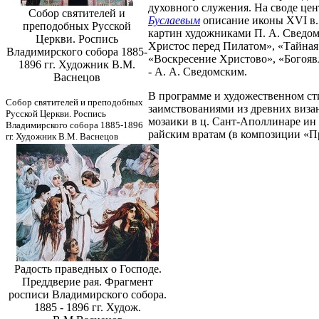
духовного служения. На своде цен
Собор святителей и
Буслаевым
описание иконы XVI в. 
преподобных Русской
картин художниками П. А. Сведом
Церкви. Роспись
Христос перед Пилатом», «Тайная
Владимирского собора 1885-
«Воскресение Христово», «Богояв
1896 гг. Художник В.М.
- А. А. Сведомским.
Васнецов
В программе и художественном сти
Собор святителей и преподобных
заимствованиями из древних визан
Русской Церкви. Роспись
мозаики в ц. Сант-Аполлинаре ин К
Владимирского собора 1885-1896
райским вратам (в композиции «Пр
гг. Художник В.М. Васнецов
Радость праведных о Господе.
Преддверие рая. Фрагмент
росписи Владимирского собора.
1885 - 1896 гг. Худож.