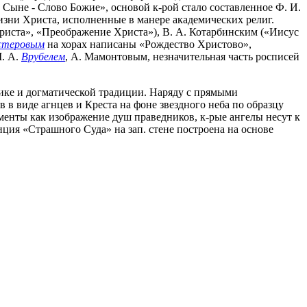
Сыне - Слово Божие», основой к-рой стало составленное Ф. И.
зни Христа, исполненные в манере академических религ.
риста», «Преображение Христа»), В. А. Котарбинским («Иисус
стеровым
на хорах написаны «Рождество Христово»,
М. А.
Врубелем
, А. Мамонтовым, незначительная часть росписей
лике и догматической традиции. Наряду с прямыми
 в виде агнцев и Креста на фоне звездного неба по образцу
лементы как изображение душ праведников, к-рые ангелы несут к
ция «Страшного Суда» на зап. стене построена на основе