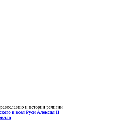
Православию и истории религии
кого и всея Руси Алексия II
рилла