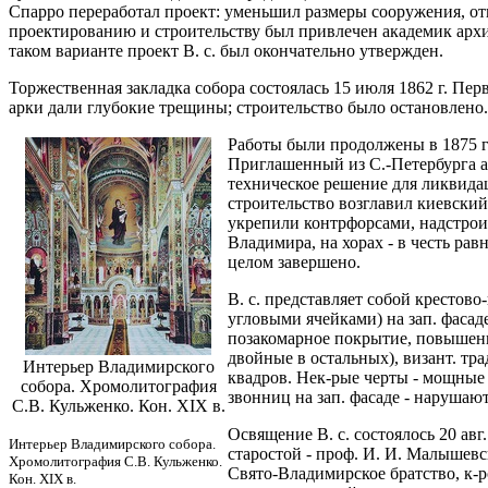
Спарро переработал проект: уменьшил размеры сооружения, отк
проектированию и строительству был привлечен академик архит
таком варианте проект В. с. был окончательно утвержден.
Торжественная закладка собора состоялась 15 июля 1862 г. Пер
арки дали глубокие трещины; строительство было остановлено
Работы были продолжены в 1875 г
Приглашенный из С.-Петербурга ар
техническое решение для ликвида
строительство возглавил киевский
укрепили контрфорсами, надстроил
Владимира, на хорах - в честь рав
целом завершено.
В. с. представляет собой крестов
угловыми ячейками) на зап. фаса
позакомарное покрытие, повышенно
двойные в остальных), визант. тр
Интерьер Владимирского
квадров. Нек-рые черты - мощные
собора. Хромолитография
звонниц на зап. фасаде - нарушаю
С.В. Кульженко. Кон. XIX в.
Освящение В. с. состоялось 20 авг
Интерьер Владимирского собора.
старостой - проф. И. И. Малышевс
Хромолитография С.В. Кульженко.
Свято-Владимирское братство, к-р
Кон. XIX в.