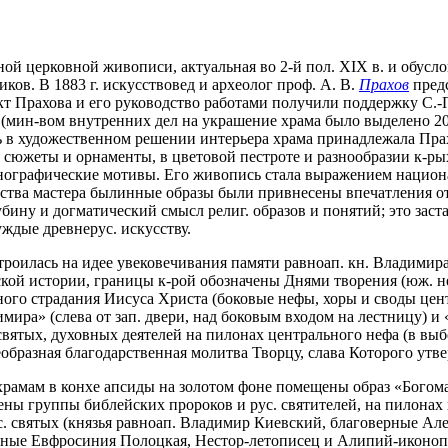
ной церковной живописи, актуальная во 2-й пол. XIX в. и обусл
иков. В 1883 г. искусствовед и археолог проф. А. В.
Прахов
предс
кт Прахова и его руководство работами получили поддержку С.-
 (мин-вом внутренних дел на украшение храма было выделено 200
 в художественном решении интерьера храма принадлежала Прахо
сюжеты и орнаменты, в цветовой пестроте и разнообразии к-ры
онографические мотивы. Его живопись стала выражением нацио
ства мастера былинные образы были привнесены впечатления от 
убину и догматический смысл религ. образов и понятий; это зас
ждые древнерус. искусству.
роилась на идее увековечивания памяти равноап. кн. Владимира
еской истории, границы к-рой обозначены Днями творения (юж.
ого страдания Иисуса Христа (боковые нефы, хоры и своды цен
ира» (слева от зап. двери, над боковым входом на лестницу) и 
 святых, духовных деятелей на пилонах центрального нефа (в в
оеобразная благодарственная молитва Творцу, слава Которого утве
рамам в конхе апсиды на золотом фоне помещены образ «Богома
ены группы библейских пророков и рус. святителей, на пилонах
с. святых (князья равноап. Владимир Киевский, благоверные А
бные Евфросиния Полоцкая, Нестор-летописец и Алипий-иконоп