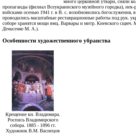
много церковной утвари, сняли ко
пропаганды (филиал Всеукраинского музейного городка), нек-
войсками осенью 1941 г. в В. с. возобновились богослужения, в
проводились масштабные реставрационные работы под рук. укр
соборе хранятся мощи вмц. Варвары и митр. Киевского сщмч. Ма
Денисенко
М. А.).
Особенности художественного убранства
Крещение кн. Владимира.
Роспись Владимирского
собора. 1885 - 1896 гг.
Художник В.М. Васнецов