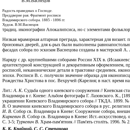
В.М.Васнецов
Радость праведных о Господе.
Преддверие рая. Фрагмент росписи
Владимирского собора. 1885 - 1896 гг.
Худож. В.М.Васнецов
традиц. иконографии Апокалипсиса, но с элементами фолькло
Низкая мраморная алтарная преграда, характерная для визант. 
бронзовых дверей, для к-рых были выполнены равноапостольные
фасадах собора по эскизам Васнецова созданы в мастерской А.
Наряду с др. крупнейшими соборами России XIX в. (Исаакиевск
архитектурной конструкцией и декоративным оформлением, пр
росписей, неканонические детали в трактовке средневек. иконо
эпохи. Росписи В. с. получили значение образца для иконописце
Рождества Христова в пос. Вехручей (Карелия; в наст. время на
Лит.:
А
.
К
. Судьба одного киевского сооружения // Киевская стар
Владимира в г. Киеве: Альбом фотографа Г. Лазовского. К., [18
украшении Киевского Владимирского собора // ТКДА. 1899. № 5. 
В
. О значении киевского Владимирского собора в рус. религиоз
И
.
В
. Собор св. Владимира в Киеве: Сооружение собора, внешний
Киркевич
В
. Собор св. Владимира в Киеве: Ист.-искусствовед. о
С. 3-5;
Туркевич
В
. Храм-пам'ятник // Пам'ять столiть. 1996. № 2
К. К.
Крайний,
С. С.
Степанова