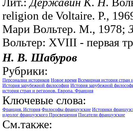
Лит.:
Державин
К
.
Н
. Вол
religion de Voltaire. P., 19
Мари Вольтер. М., 1978;
Вольтер: XVIII - первая тр
Н. В. Шабуров
Рубрики:
Персоналии историков
Новое время
Всемирная история стран 
История зарубежной философии
История зарубежной философ
история стран и регионов. Европа. Франция
Ключевые слова:
Франция. История
Философы французские
Историки французс
идеолог французского Просвещения
Писатели французские
См.также: