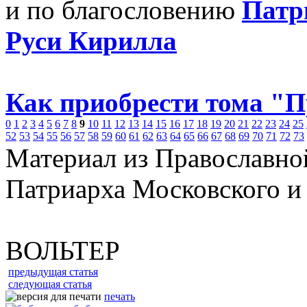
и по благословению
Патр
Руси Кирилла
Как приобрести тома "
0
1
2
3
4
5
6
7
8
9
10
11
12
13
14
15
16
17
18
19
20
21
22
23
24
25
52
53
54
55
56
57
58
59
60
61
62
63
64
65
66
67
68
69
70
71
72
73
Материал из Православно
Патриарха Московского и
ВОЛЬТЕР
предыдущая статья
следующая статья
печать