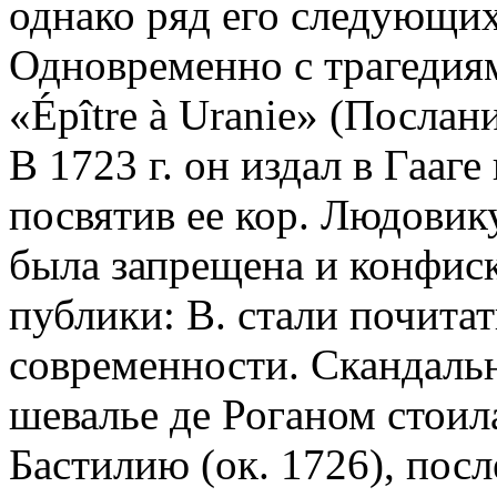
однако ряд его следующих
Одновременно с трагедиям
«Épître à Uranie» (Послани
В 1723 г. он издал в Гааг
посвятив ее кор. Людови
была запрещена и конфиск
публики: В. стали почита
современности. Скандальн
шевалье де Роганом стоил
Бастилию (ок. 1726), пос