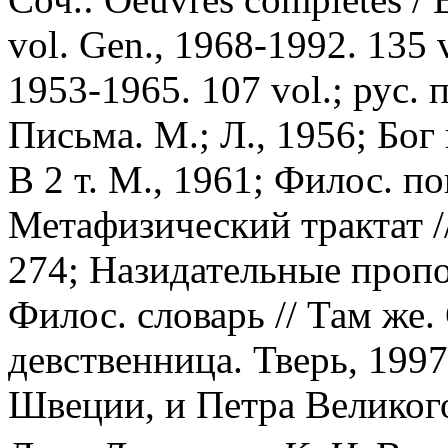
vol. Gen., 1968-1992. 135 
1953-1965. 107 vol.; рус. 
Письма. М.; Л., 1956; Бог
В 2 т. М., 1961; Филос. по
Метафизический трактат //
274; Назидательные пропов
Филос. словарь // Там же.
девственница. Тверь, 1997
Швеции, и Петра Великого