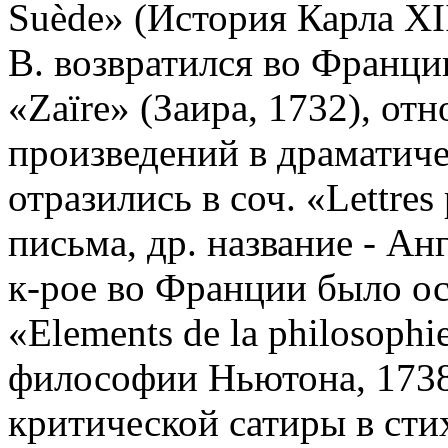
Suède» (История Карла XII
В. возвратился во Франци
«Zaïre» (Заира, 1732), о
произведений в драматиче
отразились в соч. «Lettre
письма, др. название - Ан
к-рое во Франции было о
«Elements de la philosoph
философии Ньютона, 1738)
критической сатиры в стих