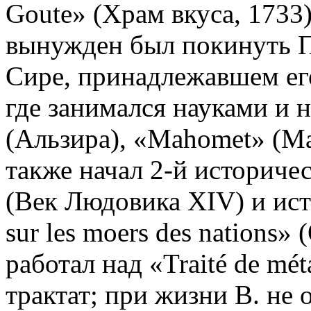
Goute» (Храм вкуса, 1733)
вынужден был покинуть П
Сире, принадлежавшем его
где занимался науками и н
(Альзира), «Mahomet» (Ма
также начал 2-й историчес
(Век Людовика XIV) и ист
sur les moers des nations»
работал над «Traité de m
трактат; при жизни В. не 