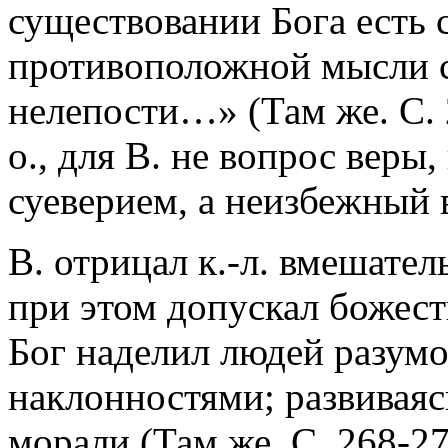
существовании Бога есть 
противоположной мысли с
нелепости…» (Там же. С. 
о., для В. не вопрос веры
суеверием, а неизбежный 
В. отрицал к.-л. вмешател
при этом допускал божес
Бог наделил людей разум
наклонностями; развиваяс
морали (Там же. С. 268-27