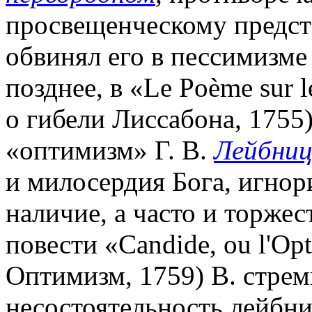
просвещенческому предст
обвинял его в пессимизме
позднее, в «Le Poème sur l
о гибели Лиссабона, 1755)
«оптимизм» Г. В.
Лейбни
и милосердия Бога, игно
наличие, а часто и торжес
повести «Candide, ou l'Op
Оптимизм, 1759) В. стрем
несостоятельность лейбн