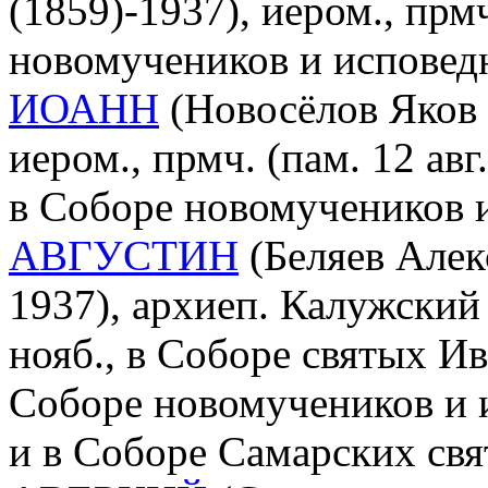
(1859)-1937), иером., прмч
новомучеников и исповед
ИОАНН
(Новосёлов Яков 
иером., прмч. (пам. 12 ав
в Соборе новомучеников 
АВГУСТИН
(Беляев Алек
1937), архиеп. Калужский
нояб., в Соборе святых И
Соборе новомучеников и 
и в Соборе Самарских свя