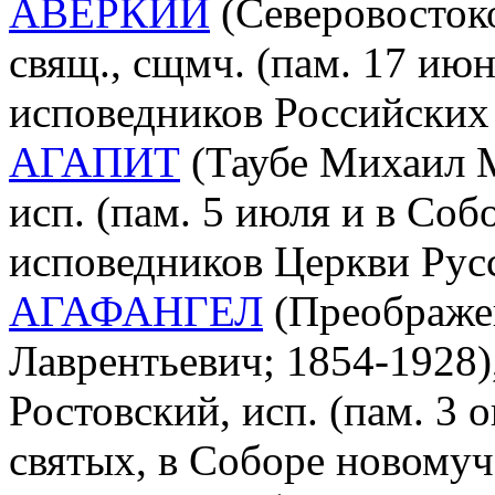
АВЕРКИЙ
(Северовостоко
свящ., сщмч. (пам. 17 ию
исповедников Российских
АГАПИТ
(Таубе Михаил М
исп. (пам. 5 июля и в Со
исповедников Церкви Рус
АГАФАНГЕЛ
(Преображе
Лаврентьевич; 1854-1928)
Ростовский, исп. (пам. 3 о
святых, в Соборе новому