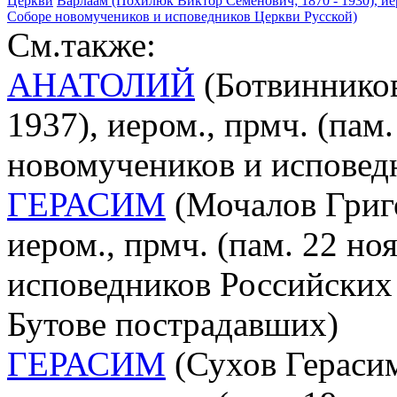
Церкви
Варлаам (Похилюк Виктор Семенович; 1870 - 1930), ие
Соборе новомучеников и исповедников Церкви Русской)
См.также:
АНАТОЛИЙ
(Ботвинников
1937), иером., прмч. (пам.
новомучеников и исповед
ГЕРАСИМ
(Мочалов Григо
иером., прмч. (пам. 22 но
исповедников Российских 
Бутове пострадавших)
ГЕРАСИМ
(Сухов Герасим