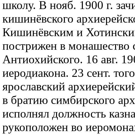
школу. В нояб. 1900 г. за
кишинёвского архиерейско
Кишинёвским и Хотински
пострижен в монашество с
Антиохийского. 16 авг. 19
иеродиакона. 23 сент. тог
ярославский архиерейский 
в братию симбирского арх
исполнял должность казнач
рукоположен во иеромонаха