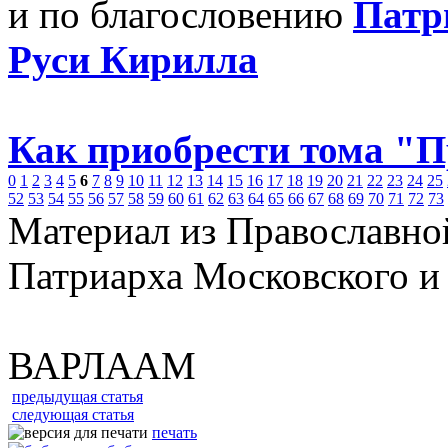
и по благословению
Патр
Руси Кирилла
Как приобрести тома "
0
1
2
3
4
5
6
7
8
9
10
11
12
13
14
15
16
17
18
19
20
21
22
23
24
25
52
53
54
55
56
57
58
59
60
61
62
63
64
65
66
67
68
69
70
71
72
73
Материал из Православно
Патриарха Московского и
ВАРЛААМ
предыдущая статья
следующая статья
печать