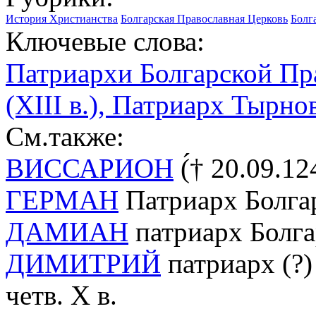
История Христианства
Болгарская Православная Церковь
Болг
Ключевые слова:
Патриархи Болгарской Пр
(XIII в.), Патриарх Тырно
См.также:
ВИССАРИОН
(́† 20.09.1
ГЕРМАН
Патриарх Болгар
ДАМИАН
патриарх Болга
ДИМИТРИЙ
патриарх (?)
четв. Х в.