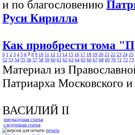
и по благословению
Патр
Руси Кирилла
Как приобрести тома "
0
1
2
3
4
5
6
7
8
9
10
11
12
13
14
15
16
17
18
19
20
21
22
23
24
25
52
53
54
55
56
57
58
59
60
61
62
63
64
65
66
67
68
69
70
71
72
73
Материал из Православно
Патриарха Московского и
ВАСИЛИЙ II
предыдущая статья
следующая статья
печать