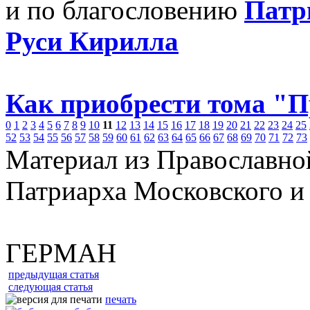
и по благословению
Патр
Руси Кирилла
Как приобрести тома "
0
1
2
3
4
5
6
7
8
9
10
11
12
13
14
15
16
17
18
19
20
21
22
23
24
25
52
53
54
55
56
57
58
59
60
61
62
63
64
65
66
67
68
69
70
71
72
73
Материал из Православно
Патриарха Московского и
ГЕРМАН
предыдущая статья
следующая статья
печать