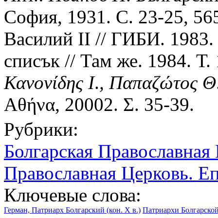
София, 1931. С. 23-25, 56
Василий II // ГИБИ. 1983.
списък // Там же. 1984. Т.
Κανονίδης
Ι
.
,
Παπαζώτος
Θ
Αθήνα, 20002. Σ. 35-39.
Рубрики:
Болгарская Православная
Православная Церковь. Е
Ключевые слова:
Герман, Патриарх Болгарский (кон. X в.)
Патриархи Болгарско