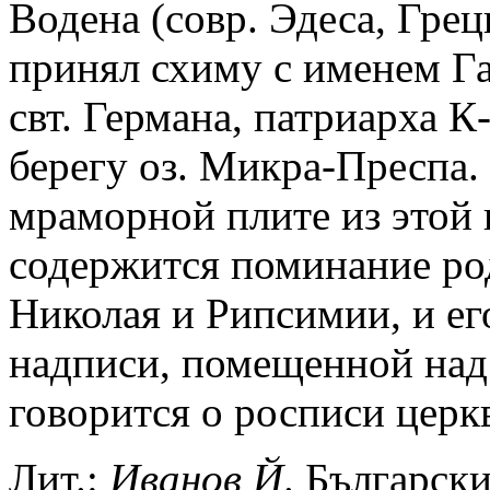
Водена (совр. Эдеса, Гре
принял схиму с именем Га
свт. Германа, патриарха К
берегу оз. Микра-Преспа.
мраморной плите из этой ц
содержится поминание ро
Николая и Рипсимии, и его
надписи, помещенной над 
говорится о росписи церкв
Лит.:
Иванов
Й
. Българск