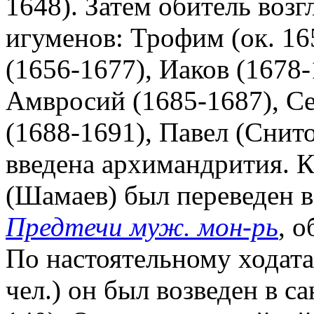
1648). Затем обитель возг
игуменов: Трофим (ок. 16
(1656-1677), Иаков (1678-
Амвросий (1685-1687), С
(1688-1691), Павел (Снитор
введена архимандрития. К
(Шамаев) был переведен 
Предтечи муж. мон-рь
, 
По настоятельному ходата
чел.) он был возведен в с