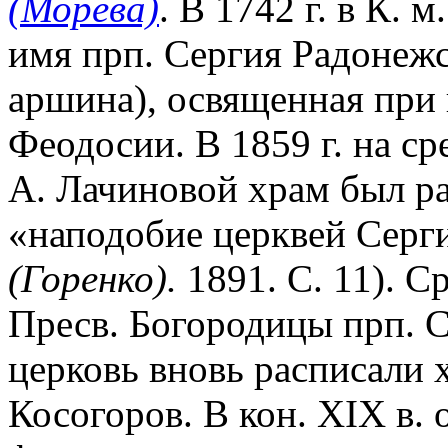
(Морева)
. В 1742 г. в К. 
имя прп. Сергия Радонежс
аршина), освященная при 
Феодосии. В 1859 г. на с
А. Лачиновой храм был р
«наподобие церквей Серг
(Горенко).
1891. С. 11). С
Пресв. Богородицы прп. С
церковь вновь расписали 
Косогоров. В кон. XIX в. 