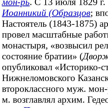
мон-рь
. С 13 июля 1829 г.
Иоанникий (Образцов
; вп
Настоятель (1843-1875) а
провел масштабные работ
монастыря, «возвысил ре
состояние братии» (
Дворж
опубликовал «Историко-с
Нижнеломовского Казанск
второклассного муж. мон-р
м. возглавлял архим. Геде