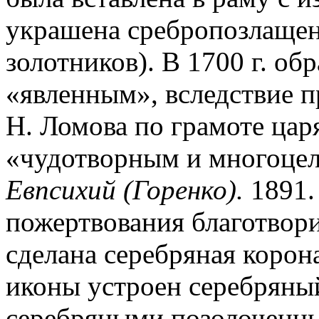
украшена сребропозлащен
золотников). В 1700 г. об
«явленным», вследствие 
Н. Ломова по грамоте царя
«чудотворным и многоцеле
Евпсихий (Горенко).
1891. 
пожертвования благотвори
сделана серебряная корона
иконы устроен серебряны
серебряными позолоченн