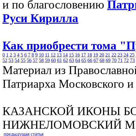
и по благословению
Патр
Руси Кирилла
Как приобрести тома "
0
1
2
3
4
5
6
7
8
9
10
11
12
13
14
15
16
17
18
19
20
21
22
23
24
25
52
53
54
55
56
57
58
59
60
61
62
63
64
65
66
67
68
69
70
71
72
73
Материал из Православно
Патриарха Московского и
КАЗАНСКОЙ ИКОНЫ Б
НИЖНЕЛОМОВСКИЙ М
предыдущая статья