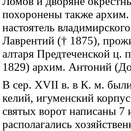
Ломов и дворяне окрестны
похоронены также архим.
настоятель владимирског
Лаврентий († 1875), прожи
алтаря Предтеченской ц. п
1829) архим. Антоний (До
В сер. XVII в. в К. м. бы
келий, игуменский корпус
святых ворот написаны 7 
располагались хозяйствен