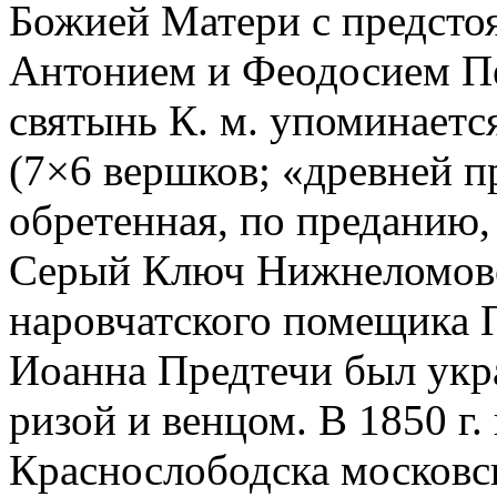
Божией Матери с предст
Антонием и Феодосием П
святынь К. м. упоминаетс
(7×6 вершков; «древней п
обретенная, по преданию, 
Серый Ключ Нижнеломовско
наровчатского помещика П
Иоанна Предтечи был ук
ризой и венцом. В 1850 г. 
Краснослободска московс