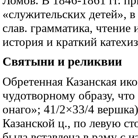
Ломов. В 1846-1861 гг. пр
«служительских детей», в
слав. грамматика, чтение 
история и краткий катехиз
Святыни и реликвии
Обретенная Казанская ик
чудотворному образу, что
онаго»; 41/2×33/4 вершка)
Казанской ц., по левую ст
была вставлена в раму с 