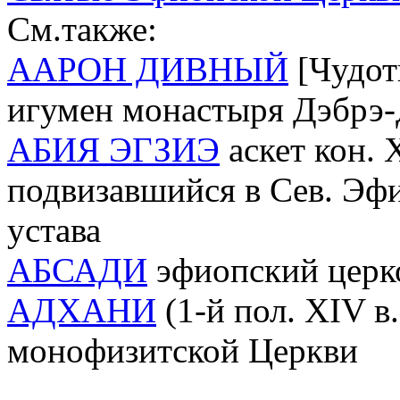
См.также:
ААРОН ДИВНЫЙ
[Чудотв
игумен монастыря Дэбрэ
АБИЯ ЭГЗИЭ
аскет кон. X
подвизавшийся в Сев. Эфи
устава
АБСАДИ
эфиопский церко
АДХАНИ
(1-й пол. XIV в
монофизитской Церкви