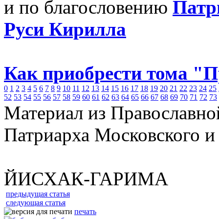
и по благословению
Патр
Руси Кирилла
Как приобрести тома "
0
1
2
3
4
5
6
7
8
9
10
11
12
13
14
15
16
17
18
19
20
21
22
23
24
25
52
53
54
55
56
57
58
59
60
61
62
63
64
65
66
67
68
69
70
71
72
73
Материал из Православно
Патриарха Московского и
ЙИСХАК-ГАРИМА
предыдущая статья
следующая статья
печать