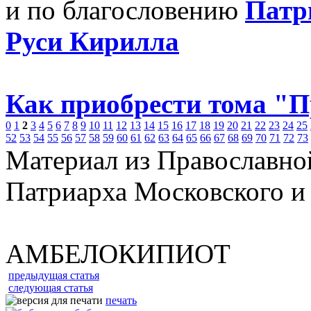
и по благословению
Патр
Руси Кирилла
Как приобрести тома "
0
1
2
3
4
5
6
7
8
9
10
11
12
13
14
15
16
17
18
19
20
21
22
23
24
25
52
53
54
55
56
57
58
59
60
61
62
63
64
65
66
67
68
69
70
71
72
73
Материал из Православно
Патриарха Московского и
АМБЕЛОКИПИОТ
предыдущая статья
следующая статья
печать