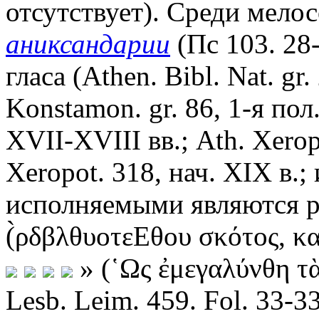
отсутствует). Среди мелос
аниксандарии
(Пс 103. 28-
гласа (Athen. Bibl. Nat. gr
Konstamon. gr. 86, 1-я пол.
XVII-XVIII вв.; Ath. Xeropo
Xeropot. 318, нач. XIX в.;
исполняемыми являются ра
(̀ρδβλθυοτεΕθου σκότος, κα
» (῾Ως ἐμεγαλύνθη τὰ
Lesb. Leim. 459. Fol. 33-33