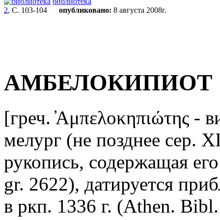
библиотека
2
, С. 103-104
опубликовано:
8 августа 2008г.
АМБЕЛОКИПИОТ
[греч. ̓Αμπελοκηπιώτης - в
мелург (не позднее сер. X
рукопись, содержащая его 
gr. 2622), датируется при
в ркп. 1336 г. (Athen. Bibl