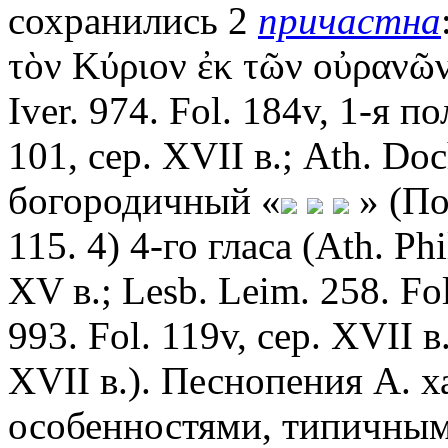
сохранились 2
причастна
τὸν Κύριον ἐκ τῶν οὐρανῶν 
Iver. 974. Fol. 184v, 1-я по
101, сер. XVII в.; Ath. Doc
богородичный «
» (Πο
115. 4) 4-го гласа (Ath. Phi
XV в.; Lesb. Leim. 258. Fol
993. Fol. 119v, сер. XVII в.
XVII в.). Песнопения А. 
особенностями, типичным