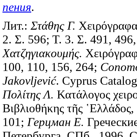
пения
.
Лит.:
Στάθης Γ.
Χειρόγραφα. 
2. Σ. 596; Τ. 3. Σ. 491, 496
Χατζηγιακουμής.
Χειρόγραφα
100, 110, 156, 264;
Conom
Jakovljevi
ć
. Cyprus Catalogu
Πολίτης Λ.
Κατάλογος χειρο
Βιβλιοθήκης τῆς ῾Ελλάδος, 
101;
Герцман Е.
Гречески
Петербурга. СПб., 1996. С.