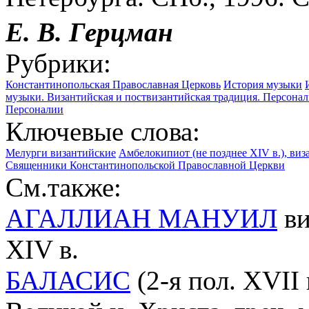
Е. В. Герцман
Рубрики:
Константинопольская Православная Церковь
История музыки
музыки. Византийская и поствизантийская традиция. Персона
Персоналии
Ключевые слова:
Мелурги византийские
Амбелокипиот (не позднее XIV в.), ви
Священники Константинопольской Православной Церкви
См.также:
АГАЛЛИАН МАНУИЛ
ви
XIV в.
БАЛАСИС
(2-я пол. XVII 