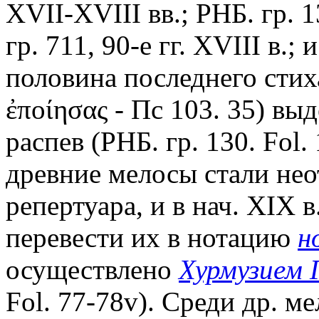
XVII-XVIII вв.; РНБ. гр. 1
гр. 711, 90-е гг. XVIII в.;
половина последнего стих
ἐποίησας - Пс 103. 35) вы
распев (РНБ. гр. 130. Fol. 
древние мелосы стали нео
репертуара, и в нач. XIX 
перевести их в нотацию
н
осуществлено
Хурмузием 
Fol. 77-78v). Среди др. м