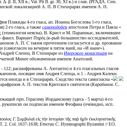
Δ. β. II, XII в.; Vat. Pii II. gr. 30, XI в.) и слав. (РГАДА. Син.
стинской локализацией А. П. В Стихирарях именем А. П.
ия Плакиды 4-го гласа, ап. Иоанна Богослова 1-го гласа,
) 2-го гласа, а также
самоподобен
апостолов Петра и Павла «
ός (этимология неясна). В. Крист и М. Параникас, включившие
- факел. Вариант Πηρός (к-рый большинство исследователей,
канонов А. П. С таким прочтением согласуется и др. прозвание
ди (самогласен на вечерне в пяток ваий, на «И ныне»).
 Андрей Слепец. В Стихираре из
Иверского монастыря
на
 печатной Минее обозначенная именем Анатолий.
21v - 122; расшифрованы А. Аютанти) и 4-го плагальных гласов
 канонов, носящие имя Андрея Слепца, и 1 - Андрея Калеки.
ся иногда и в Стихирарях. Сходство текста самогласна «
парафразом А. П. текстов Критского святителя (
Карабинов
. С.
лежащий прп. Герасиму Иорданскому (здесь - 5 марта) 4-го
р. рукописях он подписан именем Феофана (очевидно, исп.
ουλος Γ.
Συμβολαὶ εἰς τὴν ἱστορίαν τῆς παῤ ἡμῖν ἐκκλησιστικῆς
T. 2. Col. 1637-1638;
Emerau C.
Hymnographi Byzantini // EO.