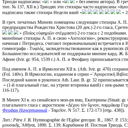
Триоди надписаны: «
» или «
» без имени автора). В греч. 
тип. № 137, XII в.) Триодях эти стихиры часто надписаны «ἁγι
надписана также стихира Недели ваий «
» 2
В греч. печатных Минеях помещены следующие стихиры А. П.: са
предпразднства Рождества Христова (20 дек.) 2-го гласа, Срете
» (Ποίος εὐφημιῶν στέμμασιν) 2-го гласа с 2 подобнам
минейные стихиры А. П. в свою «Антологию», реконструировал
начиная с Петридеса, считают первоначальным) встречается в Ир
гимнографа - Τυφλός, засвидетельствованное как в рукописях (Ир
Большинство исследователей не поддержали мнение кард. Ж. Б
Афоне (Ivir. gr. 954, 1539 г.) А. П. и Феофану приписывается ст
Под именем А. П. в Ирмологии XII в. (Ath. Ivir. gr. 470) сохра
(Fol. 140v). В Ирмологии, изданном в серии «῾Αγιορειτικὴ Βι
Последний канон в рукописи Ath. Laur. Β. gr. 32 приписывает
» (1-й плагальный глас, на утрене вторника ваий) с нек-рыми 
116-117).
В Минее XI в. из синайского мон-ря вмц. Екатерины (Sinait. gr
плагального гласа с акростихом «Δέχου τὸν ὕμνον, παμμάκαρ Γε
Феофан Начертанный
- Ταμεῖον. Ν 517. Σ. 172-173 [σημ. 438]).
Лит.:
Pitra J. B.
Hymnographie de l'Eglise grecque. R., 1867. P. 153
μουσικῆς. ̓Αθῆναι, 1890. Σ. 139;
Карабинов И.
Постная Триодь. СП