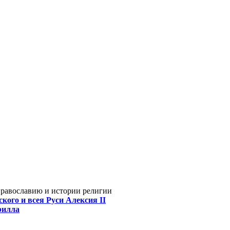
Православию и истории религии
кого и всея Руси Алексия II
рилла