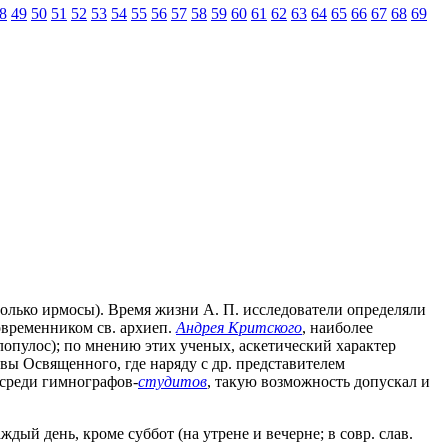
8
49
50
51
52
53
54
55
56
57
58
59
60
61
62
63
64
65
66
67
68
69
олько ирмосы). Время жизни А. П. исследователи определяли
современником св. архиеп.
Андрея Критского
, наиболее
олопулос); по мнению этих ученых, аскетический характер
ввы Освященного, где наряду с др. представителем
 среди гимнографов-
cтудитов
, такую возможность допускал и
ждый день, кроме суббот (на утрене и вечерне; в совр. слав.