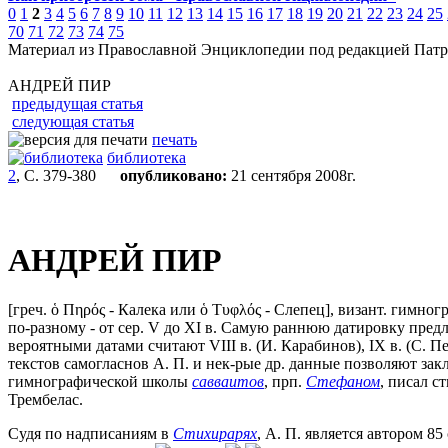
0
1
2
3
4
5
6
7
8
9
10
11
12
13
14
15
16
17
18
19
20
21
22
23
24
25
70
71
72
73
74
75
Материал из Православной Энциклопедии под редакцией Патр
АНДРЕЙ ПИР
предыдущая статья
следующая статья
печать
библиотека
2
, С. 379-380
опубликовано:
21 сентября 2008г.
АНДРЕЙ ПИР
[греч. ὁ Πηρός - Калека или ὁ Τυφλός - Слепец], визант. гимно
по-разному - от сер. V до XI в. Самую раннюю датировку предл
вероятными датами считают VIII в. (И. Карабинов), IX в. (С. 
текстов самогласнов А. П. и нек-рые др. данные позволяют зак
гимнографической школы
савваитов
, прп.
Стефаном
, писал с
Трембелас.
Судя по надписаниям в
Стихирарях
, А. П. является автором 8