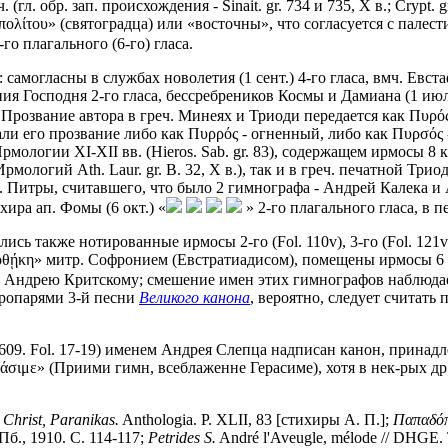
(гл. обр. зап. происхождения - Sinait. gr. 734 и 735, X в.; Crypt. gr. 
οπολίτου» (святоградца) или «восточны», что согласуется с пале
-го плагального (6-го) гласа.
могласны в службах новолетия (1 сент.) 4-го гласа, вмч. Евстаф
ния Господня 2-го гласа, бессребреников Космы и Дамиана (1 июля
и. Прозвание автора в греч. Минеях и Триоди передается как Πυρ
и его прозвание либо как Πυρρός - огненный, либо как Πυρσός 
мологии XI-XII вв. (Hieros. Sab. gr. 83), содержащем ирмосы 8 
мологий Ath. Laur. gr. Β. 32, X в.), так и в греч. печатной Трио
. Питры, считавшего, что было 2 гимнографа - Андрей Калека и
ихира ап. Фомы (6 окт.) «
» 2-го плагального гласа, в
нились также нотированные ирмосы 2-го (Fol. 110v), 3-го (Fol. 1
βλιοθῄκη» митр. Софронием (Евстратиадисом), помещены ирмосы 6
ся Андрею Критскому; смешение имен этих гимнографов наблюдает
тропарями 3-й песни
Великого канона
, вероятно, следует считать 
. 609. Fol. 17-19) именем Андрея Слепца надписан канон, принад
ράσιμε» (Приими гимн, всеблаженне Герасиме), хотя в нек-рых д
;
Christ, Paranikas.
Anthologia. P. XLII, 83 [стихиры А. П.];
Παπαδόπ
б., 1910. С. 114-117;
Petrides S.
André l'Aveugle, mélode // DHGE. 