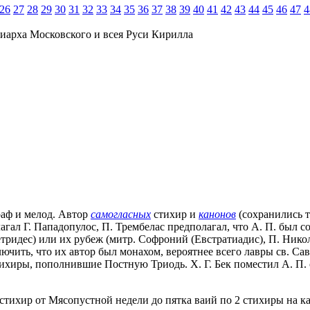
26
27
28
29
30
31
32
33
34
35
36
37
38
39
40
41
42
43
44
45
46
47
4
иарха Московского и всея Руси Кирилла
граф и мелод. Автор
самогласных
стихир и
канонов
(сохранились т
агал Г. Пападопулос, П. Трембелас предполагал, что А. П. был 
Петридес) или их рубеж (митр. Софроний (Евстратиадис), П. Ник
лючить, что их автор был монахом, вероятнее всего лавры св. Са
тихиры, пополнившие Постную Триодь. Х. Г. Бек поместил А. П.
5 стихир от Мясопустной недели до пятка ваий по 2 стихиры на ка