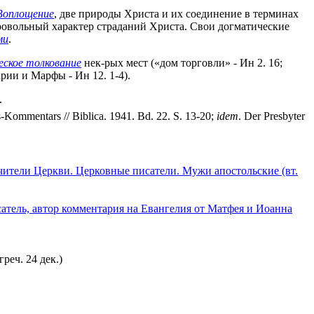
Воплощение
, две природы Христа и их соединение в терминах
ровольный характер страданий Христа. Свои догматические
ми
.
еское толкование
нек-рых мест («дом торговли» - Ин 2. 16;
арии и Марфы - Ин 12. 1-4).
.
Kommentars // Biblica. 1941. Bd. 22. S. 13-20;
idem
. Der Presbyter
чители Церкви. Церковные писатели. Мужи апостольские (вт.
атель, автор комментария на Евангелия от Матфея и Иоанна
реч. 24 дек.)