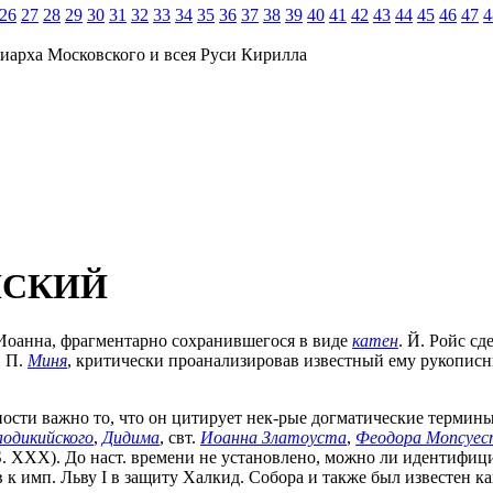
26
27
28
29
30
31
32
33
34
35
36
37
38
39
40
41
42
43
44
45
46
47
4
иарха Московского и всея Руси Кирилла
ЙСКИЙ
т Иоанна, фрагментарно сохранившегося в виде
катен
. Й. Ройс с
. П.
Миня
, критически проанализировав известный ему рукописн
ости важно то, что он цитирует нек-рые догматические термин
аодикийского
,
Дидима
, свт.
Иоанна Златоуста
,
Феодора Мопсуес
 S. XXX). До наст. времени не установлено, можно ли идентифици
к имп. Льву I в защиту Халкид. Собора и также был известен как 