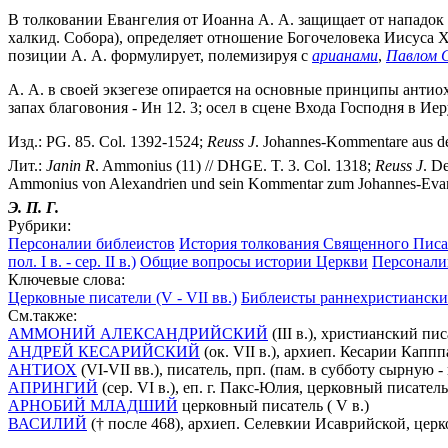
В толковании Евангелия от Иоанна А. А. защищает от нападок е
халкид. Собора), определяет отношение Богочеловека Иисуса 
позиции А. А. формулирует, полемизируя с
арианами
,
Павлом 
А. А. в своей экзегезе опирается на основные принципы антиох
запах благовония - Ин 12. 3; осел в сцене Входа Господня в Иер
Изд.: PG. 85. Col. 1392-1524;
Reuss
J
. Johannes-Kommentare aus der
Лит.:
Janin
R
. Ammonius (11) // DHGE. T. 3. Col. 1318;
Reuss
J
. D
Ammonius von Alexandrien und sein Kommentar zum Johannes-Evange
Э. П. Г.
Рубрики:
Персоналии библеистов
История толкования Священного Писа
пол. I в. - сер. II в.)
Общие вопросы истории Церкви
Персонали
Ключевые слова:
Церковные писатели (V - VII вв.)
Библеисты раннехристиански
См.также:
АММОНИЙ АЛЕКСАНДРИЙСКИЙ
(III в.), христианский пи
АНДРЕЙ КЕСАРИЙСКИЙ
(ок. VII в.), архиеп. Кесарии Кап
АНТИОХ
(VI-VII вв.), писатель, прп. (пам. в субботу сырную 
АПРИНГИЙ
(сер. VI в.), еп. г. Пакс-Юлия, церковный писатель
АРНОБИЙ МЛАДШИЙ
церковный писатель ( V в.)
ВАСИЛИЙ
(† после 468), архиеп. Селевкии Исаврийской, цер