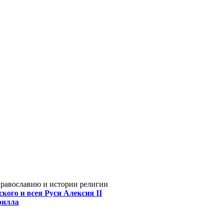
Православию и истории религии
кого и всея Руси Алексия II
рилла