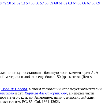
8
49
50
51
52
53
54
55
56
57
58
59
60
61
62
63
64
65
66
67
68
69
делал попытку восстановить большую часть комментария А. А.
ый материал и добавив еще более 150 фрагментов (Reuss.
ы
Всел. IV Собора
, в своем толковании использует комментарии
тийского
и свт.
Кирилла Александрийского
, а нек-рые части
ровать его с к.-л. др. Аммонием, напр. с александрийским
экзегет (см. PG. 85. Col. 1361-1362).