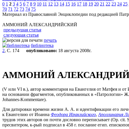
0
1
2
3
4
5
6
7
8
9
10
11
12
13
14
15
16
17
18
19
20
21
22
23
24
25
70
71
72
73
74
75
Материал из Православной Энциклопедии под редакцией Патр
АММОНИЙ АЛЕКСАНДРИЙСКИЙ
предыдущая статья
следующая статья
печать
библиотека
2
, С. 174
опубликовано:
18 августа 2008г.
АММОНИЙ АЛЕКСАНДРИ
(V или VI в.), автор комментария на Евангелия от Матфея и о
на основании фрагментов, опубликованных в «Патрологии» Ж
Johannes-Kommentare).
Для датировки времени жизни А. А. и идентификации его личн
к Евангелию от Иоанна
Феодора Ираклийского
,
Аполлинария Л
трудов этих авторов он почти дословно переписывает (Op. cit.
пресвитером, к-рый подписал в 458 г. послание егип. епископов 