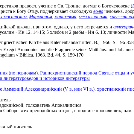
ретиков правосл. учение о Св. Троице, догмат о Богочеловеке (
Христа к Богу Отцу, подчеркивает свободную
волю
человека, доб
Самосатским
,
Маркионом
,
манихеями
,
мессалианами
,
савеллиана
ийской школы, при этом, однако, у него встречается и
аллегорич
усалим - Ин 12. 14-15; 5 хлебов и 2 рыбы - Ин 6. 13; личности М
 griechischen Kirche aus Katenenhandschriften. B., 1966. S. 196-358
er Exeget Ammonius und die Fragmente seines Matthäus- und Johannes-
lium // Biblica. 1963. Bd. 44. S. 159-170.
ния (по периодам). Раннехристианский период
Святые отцы и у
и литературоведов и историков литературы
е
Аммоний Александрийский (V в. или VI в.), христианский пис
сатель
ппадокийской, толкователь Апокалипсиса
- в Соборе всех преподобных отцов , в подвиге просиявших; пам. г
ковный писатель