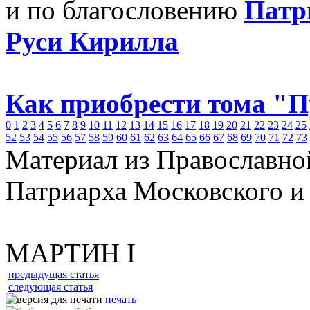
и по благословению
Патр
Руси Кирилла
Как приобрести тома "
0
1
2
3
4
5
6
7
8
9
10
11
12
13
14
15
16
17
18
19
20
21
22
23
24
25
52
53
54
55
56
57
58
59
60
61
62
63
64
65
66
67
68
69
70
71
72
73
Материал из Православно
Патриарха Московского и
МАРТИН I
предыдущая статья
следующая статья
печать