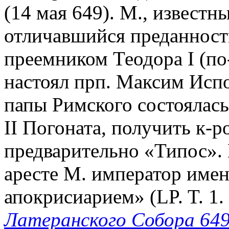
(14 мая 649). М., извест
отличавшийся преданност
преемником Теодора I (по
настоял прп. Максим Исп
папы Римского состоялась
II Погоната, получить к-р
предварительно «Типос».
аресте М. император име
апокрисиарием» (LP. T. 1.
Латеранского Собора 649