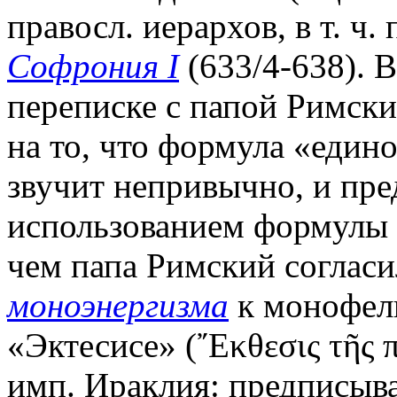
правосл. иерархов, в т. ч.
Софрония I
(633/4-638). В
переписке с папой Римск
на то, что формула «един
звучит непривычно, и пр
использованием формулы «
чем папа Римский согласи
моноэнергизма
к монофели
«Эктесисе» (῎Εκθεσις τῆς 
имп. Ираклия: предписыва