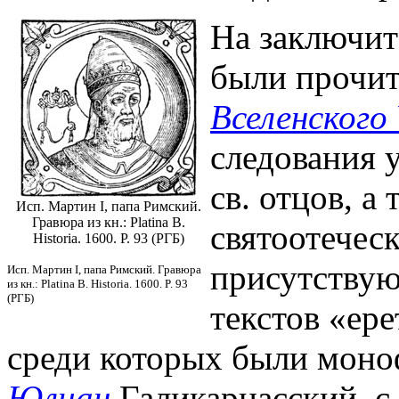
На заключите
были прочит
Вселенского
следования 
св. отцов, а
Исп. Мартин I, папа Римский.
Гравюра из кн.: Platina B.
святоотечес
Historia. 1600. P. 93 (РГБ)
присутствую
Исп. Мартин I, папа Римский. Гравюра
из кн.: Platina B. Historia. 1600. P. 93
(РГБ)
текстов «ер
среди которых были мон
Юлиан
Галикарнасский, с