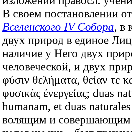
изложении правосл. учени
В своем постановлении от
Вселенского IV Собора
, в
двух природ в единое Лиц
наличие у Него двух прир
человеческой, и двух при
φύσιν θελήματα, θείαν τε κ
φυσικὰς ἐνεργείας; duas nat
humanam, et duas naturales
волящим и совершающим 