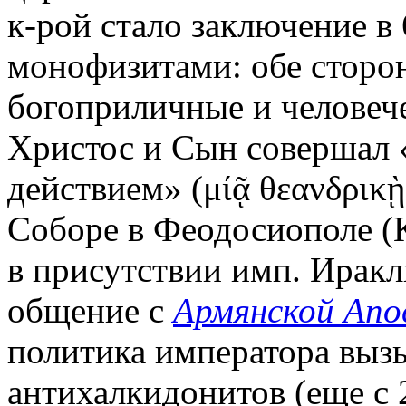
к-рой стало заключение в 6
монофизитами: обе сторон
богоприличные и человеч
Христос и Сын совершал
действием» (μίᾷ θεανδρικῂ 
Соборе в Феодосиополе (
в присутствии имп. Иракл
общение с
Армянской Апо
политика императора вызы
антихалкидонитов (еще с 20