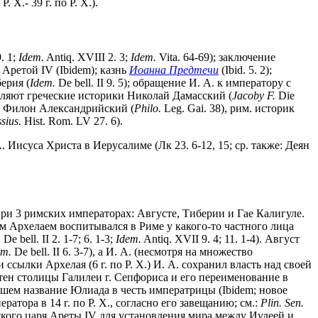
 Р. Х.- 39 г. по Р. Х.).
9. 1;
Idem.
Antiq. XVIII 2. 3;
Idem.
Vita. 64-69); заключение
м Аретой IV (Ibidem); казнь
Иоанна Предтечи
(Ibid. 5. 2);
ерия (
Idem.
De bell. II 9. 5); обращение И. А. к императору с
авляют греческие историки Николай Дамасский (
Jacoby F.
Die
ф Филон Александрийский (
Philo.
Leg. Gai. 38), рим. историк
sius.
Hist. Rom. LV 27. 6).
. Иисуса Христа в Иерусалиме (Лк 23. 6-12, 15; ср. также: Деян
ри 3 римских императорах: Августе, Тиберии и Гае Калигуле.
ратом Архелаем воспитывался в Риме у какого-то частного лица
.
De bell. II 2. 1-7; 6. 1-3;
Idem.
Antiq. XVII 9. 4; 11. 1-4). Август
em.
De bell. II 6. 3-7), а И. А. (несмотря на множество
и ссылки Архелая (6 г. по Р. Х.) И. А. сохранил власть над своей
) стен столицы Галилеи г. Сепфориса и его переименование в
ившем название Юлиада в честь императрицы (Ibidem; новое
тора в 14 г. по Р. Х., согласно его завещанию; см.:
Plin. Sen.
йского царя Ареты IV для установления мира между Иудеей и