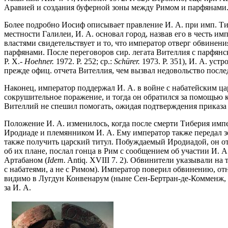
Аравией и создания буферной зоны между Римом и парфянами
Более подробно Иосиф описывает правление И. А. при имп. Тибе
местности Галилеи, И. А. основал город, назвав его в честь им
властями свидетельствует и то, что император отверг обвинени
парфянами. После переговоров сир. легата Вителлия с парфянс
Р. Х.-
Hoehner.
1972. P. 252; ср.:
Sch
ü
rer.
1973. P. 351), И. А. ус
прежде офиц. отчета Вителлия, чем вызвал недовольство после
Наконец, император поддержал И. А. в войне с набатейским царем
сокрушительное поражение, и тогда он обратился за помощью к
Вителлий не спешил помогать, ожидая подтверждения приказа 
Положение И. А. изменилось, когда после смерти Тиберия импер
Иродиаде и племянником И. А. Ему император также передал зе
также получить царский титул. Побуждаемый Иродиадой, он отпр
об их плане, послал гонца в Рим с сообщением об участии И. А
Артабаном (
Idem.
Antiq. XVIII 7. 2). Обвинители указывали на т
с набатеями, а не с Римом). Император поверил обвинению, отн
видимо в Лугдун Конвенарум (ныне Сен-Бертран-де-Комменж, де
за И. А.