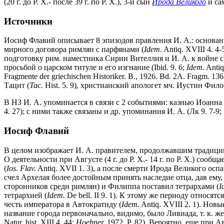
(20 г. до Р. Х.- после 39 г. по Р. Х.), 3-й сын
Ирода Великого
и са
Источники
Иосиф Флавий описывает 8 эпизодов правления И. А.: основа
мирного договора римлян с парфянами (
Idem.
Antiq. XVIII 4. 4-
подготовку рим. наместника Сирии Вителлия и И. А. к войне с 
просьбой о царском титуле и его изгнание (Ibid. 9. 6;
Idem.
Antiq
Fragmente der griechischen Historiker. B., 1926. Bd. 2A. Fragm. 136
Тацит (
Tac.
Hist. 5. 9), христианский апологет мч. Иустин Фило
В НЗ И. А. упоминается в связи с 2 событиями: казнью Иоанна П
4. 27); с ними также связаны и др. упоминания И. А. (Лк 9. 7-9; 
Иосиф Флавий
В целом изображает И. А. правителем, продолжавшим традиции 
О деятельности при Августе (4 г. до Р. Х.- 14 г. по Р. Х.) соо
(
Ios. Flav.
Antiq. XVII 1. 3), а после смерти Ирода Великого ос
счел Архелая более достойным принять наследие отца, дав ему, 
сторонников среди римлян) и Филиппа поставил тетрархами (
I
тетрархией (
Idem.
De bell. II 9. 1). К этому же периоду относя
честь императора в Автократиду (
Idem.
Antiq. XVIII 2. 1). Нов
название города первоначально, видимо, было Ливиада, т. к. же
Natur. hist. XIII 4. 44;
Hoehner.
1972. P. 82). Вероятно, еще при 