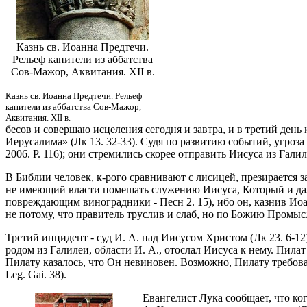
Казнь св. Иоанна Предтечи.
Рельеф капители из аббатства
Сов-Мажор, Аквитания. XII в.
Казнь св. Иоанна Предтечи. Рельеф
капители из аббатства Сов-Мажор,
Аквитания. XII в.
бесов и совершаю исцеления сегодня и завтра, и в третий день
Иерусалима» (Лк 13. 32-33). Судя по развитию событий, угроза
2006. P. 116); они стремились скорее отправить Иисуса из Гали
В Библии человек, к-рого сравнивают с лисицей, презирается за
не имеющий власти помешать служению Иисуса, Который и далее
повреждающим виноградники - Песн 2. 15), ибо он, казнив Иоа
не потому, что правитель труслив и слаб, но по Божию Промыс
Третий инцидент - суд И. А. над Иисусом Христом (Лк 23. 6-12
родом из Галилеи, области И. А., отослал Иисуса к нему. Пилат
Пилату казалось, что Он невиновен. Возможно, Пилату требовал
Leg. Gai. 38).
Евангелист Лука сообщает, что ког