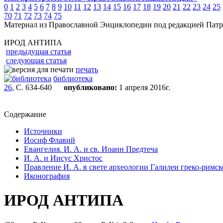
0
1
2
3
4
5
6
7
8
9
10
11
12
13
14
15
16
17
18
19
20
21
22
23
24
25
70
71
72
73
74
75
Материал из Православной Энциклопедии под редакцией Патр
ИРОД АНТИПА
предыдущая статья
следующая статья
печать
библиотека
26
, С. 634-640
опубликовано:
1 апреля 2016г.
Содержание
Источники
Иосиф Флавий
Евангелия. И. А. и св. Иоанн Предтеча
И. А. и Иисус Христос
Правление И. А. в свете археологии Галилеи греко-римск
Иконография
ИРОД АНТИПА