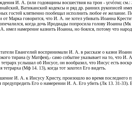
ждения И. А. (или годовщины восшествия на трон - γενέσια;
см.:
найский, Ватиканский кодексы и ряд др. ранних рукописей имеют
атных гостей клятвенно пообещал исполнить любое ее желание.
и от Марка говорится, что И. А. не хотел убивать Иоанна Крести
ь опечалился, когда дочь Иродиады попросила голову Иоанна (Мк 6
А. имел намерение казнить Иоанна, но боялся, потому что народ 
итатели Евангелий воспринимали И. А. в рассказе о казни Иоанн
кого тирана (у Матфея),- само событие указывает на то, что И. 
а тетрарх услышал об Иисусе, он вообразил, что Иисус есть воскр
тетрарха (Мф 14. 13), когда тот захотел Его видеть.
шение И. А. к Иисусу Христу, произошло во время последнего п
предупредить Его о намерении И. А. Его убить (Лк 13. 31-33). 