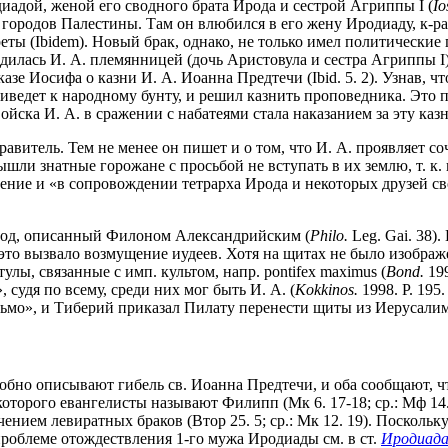
диадой, женой его сводного брата Ирода и сестрой Агриппы I (
Io
городов Палестины. Там он влюбился в его жену Иродиаду, к-рая
еты (Ibidem). Новый брак, однако, не только имел политические 
ходилась И. А. племянницей (дочь Аристовула и сестра Агриппы I
казе Иосифа о казни И. А. Иоанна Предтечи (Ibid. 5. 2). Узнав,
риведет к народному бунту, и решил казнить проповедника. Это
йска И. А. в сражении с набатеями стала наказанием за эту казнь
правитель. Тем не менее он пишет и о том, что И. А. проявляет с
шли знатные горожане с просьбой не вступать в их землю, т. к
ние и «в сопровождении тетрарха Ирода и некоторых друзей св
изод, описанный Филоном Александрийским (
Philo.
Leg. Gai. 38)
то вызвало возмущение иудеев. Хотя на щитах не было изображе
улы, связанные с имп. культом, напр. pontifex maximus (
Bond.
199
 судя по всему, среди них мог быть И. А. (
Kokkinos.
1998. P. 195.
исьмо», и Тиберий приказал Пилату перенести щиты из Иерусали
бно описывают гибель св. Иоанна Предтечи, и оба сообщают, ч
которого евангелисты называют Филипп (Мк 6. 17-18; ср.: Мф 14.
лючением левиратных браков (Втор 25. 5; ср.: Мк 12. 19). Посколь
проблеме отождествления 1-го мужа Иродиады см. в ст.
Иродиад