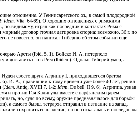
орошие отношения. У Геннисаретского оз., в самой плодородной
3;
Idem.
Vita. 64-69). О хороших отношениях с римскими
 А., по-видимому, играл как посредник в контактах Рима с
 мирный договор (точная датировка спорна: возможно, 36 г. по
ичего не известно, он написал Тиберию об этом событии еще
очерью Ареты (Ibid. 5. 1). Войско И. А. потерпело
 и доставить его в Рим (Ibidem). Однако Тиберий умер, а
ем Иудеи своего друга Агриппу I, приходившегося братом
 9. 6). И. А., правивший к тому времени уже более 40 лет, решил
 (
Idem.
Antiq. XVIII 7. 1-2;
Idem.
De bell. II 9. 6). Агриппа, узнав
время и против Гая Калигулы вместе с парфянским царем
отрицать, но, судя по всему, оружие предназначалось для борьбы
m), а самого бывш. тетрарха отправил в изгнание на запад,
ожили сохранить ее владение, но она отказалась и последовала