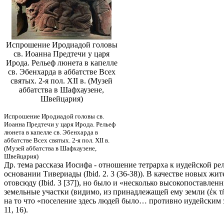
Испрошение Иродиадой головы
св. Иоанна Предтечи у царя
Ирода. Рельеф люнета в капелле
св. Эбенхарда в аббатстве Всех
святых. 2-я пол. XII в. (Музей
аббатства в Шафхаузене,
Швейцария)
Испрошение Иродиадой головы св.
Иоанна Предтечи у царя Ирода. Рельеф
люнета в капелле св. Эбенхарда в
аббатстве Всех святых. 2-я пол. XII в.
(Музей аббатства в Шафхаузене,
Швейцария)
Др. тема рассказа Иосифа - отношение тетрарха к иудейской ре
основании Тивериады (Ibid. 2. 3 (36-38)). В качестве новых ж
отовсюду (Ibid. 3 [37]), но было и «несколько высокопоставлен
земельные участки (видимо, из принадлежащей ему земли (ἐκ τ
на то что «поселение здесь людей было… противно иудейским зак
11, 16).