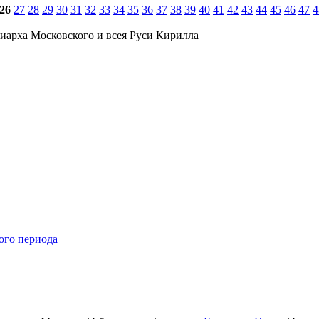
26
27
28
29
30
31
32
33
34
35
36
37
38
39
40
41
42
43
44
45
46
47
4
иарха Московского и всея Руси Кирилла
ого периода