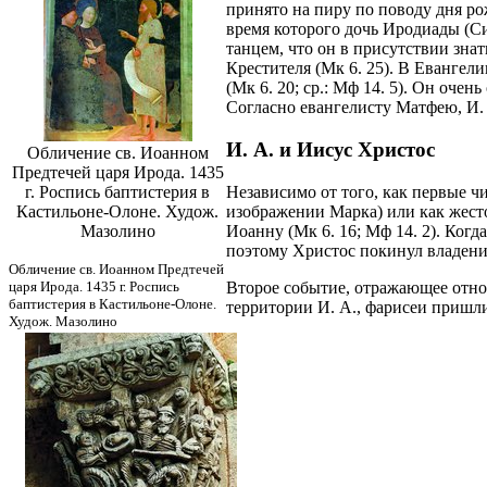
принято на пиру по поводу дня ро
время которого дочь Иродиады (Си
танцем, что он в присутствии зн
Крестителя (Мк 6. 25). В Евангели
(Мк 6. 20; ср.: Мф 14. 5). Он очен
Согласно евангелисту Матфею, И. 
И. А. и Иисус Христос
Обличение св. Иоанном
Предтечей царя Ирода. 1435
Независимо от того, как первые ч
г. Роспись баптистерия в
изображении Марка) или как жесто
Кастильоне-Олоне. Худож.
Иоанну (Мк 6. 16; Мф 14. 2). Когд
Мазолино
поэтому Христос покинул владения 
Обличение св. Иоанном Предтечей
Второе событие, отражающее отно
царя Ирода. 1435 г. Роспись
баптистерия в Кастильоне-Олоне.
территории И. А., фарисеи пришли 
Худож. Мазолино