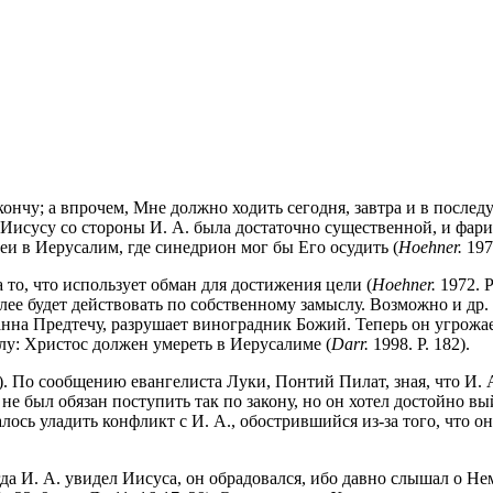
 кончу; а впрочем, Мне должно ходить сегодня, завтра и в после
 Иисусу со стороны И. А. была достаточно существенной, и фари
леи в Иерусалим, где синедрион мог бы Его осудить (
Hoehner.
1972
 то, что использует обман для достижения цели (
Hoehner.
1972. P
 будет действовать по собственному замыслу. Возможно и др. т
нна Предтечу, разрушает виноградник Божий. Теперь он угрожае
лу: Христос должен умереть в Иерусалиме (
Darr.
1998. P. 182).
). По сообщению евангелиста Луки, Понтий Пилат, зная, что И. 
 не был обязан поступить так по закону, но он хотел достойно в
ось уладить конфликт с И. А., обострившийся из-за того, что он
да И. А. увидел Иисуса, он обрадовался, ибо давно слышал о Нем