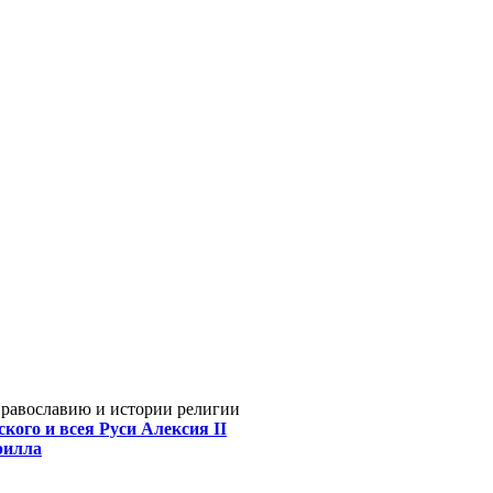
Православию и истории религии
кого и всея Руси Алексия II
рилла