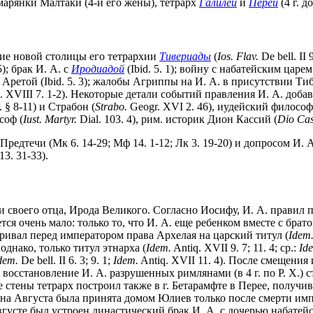
марянки Малтаки (4-й его жены), тетрарх
Галилеи
и
Переи
(4 г. до
ние новой столицы его тетрархии
Тивериады
(
Ios. Flav.
De bell. II 
5); брак И. А. с
Иродиадой
(Ibid. 5. 1); войну с набатейским царе
Аретой (Ibid. 5. 3); жалобы Агриппы на И. А. в присутствии Тиб
. XVIII 7. 1-2). Некоторые детали событий правления И. А. доб
. § 8-11) и Страбон (
Strabo.
Geogr. XVI 2. 46), иудейский филосо
соф (
Iust. Martyr.
Dial. 103. 4), рим. историк Дион Кассий (
Dio Cas
редтечи (Мк 6. 14-29; Мф 14. 1-12; Лк 3. 19-20) и допросом И. А
13. 31-33).
своего отца, Ирода Великого. Согласно Иосифу, И. А. правил п
бщается очень мало: только то, что И. А. еще ребенком вместе с б
паривал перед императором права Архелая на царский титул (
Idem
однако, только титул этнарха (
Idem.
Antiq. XVII 9. 7; 11. 4; ср.:
Id
dem.
De bell. II 6. 3; 9. 1;
Idem.
Antiq. XVII 11. 4). После смещения 
тся восстановление И. А. разрушенных римлянами (в 4 г. по Р. Х.
ые стены тетрарх построил также в г. Бетарамфте в Перее, получ
на Августа была принята домом Юлиев только после смерти импера
Августе был устроен династический брак И. А. с дочерью набате