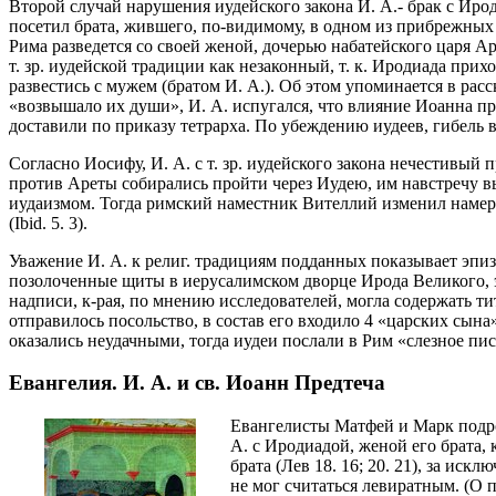
Второй случай нарушения иудейского закона И. А.- брак с Иро
посетил брата, жившего, по-видимому, в одном из прибрежных 
Рима разведется со своей женой, дочерью набатейского царя Ар
т. зр. иудейской традиции как незаконный, т. к. Иродиада при
развестись с мужем (братом И. А.). Об этом упоминается в расс
«возвышало их души», И. А. испугался, что влияние Иоанна п
доставили по приказу тетрарха. По убеждению иудеев, гибель во
Согласно Иосифу, И. А. с т. зр. иудейского закона нечестивый 
против Ареты собирались пройти через Иудею, им навстречу вы
иудаизмом. Тогда римский наместник Вителлий изменил намере
(Ibid. 5. 3).
Уважение И. А. к религ. традициям подданных показывает эп
позолоченные щиты в иерусалимском дворце Ирода Великого, э
надписи, к-рая, по мнению исследователей, могла содержать тит
отправилось посольство, в состав его входило 4 «царских сына»,
оказались неудачными, тогда иудеи послали в Рим «слезное п
Евангелия. И. А. и св. Иоанн Предтеча
Евангелисты Матфей и Марк подро
А. с Иродиадой, женой его брата, 
брата (Лев 18. 16; 20. 21), за иск
не мог считаться левиратным. (О 