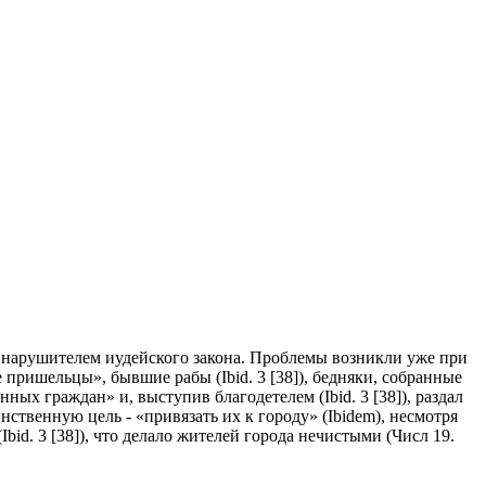
ец, нарушителем иудейского закона. Проблемы возникли уже при
е пришельцы», бывшие рабы (Ibid. 3 [38]), бедняки, собранные
ных граждан» и, выступив благодетелем (Ibid. 3 [38]), раздал
инственную цель - «привязать их к городу» (Ibidem), несмотря
bid. 3 [38]), что делало жителей города нечистыми (Числ 19.