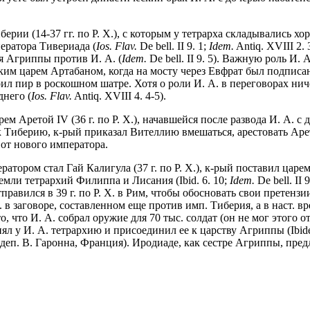
.
рии (14-37 гг. по Р. Х.), c которым у тетрарха складывались х
ператора Тивериада (
Ios. Flav.
De bell. II 9. 1;
Idem.
Antiq. XVIII 2. 
я Агриппы против И. А. (
Idem.
De bell. II 9. 5). Важную роль И.
ким царем Артабаном, когда на мосту через Евфрат был подписан
троил пир в роскошном шатре. Хотя о роли И. А. в переговорах н
днего (
Ios. Flav.
Antiq. XVIII 4. 4-5).
 Аретой IV (36 г. по Р. Х.), начавшейся после развода И. А. с д
 Тиберию, к-рый приказал Вителлию вмешаться, арестовать Арету
от нового императора.
атором стал Гай Калигула (37 г. по Р. Х.), к-рый поставил цар
мли тетрархий Филиппа и Лисания (Ibid. 6. 10;
Idem.
De bell. II
авился в 39 г. по Р. Х. в Рим, чтобы обосновать свои претензии
. в заговоре, составленном еще против имп. Тиберия, а в наст. 
о, что И. А. собрал оружие для 70 тыс. солдат (он не мог этого 
ял у И. А. тетрархию и присоединил ее к царству Агриппы (Ibide
п. В. Гаронна, Франция). Иродиаде, как сестре Агриппы, предл