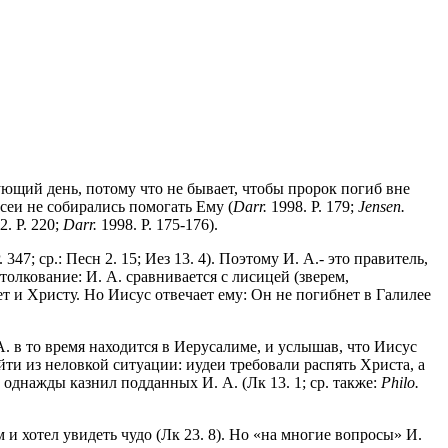
дующий день, потому что не бывает, чтобы пророк погиб вне
сеи не собирались помогать Ему (
Darr.
1998. P. 179;
Jensen.
. P. 220;
Darr.
1998. P. 175-176).
. 347; ср.: Песн 2. 15; Иез 13. 4). Поэтому И. А.- это правитель,
олкование: И. А. сравнивается с лисицей (зверем,
т и Христу. Но Иисус отвечает ему: Он не погибнет в Галилее
А. в то время находится в Иерусалиме, и услышав, что Иисус
ыйти из неловкой ситуации: иудеи требовали распять Христа, а
 однажды казнил подданных И. А. (Лк 13. 1; ср. также:
Philo.
 и хотел увидеть чудо (Лк 23. 8). Но «на многие вопросы» И.