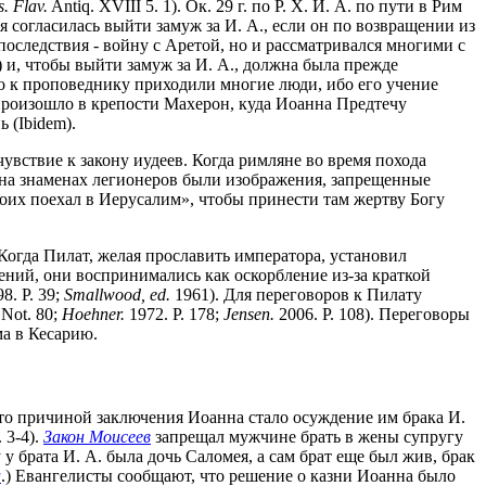
s. Flav.
Antiq. XVIII 5. 1). Ок. 29 г. по Р. Х. И. А. по пути в Рим
 согласилась выйти замуж за И. А., если он по возвращении из
последствия - войну с Аретой, но и рассматривался многими с
) и, чтобы выйти замуж за И. А., должна была прежде
 что к проповеднику приходили многие люди, ибо его учение
 произошло в крепости Махерон, куда Иоанна Предтечу
 (Ibidem).
очувствие к закону иудеев. Когда римляне во время похода
. на знаменах легионеров были изображения, запрещенные
оих поехал в Иерусалим», чтобы принести там жертву Богу
. Когда Пилат, желая прославить императора, установил
ний, они воспринимались как оскорбление из-за краткой
8. P. 39;
Smallwood, ed.
1961). Для переговоров к Пилату
 Not. 80;
Hoehner.
1972. P. 178;
Jensen.
2006. P. 108). Переговоры
ма в Кесарию.
то причиной заключения Иоанна стало осуждение им брака И.
 3-4).
Закон Моисеев
запрещал мужчине брать в жены супругу
ку у брата И. А. была дочь Саломея, а сам брат еще был жив, брак
а
.) Евангелисты сообщают, что решение о казни Иоанна было