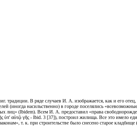
лиг. традиции. В ряде случаев И. А. изображается, как и его от
ителей (иногда насильственно) в городе поселялись «всевозможны
ных лиц» (Ibidem). Всем И. А. предоставил «права свободнорожден
ῆς ὑπ
'
αὐτῷ γῆς - Ibid. 3 [37]), построил жилища. Все это имело ед
онам», т. к. при строительстве было снесено старое кладбище (I