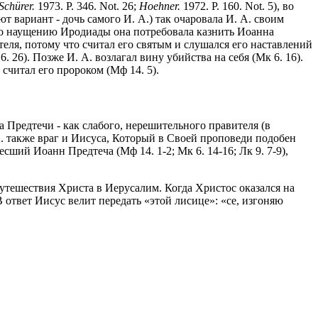
Schürer
.
1973. P. 346. Not. 26;
Hoehner.
1972. P. 160. Not. 5), во
 вариант - дочь самого И. А.) так очаровала И. А. своим
 По наущению Иродиады она потребовала казнить Иоанна
теля, потому что считал его святым и слушался его наставлений
. 26). Позже И. А. возлагал вину убийства на себя (Мк 6. 16).
считал его пророком (Мф 14. 5).
а Предтечи - как слабого, нерешительного правителя (в
А. также враг и Иисуса, Который в Своей проповеди подобен
есший Иоанн Предтеча (Мф 14. 1-2; Мк 6. 14-16; Лк 9. 7-9),
утешествия Христа в Иерусалим. Когда Христос оказался на
В ответ Иисус велит передать «этой лисице»: «се, изгоняю