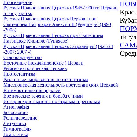
Просвещение
НОВ
Русская Православная Церковь в1945-1990 гг. Церковь
Красн
и государство
Русская Православная Церковь Церковь при
Кубан
Святейшем Патриархе Алексии II (Ридигере) (1990
ПОР
-2008)
Русская Православная Церковь при Святейшем
титул
Патриархе Кирилле (Гундяеве)
САМ
Русская Православная Церковь Заграницей (1921/23
-2007; 2007 -)
Средн
Старообрядчество
Восточные (нехалкидонские ) Церкви
Римско-католическая Церковь
Протестантизм
Различные направления протестантизма
Миссионерская деятельность протестантских Церквей
Взаимоотношения церквей
Еретические течения и борьба с ними
История христианства по странам и регионам
Агиография
Богословие
Религиеведение
Литургика
Гимнография
Гомилетика