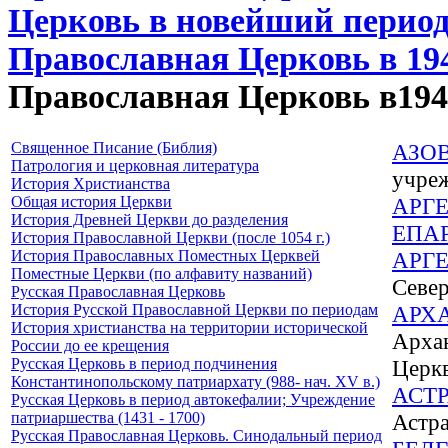
Церковь в новейший период 
Православная Церковь в 194
Православная Церковь в1945
Священное Писание (Библия)
АЗО
Патрология и церковная литература
учре
История Христианства
Общая история Церкви
АРГ
История Древней Церкви до разделения
ЕПА
История Православной Церкви (после 1054 г.)
История Православных Поместных Церквей
АРГ
Поместные Церкви (по алфавиту названий)
Севе
Русская Православная Церковь
История Русской Православной Церкви по периодам
АРХ
История христианства на территории исторической
Арха
России до ее крещения
Русская Церковь в период подчинения
Церк
Константинопольскому патриархату (988- нач. XV в.)
АСТ
Русская Церковь в период автокефалии; Учреждение
патриаршества (1431 - 1700)
Астр
Русская Православная Церковь. Синодальный период