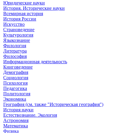
Юридические науки
История. Исторические науки
Всемирная история
История России
Искусство
Страноведение
Культурология
Языкознание
Филология
Литература
Философия
Информационная деятельность
Книговедение
Демография
Социология
Психология
Педагогика
Политология
Экономика
География (см. также "Историческая география")
История науки
Естествознание. Экология
Астрономия
Математика
Физика