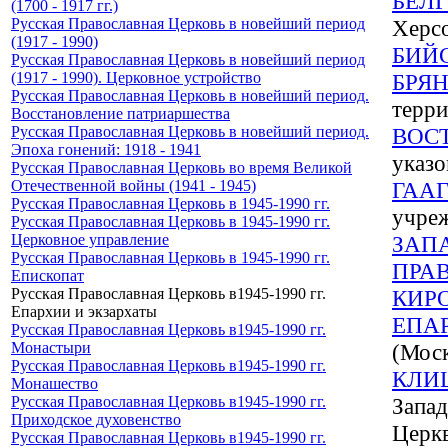
БЕЛ
(1700 - 1917 гг.)
Русская Православная Церковь в новейший период
Херсо
(1917 - 1990)
БИЙ
Русская Православная Церковь в новейший период
(1917 - 1990). Церковное устройство
БРЯ
Русская Православная Церковь в новейший период.
терри
Восстановление патриаршества
Русская Православная Церковь в новейший период.
ВОС
Эпоха гонений: 1918 - 1941
указо
Русская Православная Церковь во время Великой
Отечественной войны (1941 - 1945)
ГАА
Русская Православная Церковь в 1945-1990 гг.
учреж
Русская Православная Церковь в 1945-1990 гг.
Церковное управление
ЗАП
Русская Православная Церковь в 1945-1990 гг.
ПРА
Епископат
Русская Православная Церковь в1945-1990 гг.
КИР
Епархии и экзархаты
ЕПА
Русская Православная Церковь в1945-1990 гг.
Монастыри
(Моск
Русская Православная Церковь в1945-1990 гг.
КЛИ
Монашество
Русская Православная Церковь в1945-1990 гг.
Запад
Приходское духовенство
Церк
Русская Православная Церковь в1945-1990 гг.