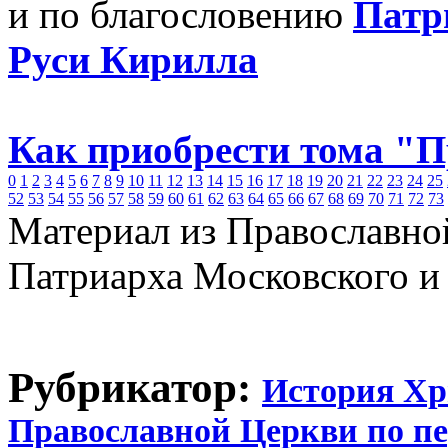
и по благословению
Патр
Руси Кирилла
Как приобрести тома "
0
1
2
3
4
5
6
7
8
9
10
11
12
13
14
15
16
17
18
19
20
21
22
23
24
25
52
53
54
55
56
57
58
59
60
61
62
63
64
65
66
67
68
69
70
71
72
73
Материал из Православно
Патриарха Московского и
Рубрикатор:
История Хр
Православной Церкви по п