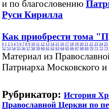
и по благословению
Патр
Руси Кирилла
Как приобрести тома "
0
1
2
3
4
5
6
7
8
9
10
11
12
13
14
15
16
17
18
19
20
21
22
23
24
25
52
53
54
55
56
57
58
59
60
61
62
63
64
65
66
67
68
69
70
71
72
73
Материал из Православно
Патриарха Московского и
Рубрикатор:
История Хр
Православной Церкви по п