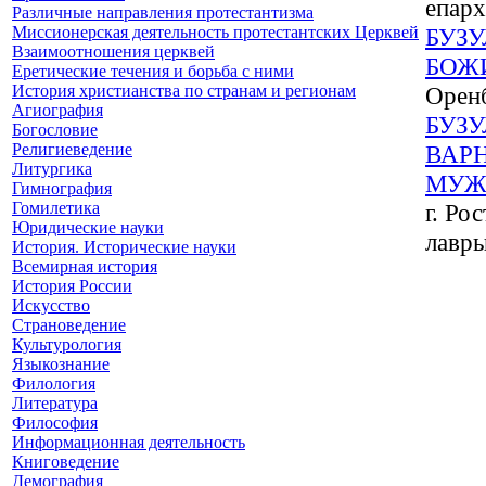
епар
Различные направления протестантизма
Миссионерская деятельность протестантских Церквей
БУЗ
Взаимоотношения церквей
БОЖ
Еретические течения и борьба с ними
История христианства по странам и регионам
Оренб
Агиография
БУЗ
Богословие
Религиеведение
ВАР
Литургика
МУЖ
Гимнография
Гомилетика
г. Ро
Юридические науки
лавры
История. Исторические науки
Всемирная история
История России
Искусство
Страноведение
Культурология
Языкознание
Филология
Литература
Философия
Информационная деятельность
Книговедение
Демография