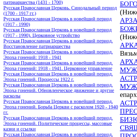
патриаршества (1431 - 1700)
БОГ
Русская Православная Церковь. Синодальный период
(Ниже
(1700 - 1917 гг.)
Русская Православная Церковь в новейший период
АРЗ
(1917 - 1990)
БОЖ
Русская Православная Церковь в новейший период
(1917 - 1990). Церковное устройство
(Ниже
Русская Православная Церковь в новейший период.
АРК
Восстановление патриаршества
Русская Православная Церковь в новейший период.
Вязь
Эпоха гонений: 1918 - 1941
АРХ
Русская Православная Церковь в новейший период.
Эпоха гонений: 1918 - 1941. Церковное управление
МУЖ
Русская Православная Церковь в новейший период.
АСТ
Эпоха гонений. Процессы 1922 г.
Русская Православная Церковь в новейший период.
МУЖ
Эпоха гонений. Обновленческое движение и другие
епар
расколы
Русская Православная Церковь в новейший период.
АСТ
Эпоха гонений. Борьба Церкви с расколом 1920 - 1940
ПРЕ
гг.
Русская Православная Церковь в новейший период.
БИЗ
Эпоха гонений. Политические процессы, массовые
СВЯ
казни и ссылки
Русская Православная Церковь в новейший период.
ПРО