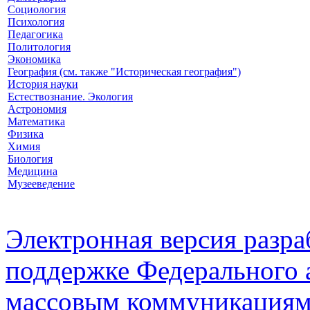
Социология
Психология
Педагогика
Политология
Экономика
География (см. также "Историческая география")
История науки
Естествознание. Экология
Астрономия
Математика
Физика
Химия
Биология
Медицина
Музееведение
Электронная версия разр
поддержке Федерального а
массовым коммуникация