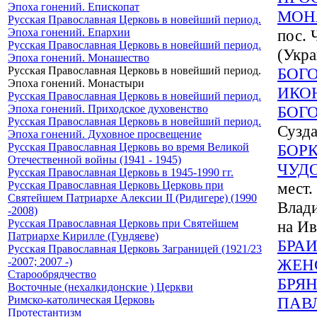
Эпоха гонений. Епископат
МОН
Русская Православная Церковь в новейший период.
Эпоха гонений. Епархии
пос. 
Русская Православная Церковь в новейший период.
(Укра
Эпоха гонений. Монашество
Русская Православная Церковь в новейший период.
БОГ
Эпоха гонений. Монастыри
ИКО
Русская Православная Церковь в новейший период.
Эпоха гонений. Приходское духовенство
БОГ
Русская Православная Церковь в новейший период.
Сузда
Эпоха гонений. Духовное просвещение
Русская Православная Церковь во время Великой
БОР
Отечественной войны (1941 - 1945)
ЧУД
Русская Православная Церковь в 1945-1990 гг.
Русская Православная Церковь Церковь при
мест.
Святейшем Патриархе Алексии II (Ридигере) (1990
Влади
-2008)
Русская Православная Церковь при Святейшем
на Ив
Патриархе Кирилле (Гундяеве)
БРА
Русская Православная Церковь Заграницей (1921/23
-2007; 2007 -)
ЖЕН
Старообрядчество
БРЯ
Восточные (нехалкидонские ) Церкви
Римско-католическая Церковь
ПАВ
Протестантизм