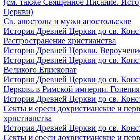
(см. также Священное Писание. Исто
Церкви)
Св. апостолы и мужи апостольские
История Древней Церкви до св. Конс
Распространение христианства
История Древней Церкви. Вероучени
История Древней Церкви до св. Конс
Великого.Епископат
История Древней Церкви до св. Конс
Церковь в Римской империи. Гонени
История Древней Церкви до св. Конс
Секты и ереси дохристианские и пер
христианства
История Древней Церкви до св. Конс
Секты и ереси дохристианские и пер