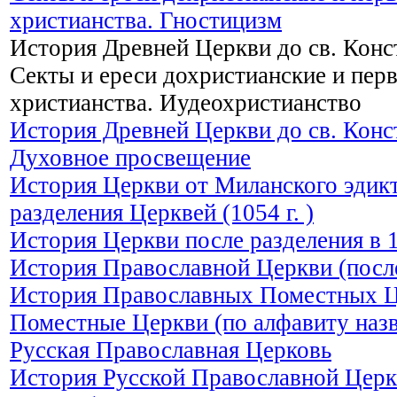
христианства. Гностицизм
История Древней Церкви до св. Конс
Секты и ереси дохристианские и пер
христианства. Иудеохристианство
История Древней Церкви до св. Конс
Духовное просвещение
История Церкви от Миланского эдикта
разделения Церквей (1054 г. )
История Церкви после разделения в 1
История Православной Церкви (после
История Православных Поместных 
Поместные Церкви (по алфавиту наз
Русская Православная Церковь
История Русской Православной Церк