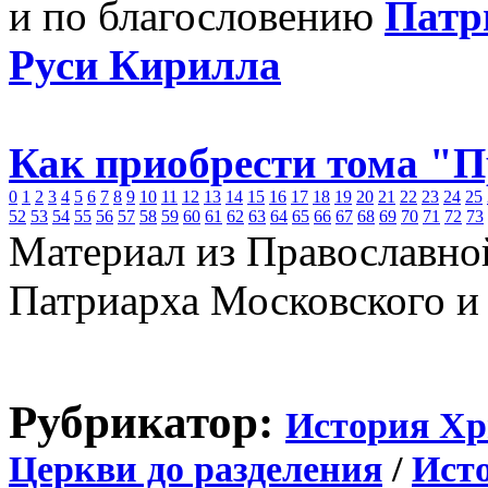
и по благословению
Патр
Руси Кирилла
Как приобрести тома "
0
1
2
3
4
5
6
7
8
9
10
11
12
13
14
15
16
17
18
19
20
21
22
23
24
25
52
53
54
55
56
57
58
59
60
61
62
63
64
65
66
67
68
69
70
71
72
73
Материал из Православно
Патриарха Московского и
Рубрикатор:
История Хр
Церкви до разделения
/
Исто