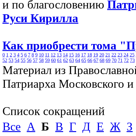
и по благословению
Патр
Руси Кирилла
Как приобрести тома "
0
1
2
3
4
5
6
7
8
9
10
11
12
13
14
15
16
17
18
19
20
21
22
23
24
25
52
53
54
55
56
57
58
59
60
61
62
63
64
65
66
67
68
69
70
71
72
73
Материал из Православно
Патриарха Московского и
Список сокращений
Все
А
Б
В
Г
Д
Е
Ж
З