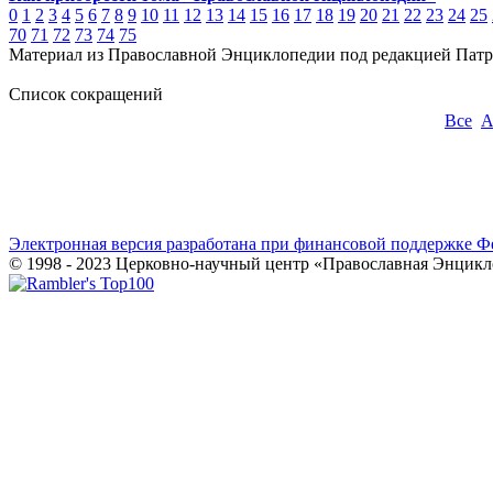
0
1
2
3
4
5
6
7
8
9
10
11
12
13
14
15
16
17
18
19
20
21
22
23
24
25
70
71
72
73
74
75
Материал из Православной Энциклопедии под редакцией Патр
Список сокращений
Все
Электронная версия разработана при финансовой поддержке Ф
© 1998 - 2023 Церковно-научный центр «Православная Энцикл