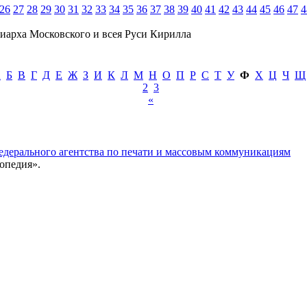
26
27
28
29
30
31
32
33
34
35
36
37
38
39
40
41
42
43
44
45
46
47
4
иарха Московского и всея Руси Кирилла
А
Б
В
Г
Д
Е
Ж
З
И
К
Л
М
Н
О
П
Р
С
Т
У
Ф
Х
Ц
Ч
Щ
2
3
«
едерального агентства по печати и массовым коммуникациям
опедия».