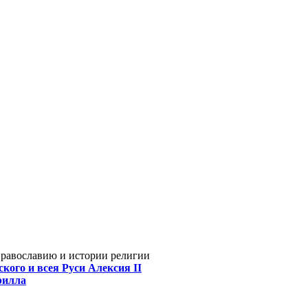
Православию и истории религии
кого и всея Руси Алексия II
рилла