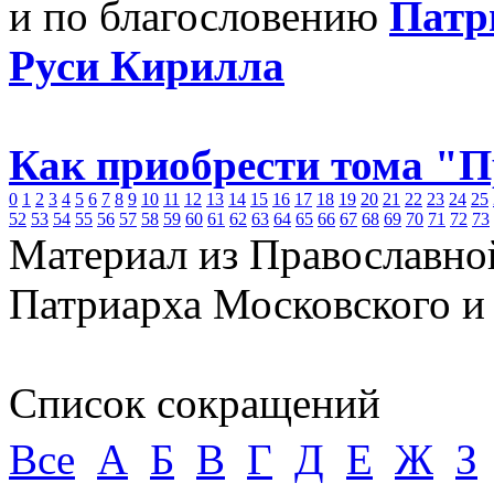
и по благословению
Патр
Руси Кирилла
Как приобрести тома "
0
1
2
3
4
5
6
7
8
9
10
11
12
13
14
15
16
17
18
19
20
21
22
23
24
25
52
53
54
55
56
57
58
59
60
61
62
63
64
65
66
67
68
69
70
71
72
73
Материал из Православно
Патриарха Московского и
Список сокращений
Все
А
Б
В
Г
Д
Е
Ж
З