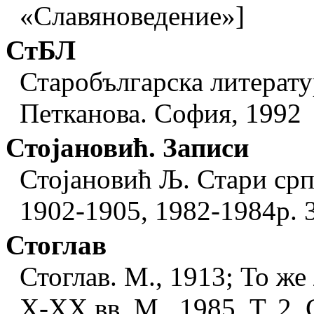
«Cлавяноведение»]
СтБЛ
Старобългарска литератур
Петканова. София, 1992
Стоjановић. Записи
Стоjановић Љ. Стари срп
1902-1905, 1982-1984р. 
Стоглав
Стоглав. М., 1913; То же
Х-ХХ вв. М., 1985. Т. 2. 