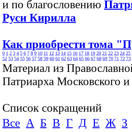
и по благословению
Патр
Руси Кирилла
Как приобрести тома "
0
1
2
3
4
5
6
7
8
9
10
11
12
13
14
15
16
17
18
19
20
21
22
23
24
25
52
53
54
55
56
57
58
59
60
61
62
63
64
65
66
67
68
69
70
71
72
73
Материал из Православно
Патриарха Московского и
Список сокращений
Все
А
Б
В
Г
Д
Е
Ж
З