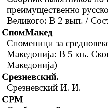
преимущественно русско
Великого: В 2 вып. / Сост
СпомМакед
Споменици за средновеко
Македониjа: В 5 књ. Ско
Македониjа)
Срезневский.
Срезневский И. И.
СРМ