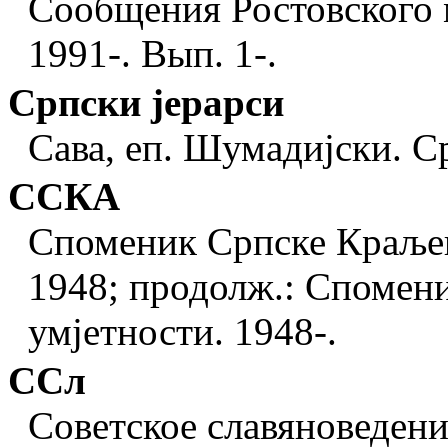
Сообщения Ростовского м
1991-. Вып. 1-.
Српски jерарси
Сава, еп. Шумадиjски. Ср
ССКА
Споменик Српске Краљев
1948; продолж.: Спомени
умjетности. 1948-.
ССл
Советское славяноведение