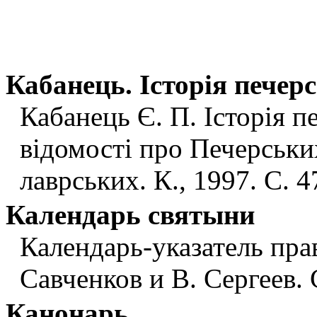
Кабанець. Iсторiя печерс
Кабанець Є. П. Iсторiя пе
вiдомостi про Печерських
лаврських. К., 1997. С. 4
Календарь святыни
Календарь-указатель прав
Савченков и В. Сергеев. 
Канонарь