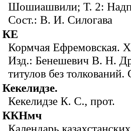
Шошиашвили; Т. 2: Надпи
Сост.: В. И. Силогава
КЕ
Кормчая Ефремовская. XI
Изд.: Бенешевич В. Н. Д
титулов без толкований. С
Кекелидзе.
Кекелидзе К. С., прот.
ККНмч
Календарь казахстанских