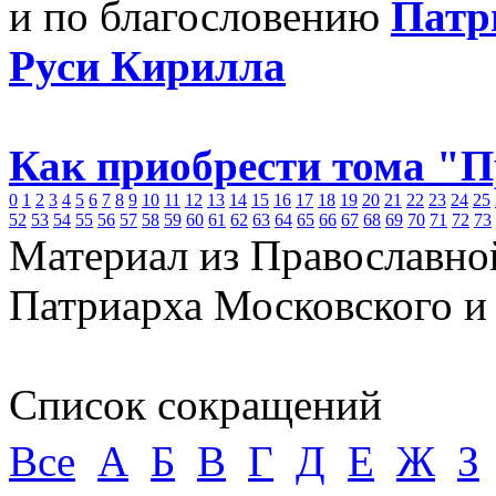
и по благословению
Патр
Руси Кирилла
Как приобрести тома "
0
1
2
3
4
5
6
7
8
9
10
11
12
13
14
15
16
17
18
19
20
21
22
23
24
25
52
53
54
55
56
57
58
59
60
61
62
63
64
65
66
67
68
69
70
71
72
73
Материал из Православно
Патриарха Московского и
Список сокращений
Все
А
Б
В
Г
Д
Е
Ж
З