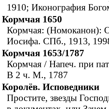
1910; Иконография Богома
Кормчая 1650
Кормчая: (Номоканон): О
Иосифа. СПб., 1913, 199
Кормчая 1653/1787
Кормчая / Напеч. при пат
В 2 ч. М., 1787
Королёв. Исповедники
Простите, звезды Господ
в документах, или Зачем 