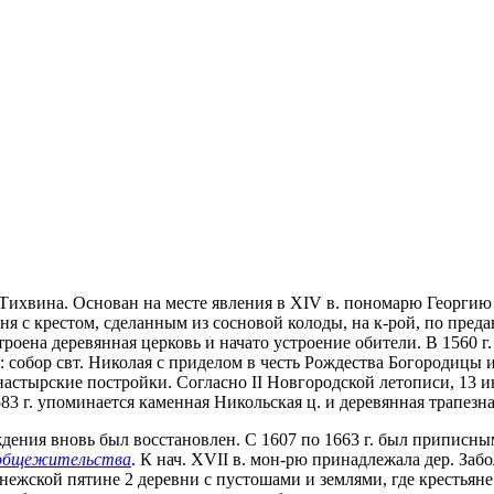
 г. Тихвина. Основан на месте явления в XIV в. пономарю Георг
вня с крестом, сделанным из сосновой колоды, на к-рой, по пред
строена деревянная церковь и начато устроение обители. В 1560 
собор свт. Николая с приделом в честь Рождества Богородицы и
настырские постройки. Согласно II Новгородской летописи, 13 и
3 г. упоминается каменная Никольская ц. и деревянная трапезна
ождения вновь был восстановлен. С 1607 по 1663 г. был приписн
 общежительства
. К нач. XVII в. мон-рю принадлежала дер. Заб
нежской пятине 2 деревни с пустошами и землями, где крестьяне б