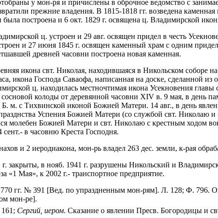
не отобраны у мон-ря и причислены в оброчное ведомство с занима
вратили прежние владения. В 1815-1818 гг. возведена каменная 
и была построена и 6 окт. 1829 г. освящена ц. Владимирской ик
адимирской ц. устроен и 29 авг. освящен придел в честь Усекно
троен и 27 июня 1845 г. освящен каменный храм с одним придело
етшавшей древней часовни построена новая каменная.
ревняя икона свт. Николая, находившаяся в Никольском соборе на
са, икона Господа Саваофа, написанная на доске, сделанной из о
мирской ц. находилась местночтимая икона Усекновения главы с
 сосновой колоды от деревянной часовни XIV в. 9 мая, в день п
 Б. м. с Тихвинской иконой Божией Матери. 14 авг., в день явл
празднства Успения Божией Матери (со службой свт. Николаю и 
я молебен Божией Матери и свт. Николаю с крестным ходом вокр
4 сент.- в часовню Креста Господня.
онахов и 2 иеродиакона, мон-рь владел 263 дес. земли, к-рая о
931 г. закрыты, в нояб. 1941 г. разрушены Никольский и Владимир
а «1 Мая», к 2002 г.- транспортное предприятие.
1770 гг. № 391 [Вед. по упраздненным мон-рям]. Л. 128; Ф. 796. 
м мон-ре].
 161;
Сергий, иером
. Сказание о явлении Пресв. Богородицы и св