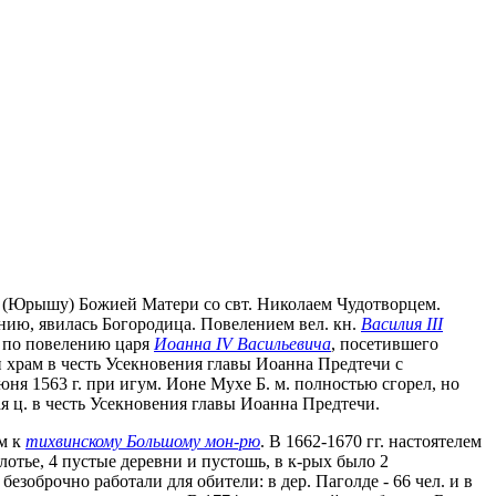
ию (Юрышу) Божией Матери со свт. Николаем Чудотворцем.
анию, явилась Богородица. Повелением вел. кн.
Василия III
г. по повелению царя
Иоанна IV Васильевича
, посетившего
 храм в честь Усекновения главы Иоанна Предтечи с
юня 1563 г. при игум. Ионе Мухе Б. м. полностью сгорел, но
я ц. в честь Усекновения главы Иоанна Предтечи.
ым к
тихвинскому Большому мон-рю
. В 1662-1670 гг. настоятелем
олотье, 4 пустые деревни и пустошь, в к-рых было 2
езоброчно работали для обители: в дер. Паголде - 66 чел. и в