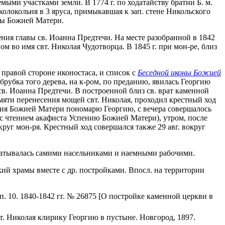
емыми участками земли. В 1774 г. по ходатайству братии Б. м.
колокольня в 3 яруса, примыкавшая к зап. стене Никольского
оны Божией Матери.
вения главы св. Иоанна Предтечи. На месте разобранной в 1842
м во имя свт. Николая Чудотворца. В 1845 г. при мон-ре, близ
 правой стороне иконостаса, и список с
Беседной иконы Божией
брубка того дерева, на к-ром, по преданию, явилась Георгию
в. Иоанна Предтечи. В построенной близ св. врат каменной
амяти перенесения мощей свт. Николая, проходил крестный ход
ения Божией Матери пономарю Георгию, с вечера совершалось
с чтением акафиста Успению Божией Матери), утром, после
уг мон-ря. Крестный ход совершался также 29 авг. вокруг
брабатывалась самими насельниками и наемными рабочими.
ский храмы вместе с др. постройками. Впосл. на территории
Оп. 10. 1840-1842 гг. № 26875 [О постройке каменной церкви в
т. Николая клирику Георгию в пустыне. Новгород, 1897.