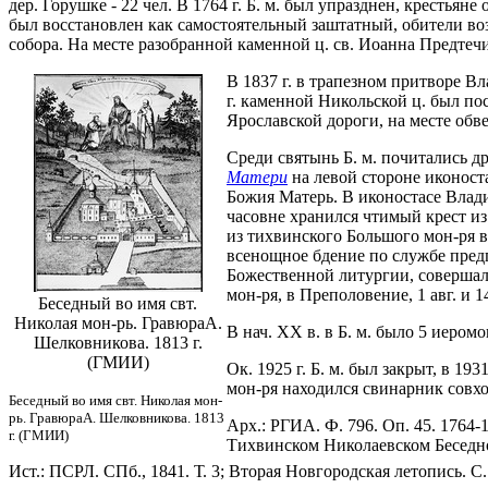
дер. Горушке - 22 чел. В 1764 г. Б. м. был упразднен, крестья
был восстановлен как самостоятельный заштатный, обители воз
собора. На месте разобранной каменной ц. св. Иоанна Предтеч
В 1837 г. в трапезном притворе Вл
г. каменной Никольской ц. был пос
Ярославской дороги, на месте обв
Среди святынь Б. м. почитались д
Матери
на левой стороне иконоста
Божия Матерь. В иконостасе Влади
часовне хранился чтимый крест из
из тихвинского Большого мон-ря в
всенощное бдение по службе пред
Божественной литургии, совершалс
мон-ря, в Преполовение, 1 авг. и 1
Беседный во имя свт.
Николая мон-рь. ГравюраА.
В нач. XX в. в Б. м. было 5 иером
Шелковникова. 1813 г.
(ГМИИ)
Ок. 1925 г. Б. м. был закрыт, в 1
мон-ря находился свинарник совхоз
Беседный во имя свт. Николая мон-
рь. ГравюраА. Шелковникова. 1813
Арх.: РГИА. Ф. 796. Оп. 45. 1764-
г. (ГМИИ)
Тихвинском Николаевском Беседно
Ист.: ПСРЛ. СПб., 1841. Т. 3; Вторая Новгородская летопись. С.