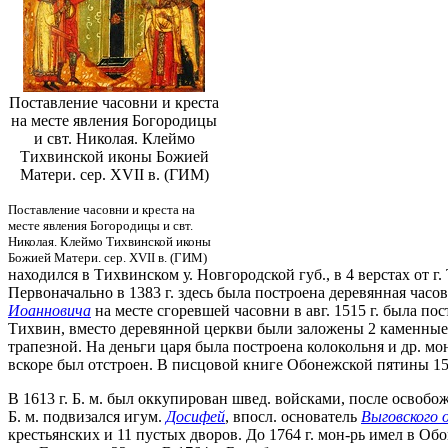
Поставление часовни и креста
на месте явления Богородицы
и свт. Николая. Клеймо
Тихвинской иконы Божией
Матери. сер. XVII в. (ГИМ)
Поставление часовни и креста на
месте явления Богородицы и свт.
Николая. Клеймо Тихвинской иконы
Божией Матери. сер. XVII в. (ГИМ)
находился в Тихвинском у. Новгородской губ., в 4 верстах от
Первоначально в 1383 г. здесь была построена деревянная часо
Иоанновича
на месте сгоревшей часовни в авг. 1515 г. была по
Тихвин, вместо деревянной церкви были заложены 2 каменные: 
трапезной. На деньги царя была построена колокольня и др. мо
вскоре был отстроен. В писцовой книге Обонежской пятины 158
В 1613 г. Б. м. был оккупирован швед. войсками, после освоб
Б. м. подвизался игум.
Досифей
, впосл. основатель
Выговского
крестьянских и 11 пустых дворов. До 1764 г. мон-рь имел в Обо