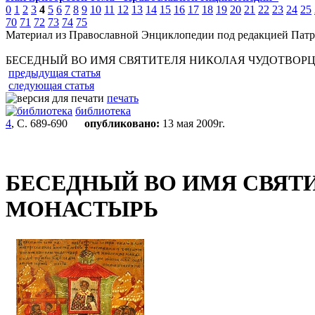
0
1
2
3
4
5
6
7
8
9
10
11
12
13
14
15
16
17
18
19
20
21
22
23
24
25
70
71
72
73
74
75
Материал из Православной Энциклопедии под редакцией Патр
БЕСЕДНЫЙ ВО ИМЯ СВЯТИТЕЛЯ НИКОЛАЯ ЧУДОТВОР
предыдущая статья
следующая статья
печать
библиотека
4
, С. 689-690
опубликовано:
13 мая 2009г.
БЕСЕДНЫЙ ВО ИМЯ СВЯТ
МОНАСТЫРЬ