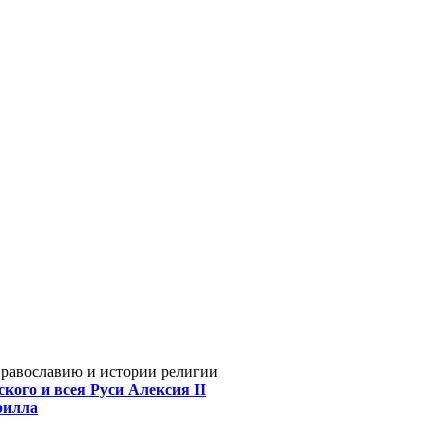
Православию и истории религии
кого и всея Руси Алексия II
рилла