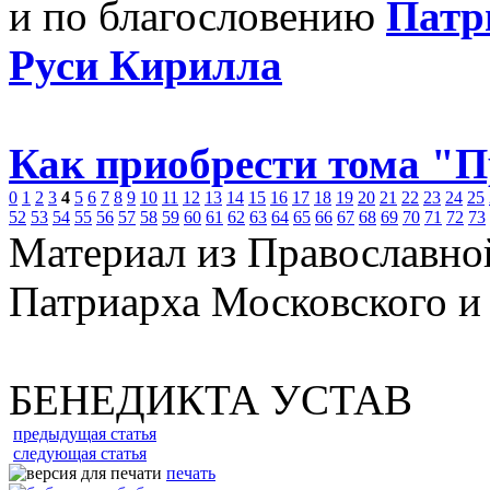
и по благословению
Патр
Руси Кирилла
Как приобрести тома "
0
1
2
3
4
5
6
7
8
9
10
11
12
13
14
15
16
17
18
19
20
21
22
23
24
25
52
53
54
55
56
57
58
59
60
61
62
63
64
65
66
67
68
69
70
71
72
73
Материал из Православно
Патриарха Московского и
БЕНЕДИКТА УСТАВ
предыдущая статья
следующая статья
печать