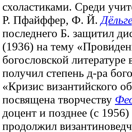
схоластиками. Среди учите
Р. Пфайффер, Ф. Й.
Дёльг
последнего Б. защитил дис
(1936) на тему «Прови́де
богословской литературе в
получил степень д-ра бого
«Кризис византийского об
посвящена творчеству
Фе
доцент и позднее (с 1956
продолжил византиноведч