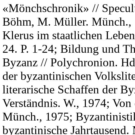
«Mönchschronik» // Speculu
Böhm, M. Müller. Münch., 
Klerus im staatlichen Lebe
24. P. 1-24; Bildung und Th
Byzanz // Polychronion. Hd
der byzantinischen Volkslit
literarische Schaffen der B
Verständnis. W., 1974; Von 
Münch., 1975; Byzantinistik
byzantinische Jahrtausend.