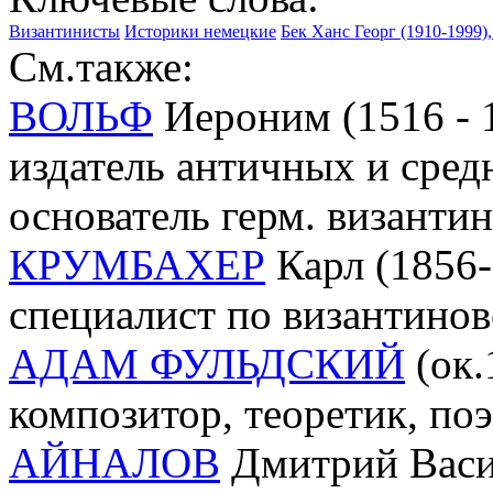
Византинисты
Историки немецкие
Бек Ханс Георг (1910-1999
См.также:
ВОЛЬФ
Иероним (1516 - 1
издатель античных и средн
основатель герм. византи
КРУМБАХЕР
Карл (1856-
специалист по византино
АДАМ ФУЛЬДСКИЙ
(ок.
композитор, теоретик, поэ
АЙНАЛОВ
Дмитрий Васил