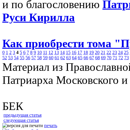
и по благословению
Патр
Руси Кирилла
Как приобрести тома "
0
1
2
3
4
5
6
7
8
9
10
11
12
13
14
15
16
17
18
19
20
21
22
23
24
25
52
53
54
55
56
57
58
59
60
61
62
63
64
65
66
67
68
69
70
71
72
73
Материал из Православно
Патриарха Московского и
БЕК
предыдущая статья
следующая статья
печать