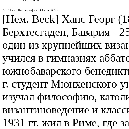
Х. Г. Бек. Фотография. 80-е гг. ХХ в
[Нем. Beck] Ханс Георг (1
Берхтесгаден, Бавария - 2
один из крупнейших визан
учился в гимназиях аббат
южнобаварского бенедикти
г. студент Мюнхенского 
изучал философию, католи
византиноведение и клас
1931 гг. жил в Риме, где 