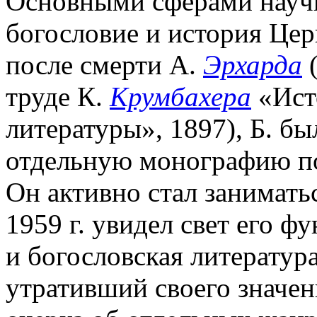
Основными сферами научн
богословие и история Церк
после смерти А.
Эрхарда
(
труде К.
Крумбахера
«Ист
литературы», 1897), Б. б
отдельную монографию по 
Он активно стал заниматьс
1959 г. увидел свет его 
и богословская литератур
утративший своего значени