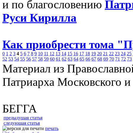
и по благословению
Патр
Руси Кирилла
Как приобрести тома "
0
1
2
3
4
5
6
7
8
9
10
11
12
13
14
15
16
17
18
19
20
21
22
23
24
25
52
53
54
55
56
57
58
59
60
61
62
63
64
65
66
67
68
69
70
71
72
73
Материал из Православно
Патриарха Московского и
БЕГГА
предыдущая статья
следующая статья
печать