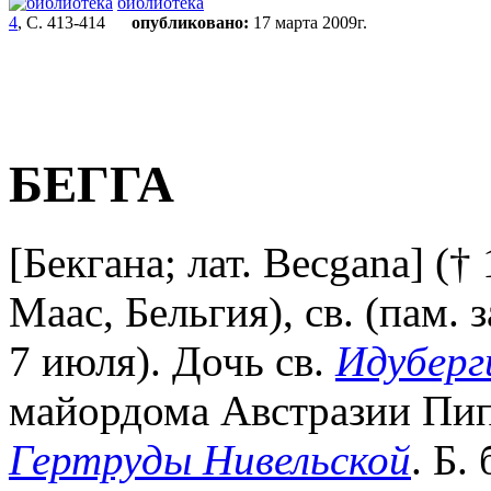
библиотека
4
, С. 413-414
опубликовано:
17 марта 2009г.
БЕГГА
[Бекгана; лат. Becgana] (†
Маас, Бельгия), св. (пам. 
7 июля). Дочь св.
Идуберг
майордома Австразии Пипи
Гертруды Нивельской
. Б.