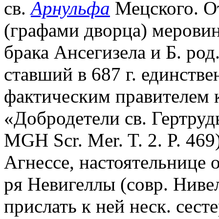
св.
Арнульфа
Мецского. О
(графами дворца) меровин
брака Ансегизела и Б. род
ставший в 687 г. единст
фактическим правителем к
«Добродетели св. Гертруды»
MGH Scr. Mer. T. 2. P. 469)
Агнессе, настоятельнице 
ря Невигеллы (совр. Нивел
прислать к ней неск. сес