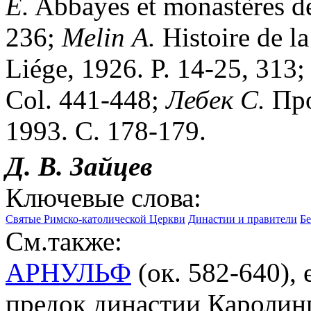
E.
Abbayes et monastères de
236;
Melin
A.
Histoire de la
Liége, 1926. P. 14-25, 313
Col. 441-448;
Лебек
С.
Про
1993. С. 178-179.
Д. В. Зайцев
Ключевые слова:
Святые Римско-католической Церкви
Династии и правители
Бе
См.также:
АРНУЛЬФ
(ок. 582-640),
предок династии Каролинго