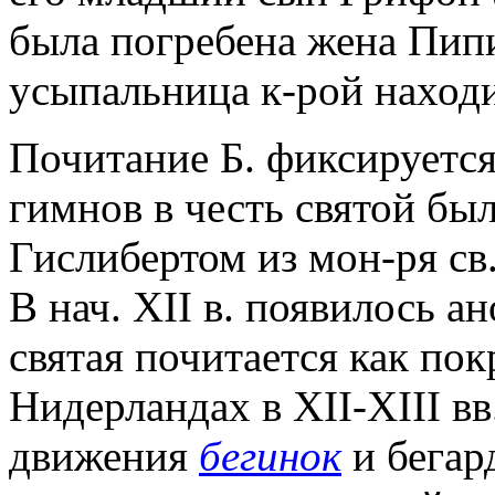
была погребена жена Пипи
усыпальница к-рой находил
Почитание Б. фиксируется 
гимнов в честь святой бы
Гислибертом из мон-ря св.
В нач. XII в. появилось а
святая почитается как по
Нидерландах в XII-XIII вв
движения
бегинок
и бегар