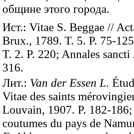
общине этого города.
Ист.: Vitae S. Beggae // Ac
Brux., 1789. T. 5. P. 75-1
T. 2. P. 220; Annales sancti 
316.
Лит.:
Van
der
Essen
L.
Étude
Vitae des saints mérovingie
Louvain, 1907. P. 182-186
coutumes du pays de Namur.