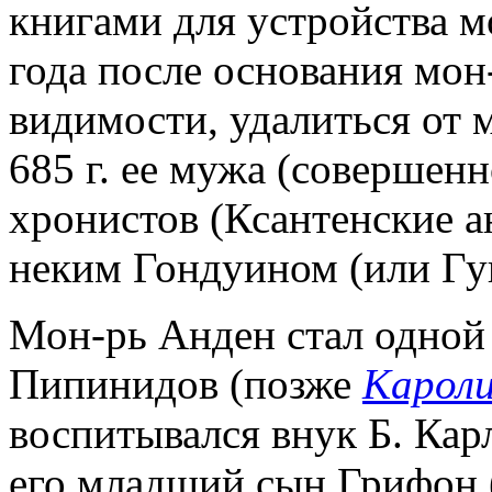
книгами для устройства мо
года после основания мон-
видимости, удалиться от м
685 г. ее мужа (совершен
хронистов (Ксантенские а
неким Гондуином (или Гу
Мон-рь Анден стал одной 
Пипинидов (позже
Кароли
воспитывался внук Б. Карл
его младший сын Грифон (