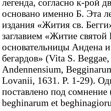
легенда, согласно к-рой 
основано именно Б. Эта л
издания «Жития св. Бегги
заглавием «Житие святой 
основательницы Андена и
бегардов» (Vita S. Beggae, 
Аndennensium, Begginarum 
Lovanii, 1631. P. 1-29). 
поставлено под сомнение 
beghinarum et beghinagioru