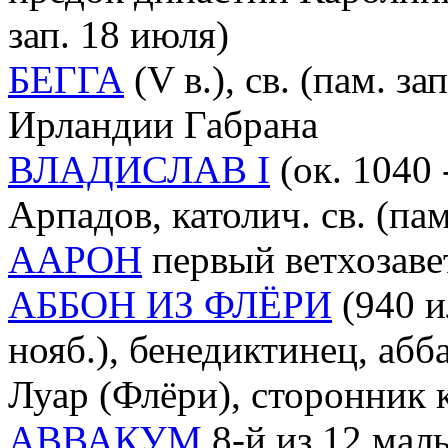
зап. 18 июля)
БЕГГА
(V в.), св. (пам. за
Ирландии Габрана
ВЛАДИСЛАВ I
(ок. 1040 
Арпадов, католич. св. (па
ААРОН
первый ветхозав
АББОН ИЗ ФЛЁРИ
(940 и
нояб.), бенедиктинец, аб
Луар (Флёри), сторонник
АВВАКУМ
8-й из 12 малы