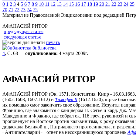
0
1
2
3
4
5
6
7
8
9
10
11
12
13
14
15
16
17
18
19
20
21
22
23
24
25
70
71
72
73
74
75
Материал из Православной Энциклопедии под редакцией Патр
АФАНАСИЙ РИТОР
предыдущая статья
следующая статья
печать
библиотека
4
, С. 68
опубликовано:
4 марта 2009г.
АФАНАСИЙ РИТОР
АФАНА́СИЙ РИ́ТОР (Ок. 1571, Константия, Кипр - 16.03.1663,
(1602-1603; 1607-1612) и
Тимофея II
(1612-1620), к-рые благоже
их помощью смог закончить свое образование. Иезуиты направил
Францию, где знакомится с канцлером П. Сегье и кард. Дж. Ма
Македонию и Фракию, где собрал ок. 116 греч. рукописей и свыш
проповедует на Востоке против кальвинизма, к-рому оказыва
дидаскала Великой ц., Патриаршего протосинкелла, и разрешил 
«Антипателларий» - ответ на несохранившуюся проповедь
Афа