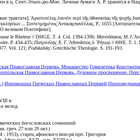
н в ц. Сент-Этьен-дю-Мон. Личные бумаги А. Р. хранятся в Нацио
ие трактата]; ̓Αριστοτέλης ἑαυτὸν περὶ τῆς ἀθανασίας τῆς ψυχῆς δ
κλησίων ... Συντετμημένος ̓Αντικαμπανέλλας. P., 1655
[Антипатела
2 [О великом Понтифике].
anase le Rheteur // DHGE. T. 4. Col. 1394-1396;
Μανούσακας
Μ
.
Ι
. ̓Α
stoire. P. 434-435;
Πατρινέλης
Χ
.
Γ
. ̓Αθανάσιος ὁ ῾Ρήτωρ // ΘΗΕ. T. 1.
977. Vol. 121;
Podskalsky
. Griechische Theologie. S. 191-193.
ская Православная Церковь. Монашество
Гомилетика
Константи
нопольская Православная Церковь. Духовное просвещение. Пер
.)
Иеромонахи Греческих Православных Церквей
Проповедники
III в.
ц и мелод
лемических богословских сочинений
. греч. 27 или 29 окт.)
 - 1953), старец афонского мон-ря прп. Григория
 Афон (кон. XVII - нач. XVIII в.)