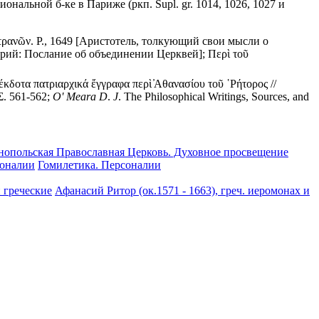
нальной б-ке в Париже (ркп. Supl. gr. 1014, 1026, 1027 и
ιατρανῶν. P., 1649 [Аристотель, толкующий свои мысли о
рий: Послание об объединении Церквей]; Περὶ τοῦ
νέκδοτα πατριαρχικά ἔγγραφα περὶ ̓Αθανασίου τοῦ ῾Ρήτορος //
 Σ. 561-562;
O'
Meara
D
.
J
. The Philosophical Writings, Sources, and
нопольская Православная Церковь. Духовное просвещение
соналии
Гомилетика. Персоналии
 греческие
Афанасий Ритор (ок.1571 - 1663), греч. иеромонах и