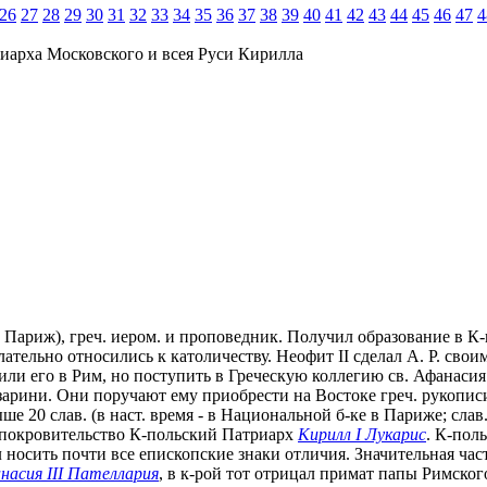
26
27
28
29
30
31
32
33
34
35
36
37
38
39
40
41
42
43
44
45
46
47
4
иарха Московского и всея Руси Кирилла
 Париж), греч. иером. и проповедник. Получил образование в 
лательно относились к католичеству. Неофит II сделал А. Р. сво
и его в Рим, но поступить в Греческую коллегию св. Афанасия он
зарини. Они поручают ему приобрести на Востоке греч. рукописи
е 20 слав. (в наст. время - в Национальной б-ке в Париже; слав.
л покровительство К-польский Патриарх
Кирилл I Лукарис
. К-пол
носить почти все епископские знаки отличия. Значительная част
насия III Пателлария
, в к-рой тот отрицал примат папы Римского