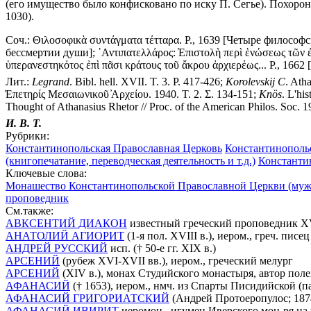
(его имущество было конфисковано по иску П. Сегье). Похороне
1030).
Соч.:
Θιλοσοφικὰ συντάγματα τέτταρα. P., 1639 [Четыре философск
бессмертии души]; ῾Αντιπατελλάρος: ̓Επιστολὴ περὶ ἑνώσεως τῶν ἐκ
ὑπερανεστηκότος ἐπὶ πᾶσι κράτους τοῦ ἄκρου ἀρχιερέως... P., 166
Лит.:
Legrand
. Bibl. hell. XVII. T. 3. P. 417-426;
Korolevskij
C
. Ath
̓Επετηρίς Μεσαιωνικοῦ ̓Αρχείου. 1940. T. 2. Σ. 134-151;
Kn
ö
s
. L'hi
Thought of Athanasius Rhetor // Proc. of the American Philos. Soc. 1
И. В. Т.
Рубрики:
Константинопольская Православная Церковь
Константинополь
(книгопечатание, переводческая деятельность и т.д.)
Константи
Ключевые слова:
Монашество Константинопольской Православной Церкви (муж
проповедник
См.также:
АВКСЕНТИЙ ДИАКОН
известный греческий проповедник XV
АНАТОЛИЙ АГИОРИТ
(1-я пол. XVIII в.), иером., греч. писе
АНДРЕЙ РУССКИЙ
исп. († 50-е гг. XIX в.)
АРСЕНИЙ
(рубеж XVI-XVII вв.), иером., греческий мелург
АРСЕНИЙ
(XIV в.), монах Студийского монастыря, автор по
АФАНАСИЙ
(† 1653), иером., нмч. из Спарты Писидийской (пам
АФАНАСИЙ ГРИГОРИАТСКИЙ
(Андрей Протоеропулос; 1874
АФАНАСИЙ ИВИРИТ
иеромон., игумен Иверского мон-ря на г.