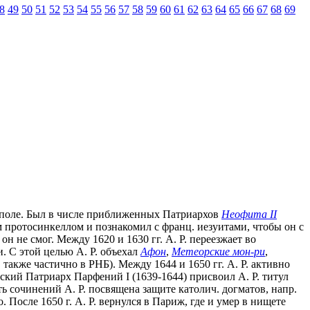
8
49
50
51
52
53
54
55
56
57
58
59
60
61
62
63
64
65
66
67
68
69
К-поле. Был в числе приближенных Патриархов
Неофита II
им протосинкеллом и познакомил с франц. иезуитами, чтобы он с
 не смог. Между 1620 и 1630 гг. А. Р. переезжает во
. С этой целью А. Р. объехал
Афон
,
Метеорcкие мон-ри
,
 также частично в РНБ). Между 1644 и 1650 гг. А. Р. активно
ьский Патриарх Парфений I (1639-1644) присвоил А. Р. титул
ь сочинений А. Р. посвящена защите католич. догматов, напр.
. После 1650 г. А. Р. вернулся в Париж, где и умер в нищете