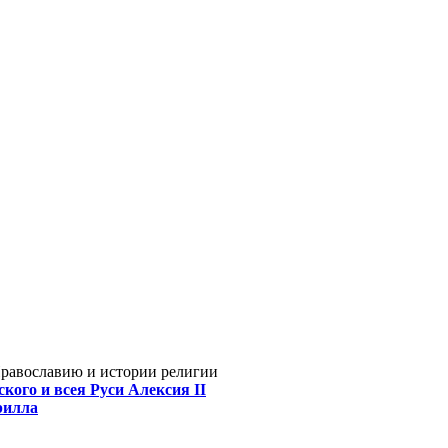
Православию и истории религии
кого и всея Руси Алексия II
рилла