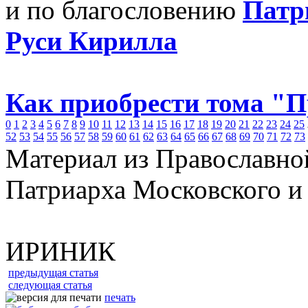
и по благословению
Патр
Руси Кирилла
Как приобрести тома "
0
1
2
3
4
5
6
7
8
9
10
11
12
13
14
15
16
17
18
19
20
21
22
23
24
25
52
53
54
55
56
57
58
59
60
61
62
63
64
65
66
67
68
69
70
71
72
73
Материал из Православно
Патриарха Московского и
ИРИНИК
предыдущая статья
следующая статья
печать