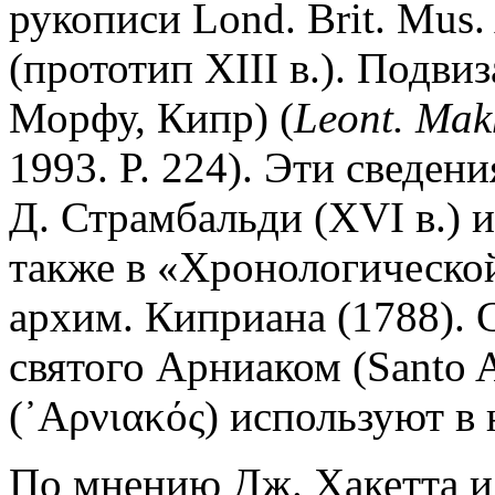
рукописи Lond. Brit. Mus.
(прототип XIII в.). Подвиз
Морфу, Кипр) (
Leont. Mak
1993. P. 224). Эти сведе
Д. Страмбальди (XVI в.) и 
также в «Хронологическо
архим. Киприана (1788). 
святого Арниаком (Santo 
(᾿Αρνιακός) используют в 
По мнению Дж. Хакетта и 