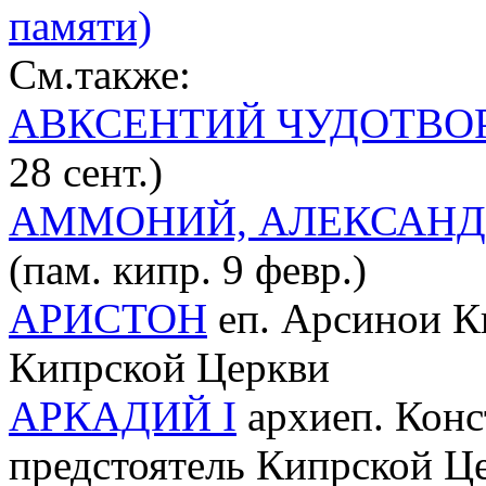
памяти)
См.также:
АВКСЕНТИЙ ЧУДОТВО
28 сент.)
АММОНИЙ, АЛЕКСАНДР
(пам. кипр. 9 февр.)
АРИСТОН
еп. Арсинои К
Кипрской Церкви
АРКАДИЙ I
архиеп. Конс
предстоятель Кипрской Цер