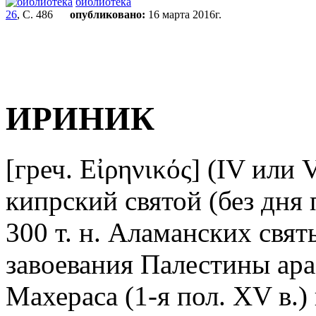
библиотека
26
, С. 486
опубликовано:
16 марта 2016г.
ИРИНИК
[греч. Εἰρηνικός] (IV или V
кипрский святой (без дня
300 т. н. Аламанских свя
завоевания Палестины ар
Махераса (1-я пол. XV в.)