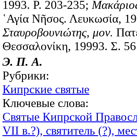
1993. P. 203-235;
Μακάριος
῾Αγία Νῆσος. Λευκωσία, 19
Σταυροβουνιώτης, μον.
Πατε
Θεσσαλονίκη, 19993. Σ. 56
Э. П. А.
Рубрики:
Кипрские святые
Ключевые слова:
Святые Кипрской Правос
VII в.?), святитель (?), м