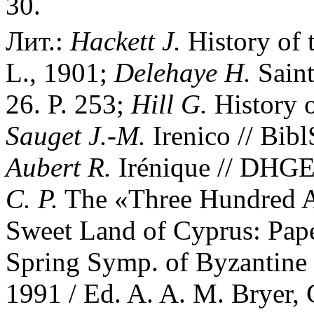
30.
Лит.:
Hackett J.
History of 
L., 1901;
Delehaye H.
Saint
26. P. 253;
Hill G.
History o
Sauget J.-M.
Irenico // Bibl
Aubert R.
Irénique // DHGE
C. P.
The «Three Hundred Al
Sweet Land of Cyprus: Pape
Spring Symp. of Byzantine
1991 / Ed. A. A. M. Bryer, 