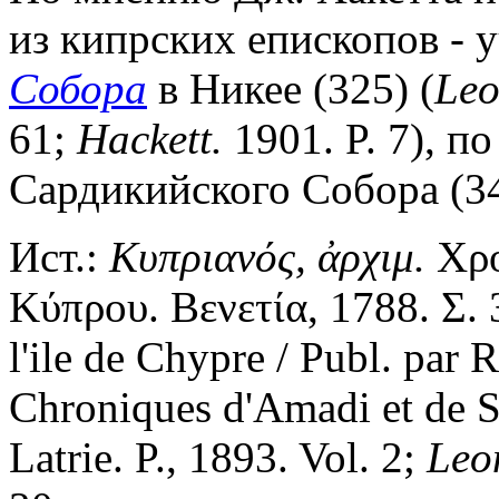
из кипрских епископов - 
Собора
в Никее (325) (
Leo
61;
Hackett.
1901. P. 7), п
Сардикийского Собора (34
Ист.:
Κυπριανός, ἀρχιμ.
Χρο
Κύπρου. Βενετία, 1788. Σ.
l'ile de Chypre / Publ. par R
Chroniques d'Amadi et de S
Latrie. P., 1893. Vol. 2;
Leo