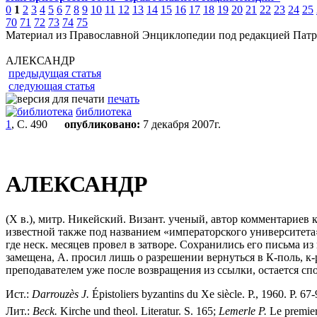
0
1
2
3
4
5
6
7
8
9
10
11
12
13
14
15
16
17
18
19
20
21
22
23
24
25
70
71
72
73
74
75
Материал из Православной Энциклопедии под редакцией Патр
АЛЕКСАНДР
предыдущая статья
следующая статья
печать
библиотека
1
, С. 490
опубликовано:
7 декабря 2007г.
АЛЕКСАНДР
(X в.), митр. Никейский. Визант. ученый, автор комментариев
известной также под названием «императорского университет
где неск. месяцев провел в затворе. Сохранились его письма и
замещена, А. просил лишь о разрешении вернуться в К-поль, к-
преподавателем уже после возвращения из ссылки, остается с
Ист.:
Darrouz
è
s J.
Épistoliers byzantins du Xe siècle. P., 1960. P. 67
Лит.:
Beck.
Kirche und theol. Literatur. S. 165;
Lemerle P.
Le premier