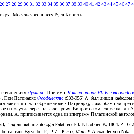
26
27
28
29
30
31
32
33
34
35
36
37
38
39
40
41
42
43
44
45
46
47
4
иарха Московского и всея Руси Кирилла
 к сочинениям
Лукиана
. При имп.
Константине VII Багрянородно
а». При Патриархе
Феофилакте
(933-956) А. был лишен кафедры 
з изгнания, в т. ч. и обращенные к Патриарху, с жалобами на пр
рое и получил через нек-рое время. Вопрос о том, совмещал ли 
порным. А. приписывается одна из эпиграмм Палатинской антоло
-98; Epigrammatum antologia Palatina / Ed. F. Dübner. P., 1864. P. 16, 
 humanisme Byzantin. P., 1971. P. 265;
Maas P.
Alexander von Nikaia 