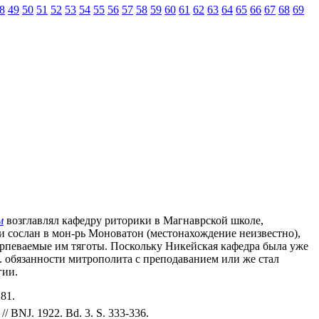
8
49
50
51
52
53
54
55
56
57
58
59
60
61
62
63
64
65
66
67
68
69
м
возглавлял кафедру риторики в Магнаврской школе,
и сослан в мон-рь Моноватон (местонахождение неизвестно),
етерпеваемые им тяготы. Поскольку Никейская кафедра была уже
А. обязанности митрополита с преподаванием или же стал
гии.
281.
// BNJ. 1922. Bd. 3. S. 333-336.