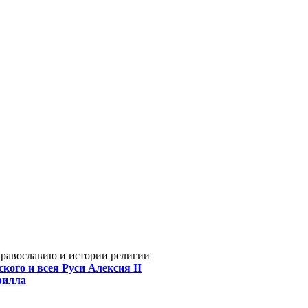
Православию и истории религии
кого и всея Руси Алексия II
рилла