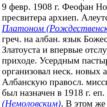
9 февр. 1908 г. Феофан Н
пресвитера архиеп. Алеу
Платоном (Рождественс
греч. на албан. язык Бож
Златоуста и впервые отсл
приходе. Усердным пасты
организовал неск. новых 
Албанскую правосл. мисс
был назначен в 1918 г. еп
(Немоловским)
. В этом ж