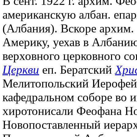
В сент. 1922 г. архим. Фе
американскую албан. епар
(Албания). Вскоре архим
Америку, уехав в Албани
верховного церковного со
Церкви
еп. Бератский
Хри
Мелитопольский Иерофей 2
кафедральном соборе во и
хиротонисали Феофана Но
Новопоставленный иерарх