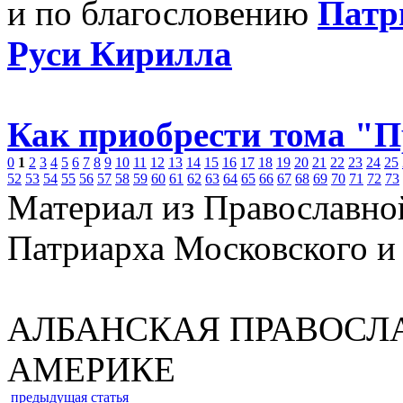
и по благословению
Патр
Руси Кирилла
Как приобрести тома "
0
1
2
3
4
5
6
7
8
9
10
11
12
13
14
15
16
17
18
19
20
21
22
23
24
25
52
53
54
55
56
57
58
59
60
61
62
63
64
65
66
67
68
69
70
71
72
73
Материал из Православно
Патриарха Московского и
АЛБАНСКАЯ ПРАВОСЛ
АМЕРИКЕ
предыдущая статья