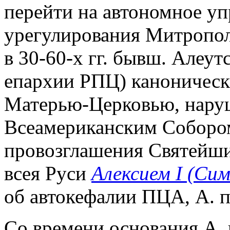
перейти на автономное уп
урегулирования Митропо
в 30-60-х гг. бывш. Алеу
епархии РПЦ) каноническ
Матерью-Церковью, наруш
Всеамериканским Собором
провозглашения Святейш
всея Руси
Алексием I (Си
об автокефалии ПЦА, А. п.
Со времени основания А. п