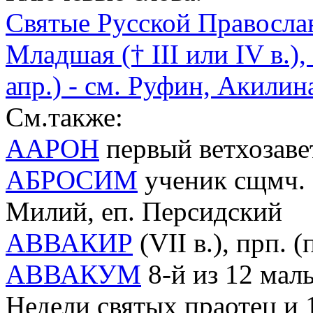
Святые Русской Правосла
Младшая († III или IV в.)
апр.) - см. Руфин, Акилин
См.также:
ААРОН
первый ветхозав
АБРОСИМ
ученик сщмч. М
Милий, еп. Персидский
АВВАКИР
(VII в.), прп. 
АВВАКУМ
8-й из 12 малы
Недели святых праотец и 