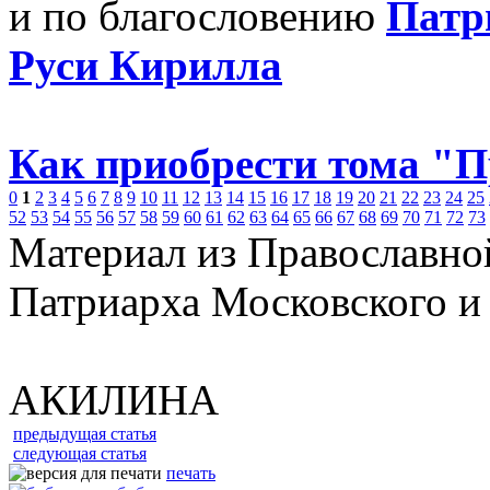
и по благословению
Патр
Руси Кирилла
Как приобрести тома "
0
1
2
3
4
5
6
7
8
9
10
11
12
13
14
15
16
17
18
19
20
21
22
23
24
25
52
53
54
55
56
57
58
59
60
61
62
63
64
65
66
67
68
69
70
71
72
73
Материал из Православно
Патриарха Московского и
АКИЛИНА
предыдущая статья
следующая статья
печать