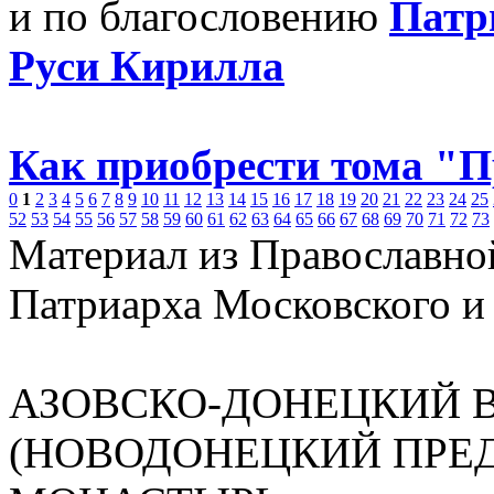
и по благословению
Патр
Руси Кирилла
Как приобрести тома "
0
1
2
3
4
5
6
7
8
9
10
11
12
13
14
15
16
17
18
19
20
21
22
23
24
25
52
53
54
55
56
57
58
59
60
61
62
63
64
65
66
67
68
69
70
71
72
73
Материал из Православно
Патриарха Московского и
АЗОВСКО-ДОНЕЦКИЙ 
(НОВОДОНЕЦКИЙ ПРЕ