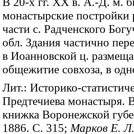
В 20-х гг. XX в. А.-Д. м. 
монастырские постройки 
части с. Радченского Бог
обл. Здания частично пер
в Иоанновской ц. размещае
общежитие совхоза, в одн
Лит.: Историко-статистич
Предтечиева монастыря. 
книжка Воронежской губе
1886. С. 315;
Марков Е. Л