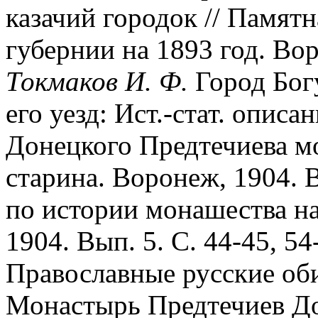
казачий городок // Памят
губернии на 1893 год. Вор
Токмаков И. Ф.
Город Бог
его уезд: Ист.-стат. описа
Донецкого Предтечиева м
старина. Воронеж, 1904. 
по истории монашества на
1904. Вып. 5. С. 44-45, 54
Православные русские оби
Монастырь Предтечиев До