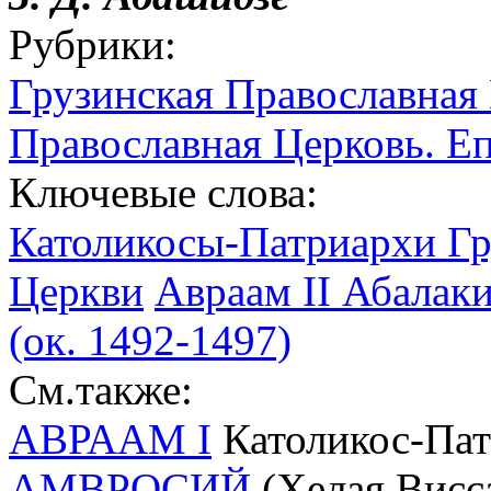
Рубрики:
Грузинская Православная
Православная Церковь. Е
Ключевые слова:
Католикосы-Патриархи Гр
Церкви
Авраам II Абалак
(ок. 1492-1497)
См.также:
АВРААМ I
Католикос-Пат
АМВРОСИЙ
(Хелая Висса