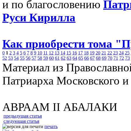
и по благословению
Патр
Руси Кирилла
Как приобрести тома "
0
1
2
3
4
5
6
7
8
9
10
11
12
13
14
15
16
17
18
19
20
21
22
23
24
25
52
53
54
55
56
57
58
59
60
61
62
63
64
65
66
67
68
69
70
71
72
73
Материал из Православно
Патриарха Московского и
АВРААМ II АБАЛАКИ
предыдущая статья
следующая статья
печать