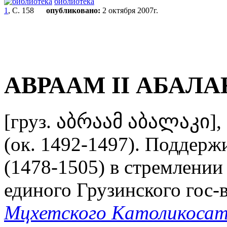
библиотека
1
, С. 158
опубликовано:
2 октября 2007г.
АВРААМ II АБАЛА
[груз. აბრაამ აბალაკი],
(ок. 1492-1497). Поддерж
(1478-1505) в стремлении
единого Грузинского гос-в
Мцхетского Католикоса