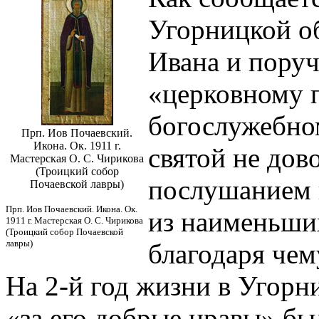
Угорницкой о
Ивана и поруч
«церковному п
богослужебно
Прп. Иов Почаевский.
Икона. Ок. 1911 г.
святой не дов
Мастерская О. С. Чирикова
(Троицкий собор
послушанием 
Почаевской лавры)
Прп. Иов Почаевский. Икона. Ок.
из наименьши
1911 г. Мастерская О. С. Чирикова
(Троицкий собор Почаевской
лавры)
благодаря че
На 2-й год жизни в Угорн
«за его добрые нравы» б