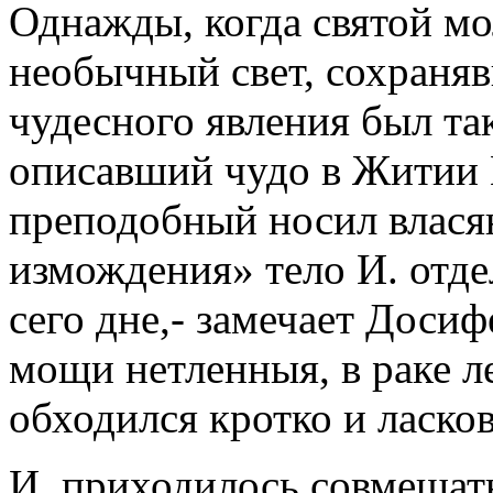
Однажды, когда святой мо
необычный свет, сохраняв
чудесного явления был та
описавший чудо в Житии 
преподобный носил власян
измождения» тело И. отдел
сего дне,- замечает Доси
мощи нетленныя, в раке л
обходился кротко и ласков
И. приходилось совмещать