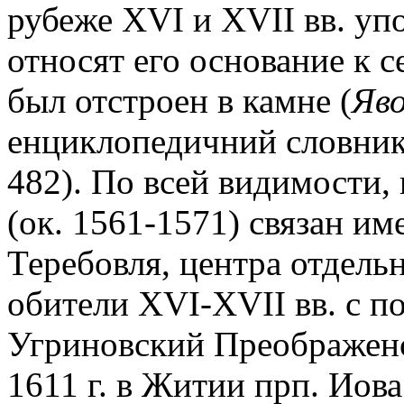
рубеже XVI и XVII вв. уп
относят его основание к се
был отстроен в камне (
Яво
енциклопедичний словник. 
482). По всей видимости,
(ок. 1561-1571) связан им
Теребовля, центра отдель
обители XVI-XVII вв. с п
Угриновский Преображенс
1611 г. в Житии прп. Иова