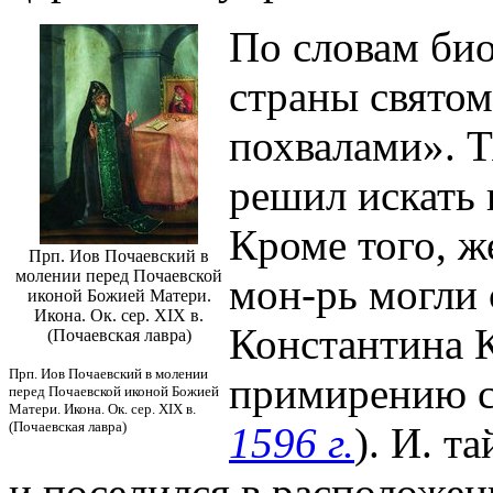
По словам био
страны святом
похвалами». Т
решил искать 
Кроме того, 
Прп. Иов Почаевский в
молении перед Почаевской
мон-рь могли 
иконой Божией Матери.
Икона. Ок. сер. XIX в.
Константина 
(Почаевская лавра)
Прп. Иов Почаевский в молении
примирению с
перед Почаевской иконой Божией
Матери. Икона. Ок. сер. XIX в.
(Почаевская лавра)
1596 г.
). И. т
и поселился в расположе