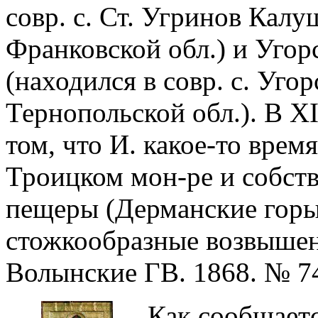
совр. с. Ст. Угринов Калу
Франковской обл.) и Уго
(находился в совр. с. Уго
Тернопольской обл.). В X
том, что И. какое-то врем
Троицком мон-ре и собст
пещеры (Дерманские горы
стожкообразные возвышен
Волынские ГВ. 1868. № 74
Как сообщаетс