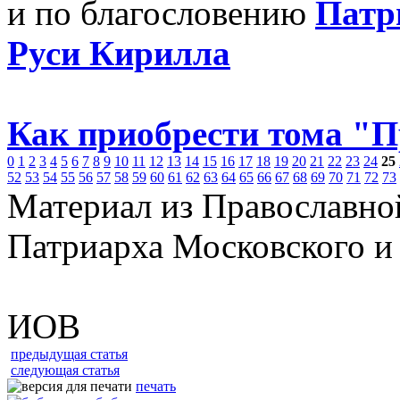
и по благословению
Патр
Руси Кирилла
Как приобрести тома "
0
1
2
3
4
5
6
7
8
9
10
11
12
13
14
15
16
17
18
19
20
21
22
23
24
25
52
53
54
55
56
57
58
59
60
61
62
63
64
65
66
67
68
69
70
71
72
73
Материал из Православно
Патриарха Московского и
ИОВ
предыдущая статья
следующая статья
печать