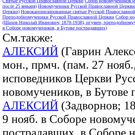
Святые Русской Православной Церкви
Собор новомучеников и
после 25 января)
Новомученики Русской Православной Церкви 
Церкви)
Новоканонизированные святые Русской Православной
Преподобномученики Русской Православной Церкви
Собор но
(Шахов Николай Иванович; 1870-1938), игумен, преподобномуч
в Соборе новомучеников, в Бутове пострадавших)
См.также:
АЛЕКСИЙ
(Гаврин Алексе
мон., прмч. (пам. 27 нояб
исповедников Церкви Рус
новомучеников, в Бутове
АЛЕКСИЙ
(Задворнов; 18
9 нояб. в Соборе новомуч
пострадавших, в Соборе 