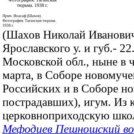
тюрьма. 1938 г.
Прмч. Иоасаф (Шахов).
Фотография. Таганская тюрьма.
1938 г.
(Шахов Николай Иванович;
Ярославского у. и губ.- 2
Московской обл., ныне в ч
марта, в Соборе новомуче
Российских и в Соборе но
пострадавших), игум. Из 
церковноприходскую школу
Мефодиев Пешношский во