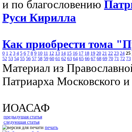
и по благословению
Патр
Руси Кирилла
Как приобрести тома "
0
1
2
3
4
5
6
7
8
9
10
11
12
13
14
15
16
17
18
19
20
21
22
23
24
25
52
53
54
55
56
57
58
59
60
61
62
63
64
65
66
67
68
69
70
71
72
73
Материал из Православно
Патриарха Московского и
ИОАСАФ
предыдущая статья
следующая статья
печать