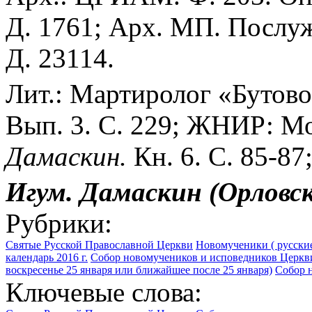
Д. 1761; Арх. МП. Послу
Д. 23114.
Лит.: Мартиролог «Бутово
Вып. 3. С. 229; ЖНИР: Мос
Дамаскин.
Кн. 6. С. 85-87
Игум. Дамаскин (Орловс
Рубрики:
Святые Русской Православной Церкви
Новомученики ( русские
календарь 2016 г.
Собор новомучеников и исповедников Церкви
воскресенье 25 января или ближайшее после 25 января)
Собор н
Ключевые слова: