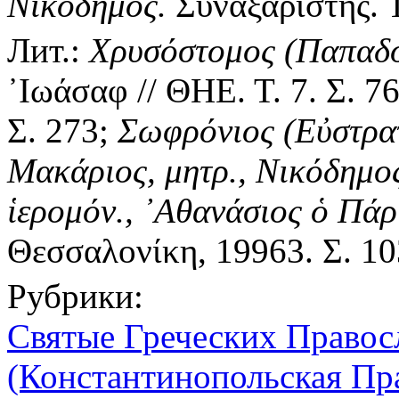
Νικόδημος.
Συναξαριστής. Τ
Лит.:
Χρυσόστομος (Παπαδό
᾿Ιωάσαφ //
ΘΗΕ. Τ. 7. Σ. 7
Σ.
273;
Σωφρόνιος (Εὐστρατ
Μακάριος, μητρ., Νικόδημος
ἱερομόν., ᾿Αθανάσιος ὁ Πάρ
Θεσσαλονίκη, 19963. Σ. 10
Рубрики:
Святые Греческих Правос
(Константинопольская Пр