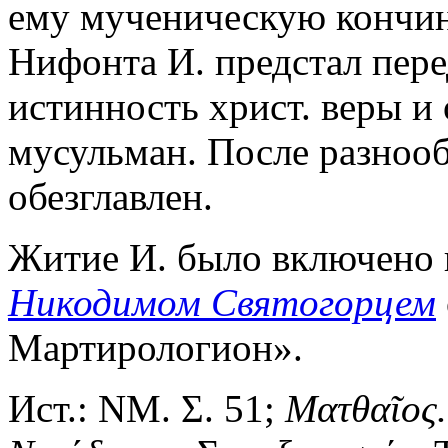
ему мученическую кончин
Нифонта И. предстал пере
истинность христ. веры и
мусульман. После разноо
обезглавлен.
Житие И. было включено 
Никодимом Святогорцем
Мартирологион».
Ист.: ΝΜ. Σ.
51;
Ματθαῖος.