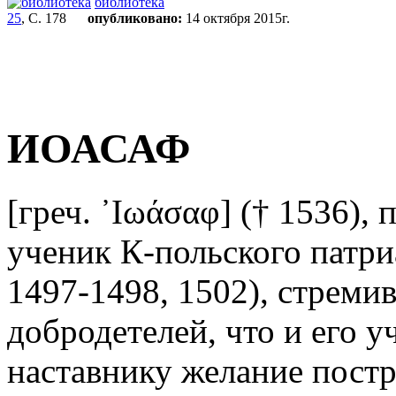
библиотека
25
, С. 178
опубликовано:
14 октября 2015г.
ИОАСАФ
[греч. ᾿Ιωάσαφ] († 1536), п
ученик К-польского патр
1497-1498, 1502), стреми
добродетелей, что и его у
наставнику желание постр