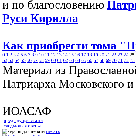
и по благословению
Патр
Руси Кирилла
Как приобрести тома "
0
1
2
3
4
5
6
7
8
9
10
11
12
13
14
15
16
17
18
19
20
21
22
23
24
25
52
53
54
55
56
57
58
59
60
61
62
63
64
65
66
67
68
69
70
71
72
73
Материал из Православно
Патриарха Московского и
ИОАСАФ
предыдущая статья
следующая статья
печать