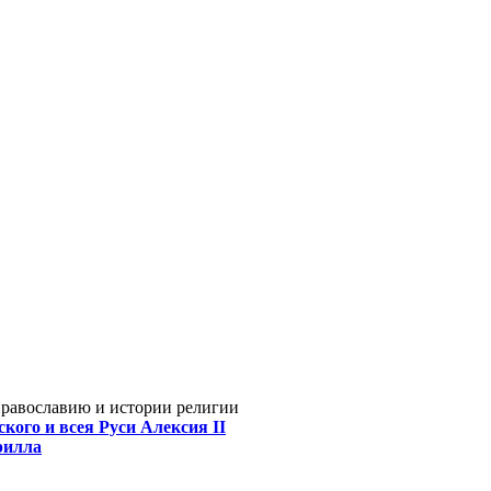
Православию и истории религии
кого и всея Руси Алексия II
рилла