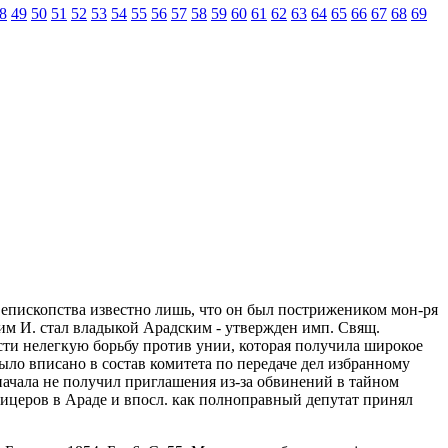
8
49
50
51
52
53
54
55
56
57
58
59
60
61
62
63
64
65
66
67
68
69
о епископства известно лишь, что он был пострижеником мон-ря
м И. стал владыкой Арадским - утвержден имп. Свящ.
сти нелегкую борьбу против унии, которая получила широкое
было вписано в состав комитета по передаче дел избранному
начала не получил приглашения из-за обвинений в тайном
фицеров в Араде и впосл. как полноправный депутат принял