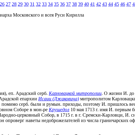
26
27
28
29
30
31
32
33
34
35
36
37
38
39
40
41
42
43
44
45
46
47
4
иарха Московского и всея Руси Кирилла
ия), еп. Арадский серб.
Карловацкой митрополии
. О жизни И. д
й Арадской епархии
Исаии (Джаковича)
митрополитом Карловацки
и помимо серб. были и румын. приходы, поэтому И. пришлось ве
ковном Соборе в мон-ре
Крушедол
10 мая 1713 г. имя И. первым 
ародно-церковный Собор, в 1715 г. в г. Сремски-Карловци, И. с
. он опроверг наветы недоброжелателей из числа граничарских о