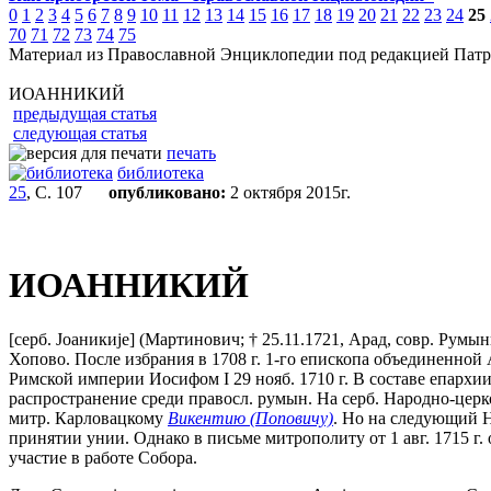
0
1
2
3
4
5
6
7
8
9
10
11
12
13
14
15
16
17
18
19
20
21
22
23
24
25
70
71
72
73
74
75
Материал из Православной Энциклопедии под редакцией Патр
ИОАННИКИЙ
предыдущая статья
следующая статья
печать
библиотека
25
, С. 107
опубликовано:
2 октября 2015г.
ИОАННИКИЙ
[серб. Jоаникиjе] (Мартинович; † 25.11.1721, Арад, совр. Румын
Хопово. После избрания в 1708 г. 1-го епископа объединенно
Римской империи Иосифом I 29 нояб. 1710 г. В составе епархи
распространение среди правосл. румын. На серб. Народно-цер
митр. Карловацкому
Викентию (Поповичу)
. Но на следующий Н
принятии унии. Однако в письме митрополиту от 1 авг. 1715 г
участие в работе Собора.