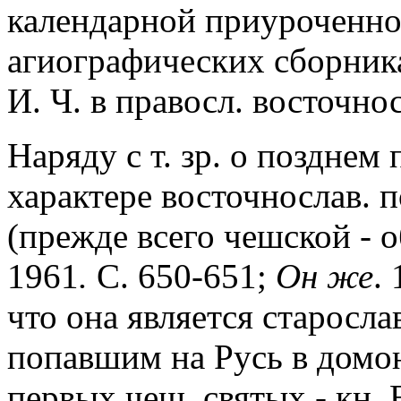
календарной приуроченно
агиографических сборник
И. Ч. в правосл. восточно
Наряду с т. зр. о поздне
характере восточнослав. п
(прежде всего чешской - 
1961
.
С. 650-651;
Он же
.
что она является старосла
попавшим на Русь в домо
первых чеш. святых - кн. 