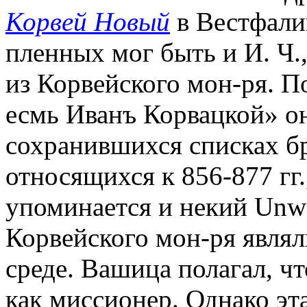
Корвей Новый
в Вестфалии
пленных мог быть и И. Ч.,
из Корвейского мон-ря. П
есмь Иванъ Корвацкой» он
сохранившихся списках бр
относящихся к 856-877 гг.
упоминается и некий Unw
Корвейского мон-ря являл
среде. Вашица полагал, ч
как миссионер. Однако эт