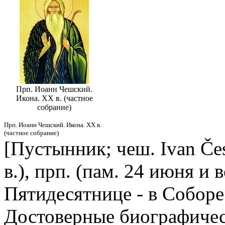
Прп. Иоанн Чешский.
Икона. XX в. (частное
собрание)
Прп. Иоанн Чешский. Икона. XX в.
(частное собрание)
[Пустынник;
чеш. Ivan Če
в.),
прп. (пам. 24 июня и 
Пятидесятнице - в Соборе
Достоверные биографическ