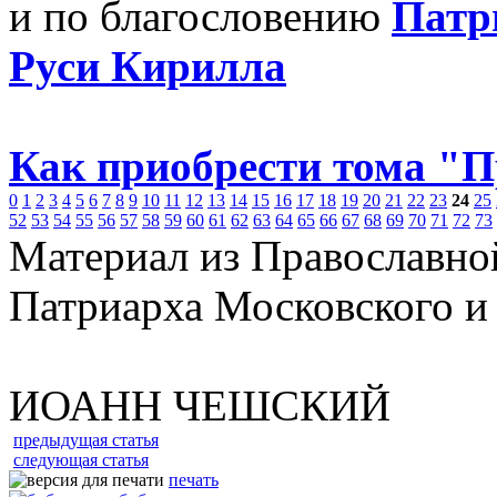
и по благословению
Патр
Руси Кирилла
Как приобрести тома "
0
1
2
3
4
5
6
7
8
9
10
11
12
13
14
15
16
17
18
19
20
21
22
23
24
25
52
53
54
55
56
57
58
59
60
61
62
63
64
65
66
67
68
69
70
71
72
73
Материал из Православно
Патриарха Московского и
ИОАНН ЧЕШСКИЙ
предыдущая статья
следующая статья
печать