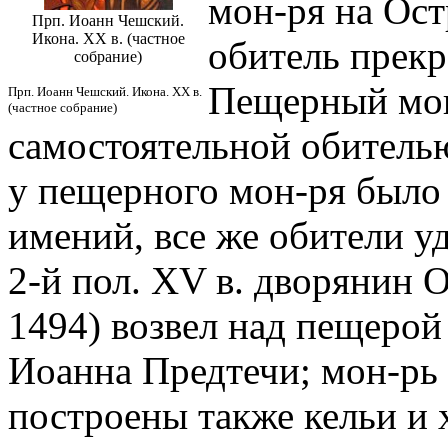
мон-ря на Ос
Прп. Иоанн Чешский.
Икона. XX в. (частное
обитель прекр
собрание)
Пещерный мон
Прп. Иоанн Чешский. Икона. XX в.
(частное собрание)
самостоятельной обителью
у пещерного мон-ря было
имений, все же обители у
2-й пол. XV в. дворянин 
1494) возвел над пещерой 
Иоанна Предтечи; мон-рь 
построены также кельи и