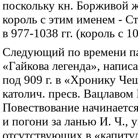
поскольку кн. Борживой жил
король с этим именем - С
в 977-1038 гг. (король с 10
Следующий по времени па
«Гайкова легенда», напис
под 909 г. в «Хронику Че
католич. пресв. Вацлавом 
Повествование начинается
и погони за ланью И. Ч., 
отсутствующих в «капитул