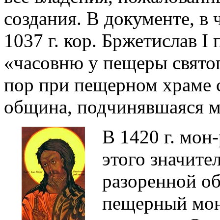
создания. В документе, в 
1037 г. кор. Бржетислав 
«часовню у пещеры святог
пор при пещерном храме 
община, подчинявшаяся м
В 1420 г. мон
этого значите
разоренной об
пещерный мон-