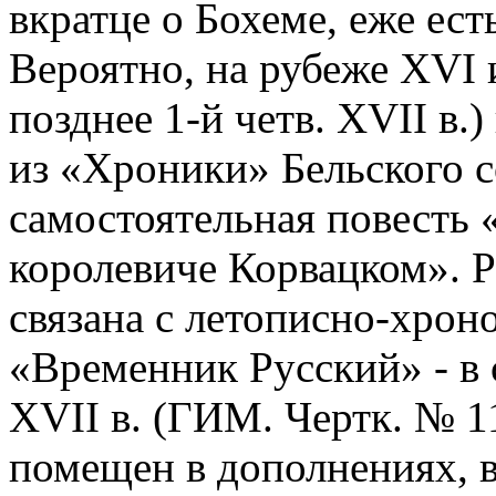
вкратце о Бохеме, еже ест
Вероятно, на рубеже XVI и
позднее 1-й четв. XVII в.
из «Хроники» Бельского с
самостоятельная повесть
королевиче Корвацком». Р
связана с летописно-хро
«Временник Русский» - в с
XVII в. (ГИМ. Чертк. № 115
помещен в дополнениях, 