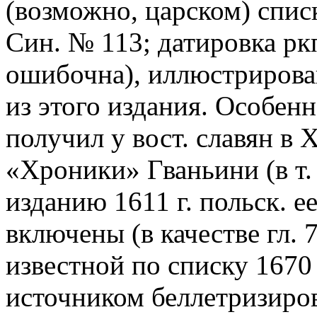
(возможно, царском) списк
Син. № 113; датировка ркп.
ошибочна), иллюстриров
из этого издания. Особен
получил у вост. славян в 
«Хроники» Гваньини (в т. 
изданию 1611 г. польск. е
включены (в качестве гл. 
известной по списку 1670
источником беллетризиро