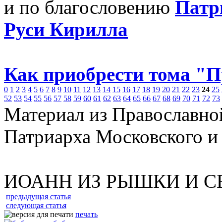
и по благословению
Патр
Руси Кирилла
Как приобрести тома "
0
1
2
3
4
5
6
7
8
9
10
11
12
13
14
15
16
17
18
19
20
21
22
23
24
25
52
53
54
55
56
57
58
59
60
61
62
63
64
65
66
67
68
69
70
71
72
73
Материал из Православно
Патриарха Московского и
ИОАНН ИЗ РЫШКИ И С
предыдущая статья
следующая статья
печать