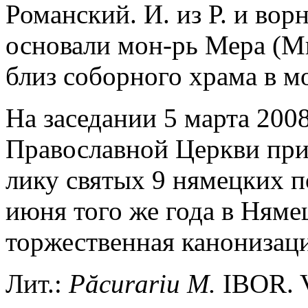
Романский. И. из Р. и во
основали мон-рь Мера (Ми
близ соборного храма в м
На заседании 5 марта 200
Православной Церкви при
лику святых 9 нямецких под
июня того же года в Няме
торжественная канонизаци
Лит.:
Păcurariu
M
.
IBOR. Vo