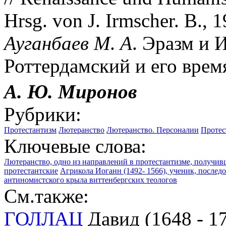
Hrsg. von J. Irmscher. B., 
Ауганбаев
М
.
А
. Эразм и 
Роттердамский и его время
А. Ю. Миронов
Рубрики:
Протестантизм
Лютеранство
Лютеранство. Персоналии
Протес
Ключевые слова:
Лютеранство, одно из направлений в протестантизме, получи
протестантские
Агрикола Иоганн (1492- 1566), ученик, последо
антиномистского крыла виттенбергских теологов
См.также:
ГОЛЛАЦ
Давид (1648 - 17