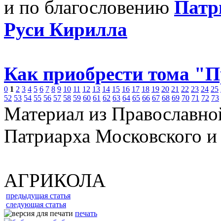
и по благословению
Патр
Руси Кирилла
Как приобрести тома "
0
1
2
3
4
5
6
7
8
9
10
11
12
13
14
15
16
17
18
19
20
21
22
23
24
25
52
53
54
55
56
57
58
59
60
61
62
63
64
65
66
67
68
69
70
71
72
73
Материал из Православно
Патриарха Московского и
АГРИКОЛА
предыдущая статья
следующая статья
печать