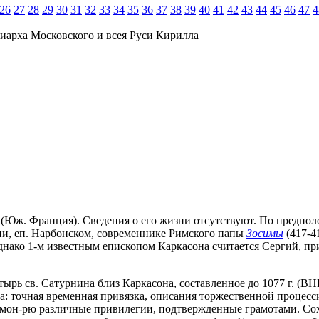
26
27
28
29
30
31
32
33
34
35
36
37
38
39
40
41
42
43
44
45
46
47
4
иарха Московского и всея Руси Кирилла
аркасон (Юж. Франция). Сведения о его жизни отсутствуют. По предп
арии, еп. Нарбонском, современнике Римского папы
Зосимы
(417-41
ако 1-м известным епископом Каркасона считается Сергий, прин
тырь св. Сатурнина близ Каркасона, составленное до 1077 г. (BH
а: точная временная привязка, описания торжественной процесс
и мон-рю различные привилегии, подтвержденные грамотами. Со