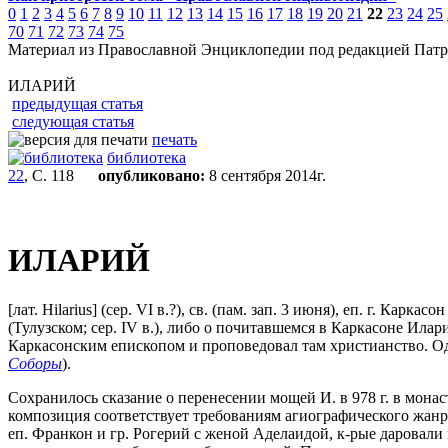
0
1
2
3
4
5
6
7
8
9
10
11
12
13
14
15
16
17
18
19
20
21
22
23
24
25
70
71
72
73
74
75
Материал из Православной Энциклопедии под редакцией Патр
ИЛАРИЙ
предыдущая статья
следующая статья
печать
библиотека
22
, С. 118
опубликовано:
8 сентября 2014г.
ИЛАРИЙ
[лат. Hilarius] (сер. VI в.?), св. (пам. зап. 3 июня), еп. г. К
(Тулузском; сер. IV в.), либо о почитавшемся в Каркасоне Ил
Каркасонским епископом и проповедовал там христианство. Одн
Соборы
).
Сохранилось сказание о перенесении мощей И. в 978 г. в монас
композиция соответствует требованиям агиографического жанр
еп. Франкон и гр. Рогерий с женой Аделаидой, к-рые даровал