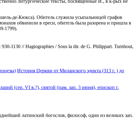
твенно литургические тексты, посвященные И., в к-рых не
ишель-де-Кюкса). Обитель служила усыпальницей графов
 монахов обвинили в ереси, обитель была разорена и пришла в
9-1799).
930-1130 // Hagiographies / Sous la dir. de G. Philippart. Turnhout,
диоцезы)
История Церкви от Миланского эдикта (313 г. ) до
ларий (сер. VI в.?), святой (пам. зап. 3 июня), епископ г.
, виднейший латинский богослов, философ, один из великих зап.