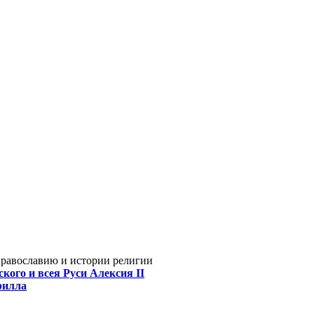
Православию и истории религии
кого и всея Руси Алексия II
рилла