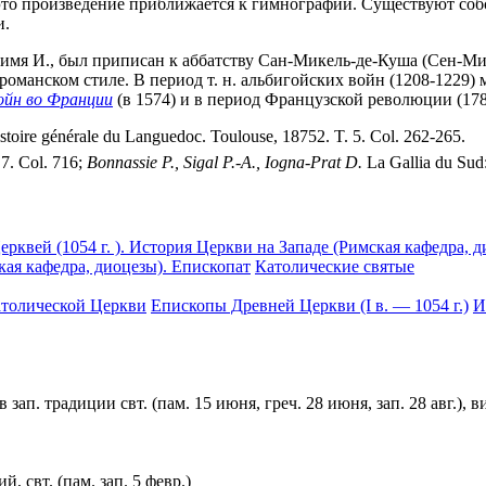
это произведение приближается к гимнографии. Существуют собс
и.
имя И., был приписан к аббатству Сан-Микель-де-Куша (Сен-М
 романском стиле. В период т. н. альбигойских войн (1208-1229)
ойн во Франции
(в 1574) и в период Французской революции (178
toire générale du Languedoc. Toulouse, 18752. T. 5. Col. 262-265.
. 7. Col. 716;
Bonnassie P., Sigal P.-A., Iogna-Prat D.
La Gallia du Sud: 
ерквей (1054 г. ). История Церкви на Западе (Римская кафедра, 
ская кафедра, диоцезы). Епископат
Католические святые
толической Церкви
Епископы Древней Церкви (I в. — 1054 г.)
И
в зап. традиции свт. (пам. 15 июня, греч. 28 июня, зап. 28 авг.)
, свт. (пам. зап. 5 февр.)