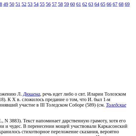
8
49
50
51
52
53
54
55
56
57
58
59
60
61
62
63
64
65
66
67
68
69
оложению Л.
Дюшена
, речь идет либо о свт. Иларии Толозском
8). К X в. сложилось предание о том, что И. был 1-м
явший участие в III Толедском Соборе (589) (см.
Толедские
L, N 3883). Текст напоминает дарственную грамоту, хотя его
ии и чудес. В перенесении мощей участвовали Каркасонский
хранилось стихотворное переложение сказания, вероятно