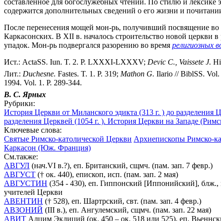
составленное для богослужебных чтений. По стилю и лексике 
содержится дополнительных сведений о его жизни и почитани
После перенесения мощей мон-рь, получивший посвящение во 
Каркасонских. В XII в. началось строительство новой церкви в
упадок. Мон-рь подвергался разорению во время
религиозных в
Ист.: ActaSS. Iun. T. 2. P. LXXXI-LXXXV;
Devic C., Vaissete J.
His
Лит.:
Duchesne.
Fastes. T. 1. P. 319;
Mathon G.
Ilario // BiblSS. Vol
1994. Vol. 1. P. 289-344.
В. С. Ярных
Рубрики:
История Церкви от Миланского эдикта (313 г. ) до разделения Ц
разделения Церквей (1054 г. ). История Церкви на Западе (Рим
Ключевые слова:
Святые Римско-католической Церкви
Архиепископы Римско-ка
Каркасон (Юж. Франция)
См.также:
АВГУЛ
(нач.VI в.?), еп. Британский, сщмч. (пам. зап. 7 февр.)
АВГУСТ
(† ок. 440), епископ, исп. (пам. зап. 2 мая)
АВГУСТИН
(354 - 430), еп. Гиппонский [Иппонийский], блж., 
учителей Церкви
АВЕНТИН
(† 528), еп. Шартрский, свт. (пам. зап. 4 февр.)
АВЗОНИЙ
(III в.), еп. Ангулемский, сщмч. (пам. зап. 22 мая)
АВИТ
Алцим Экдиций (ок. 450 – ок. 518 или 525), еп. Вьеннский