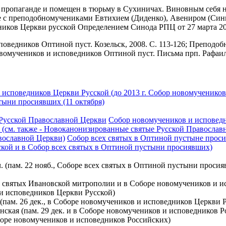
й пропаганде и помещен в тюрьму в Сухиничах. Виновным себя н
сте с преподобномучениками Евтихием (Диденко), Авениром (С
иков Церкви русской Определением Синода РПЦ от 27 марта 20
поведников Оптиной пуст. Козельск, 2008. С. 113-126; Препод
овомучеников и исповедников Оптиной пуст. Письма прп. Рафаила
исповедников Церкви Русской (до 2013 г. Собор новомучеников 
тыни просиявших (11 октября)
Русской Православной Церкви
Собор новомучеников и исповедн
(см. также - Новоканонизированные святые Русской Православ
вославной Церкви)
Собор всех святых в Оптиной пустыне прос
ской и в Собор всех святых в Оптиной пустыни просиявших)
. (пам. 22 нояб., Соборе всех святых в Оптиной пустыни прос
оре святых Ивановской митрополии и в Соборе новомучеников и 
в и исповедников Церкви Русской)
(пам. 26 дек., в Соборе новомучеников и исповедников Церкви Р
нская (пам. 29 дек. и в Соборе новомучеников и исповедников Р
оборе новомучеников и исповедников Российских)