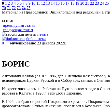
0
1
2
3
4
5
6
7
8
9
10
11
12
13
14
15
16
17
18
19
20
21
22
23
24
25
70
71
72
73
74
75
Материал из Православной Энциклопедии под редакцией Патр
БОРИС
предыдущая статья
следующая статья
печать
библиотека
0
опубликовано:
23 декабря 2022г.
БОРИС
Антонович Козлов (23. 07. 1886, дер. Слепцово Козельского у.
исповедников Церкви Русской и в Собор всех святых в Оптин
Из крестьянской семьи. Работал на Путиловском заводе в Санк
работал в Калуге, в 1920 г. вернулся в деревню.
В 1926 г. избран старостой Покровского храма в с. Покровско
дровозаготовкам. Отбыв наказание, поселился в Козельске. Р