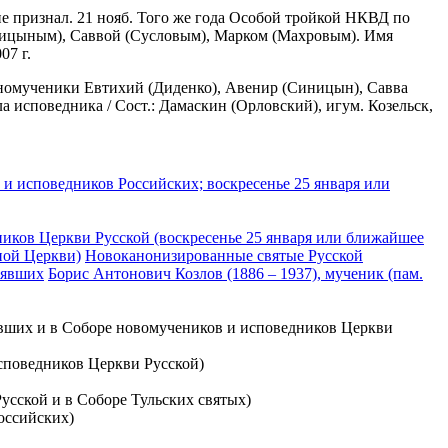
е признал. 21 нояб. Того же года Особой тройкой НКВД по
иницыным), Саввой (Сусловым), Марком (Махровым). Имя
07 г.
обномученики Евтихий (Диденко), Авенир (Синицын), Савва
 исповедника / Сост.: Дамаскин (Орловский), игум. Козельск,
и исповедников Российских; воскресенье 25 января или
иков Церкви Русской (воскресенье 25 января или ближайшее
ной Церкви)
Новоканонизированные святые Русской
иявших
Борис Антонович Козлов (1886 – 1937), мученик (пам.
иявших и в Соборе новомучеников и исповедников Церкви
исповедников Церкви Русской)
усской и в Соборе Тульских святых)
оссийских)