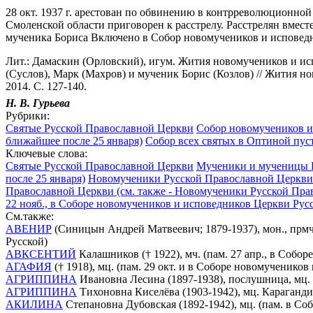
28 окт. 1937 г. арестован по обвинению в контрреволюционно
Смоленской области приговорен к расстрелу. Расстрелян вме
мученика Бориса Включено в Собор новомучеников и исповедн
Лит.: Дамаскин (Орловский), игум. Жития новомучеников и ис
(Суслов), Марк (Махров) и мученик Борис (Козлов) // Жития н
2014. С. 127-140.
Н. В. Гурьева
Рубрики:
Святые Русской Православной Церкви
Собор новомучеников и 
ближайшее после 25 января)
Собор всех святых в Оптиной пус
Ключевые слова:
Святые Русской Православной Церкви
Мученики и мученицы 
после 25 января)
Новомученики Русской Православной Церкви 
Православной Церкви (см. также - Новомученики Русской Пра
22 нояб., в Соборе новомучеников и исповедников Церкви Рус
См.также:
АВЕНИР
(Синицын Андрей Матвеевич; 1879-1937), мон., прмч
Русской)
АВКСЕНТИЙ
Калашников († 1922), мч. (пам. 27 апр., в Соб
АГАФИЯ
(† 1918), мц. (пам. 29 окт. и в Соборе новомученико
АГРИППИНА
Ивановна Лесина (1897-1938), послушница, мц. 
АГРИППИНА
Тихоновна Киселёва (1903-1942), мц. Караганди
АКИЛИНА
Степановна Дубовская (1892-1942), мц. (пам. в С