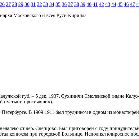
26
27
28
29
30
31
32
33
34
35
36
37
38
39
40
41
42
43
44
45
46
47
4
иарха Московского и всея Руси Кирилла
 Калужской губ. – 5 дек. 1937, Сухиничи Смоленской (ныне Калуж
ой пустыни просиявших).
т-Петербурге. В 1909-1911 был трудником в одном из монастыре
м недалеко от дер. Слепцово. Был приговорен с году принудител
аботал конюхом при городской Больнице. Исполнял клиросное по