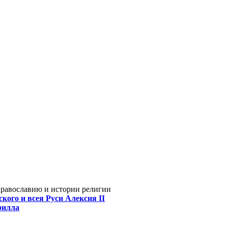
Православию и истории религии
кого и всея Руси Алексия II
рилла