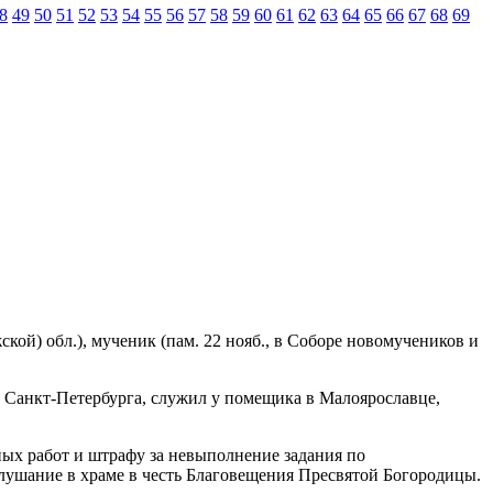
8
49
50
51
52
53
54
55
56
57
58
59
60
61
62
63
64
65
66
67
68
69
ской) обл.), мученик (пам. 22 нояб., в Соборе новомучеников и
й Санкт-Петербурга, служил у помещика в Малоярославце,
ьных работ и штрафу за невыполнение задания по
слушание в храме в честь Благовещения Пресвятой Богородицы.