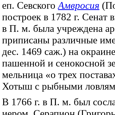
еп. Севского
Амвросия
(По
построек в 1782 г. Сенат в
в П. м. была учреждена а
приписаны различные имени
дес. 1469 саж.) на окраин
пашенной и сенокосной зе
мельница «о трех поставах
Хотыш с рыбными ловлям
В 1766 г. в П. м. был сос
иером. Серапион (Григорь