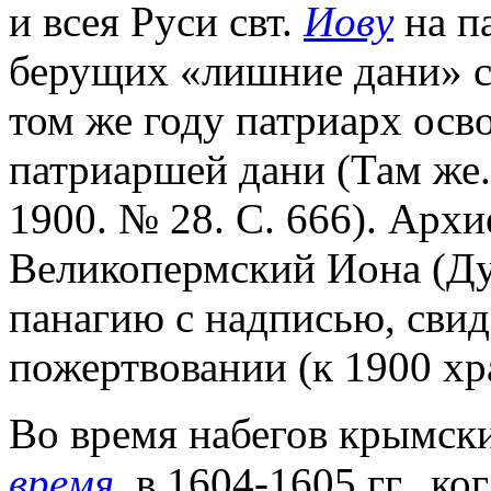
и всея Руси свт.
Иову
на п
берущих «лишние дани» с 
том же году патриарх осв
патриаршей дани (Там же.
1900. № 28. С. 666). Арх
Великопермский Иона (Ду
панагию с надписью, свид
пожертвовании (к 1900 хр
Во время набегов крымских
время
, в 1604-1605 гг., к