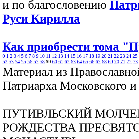
и по благословению
Патр
Руси Кирилла
Как приобрести тома "
0
1
2
3
4
5
6
7
8
9
10
11
12
13
14
15
16
17
18
19
20
21
22
23
24
25
52
53
54
55
56
57
58
59
60
61
62
63
64
65
66
67
68
69
70
71
72
73
Материал из Православно
Патриарха Московского и
ПУТИВЛЬСКИЙ МОЛЧЕ
РОЖДЕСТВА ПРЕСВЯТ