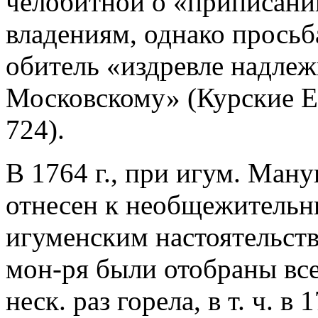
челобитной о «приписани
владениям, однако просьба
обитель «издревле надлеж
Московскому» (Курские ЕВ
724).
В 1764 г., при игум. Ману
отнесен к необщежительны
игуменским настоятельст
мон-ря были отобраны все
неск. раз горела, в т. ч. в