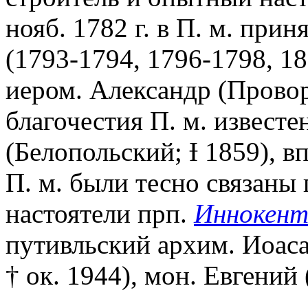
нояб. 1782 г. в П. м. прин
(1793-1794, 1796-1798, 1
иером. Александр (Прово
благочестия П. м. извест
(Белопольский; Ɨ 1859), в
П. м. были тесно связаны
настоятели прп.
Иннокент
путивльский архим. Иоас
† ок. 1944), мон. Евгений 