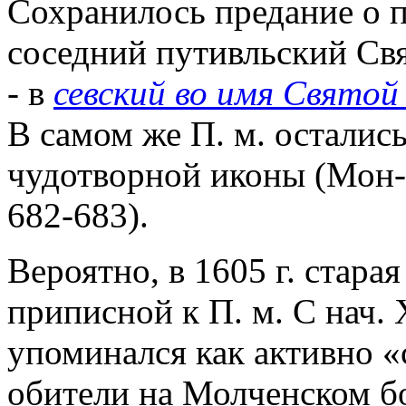
Сохранилось предание о 
соседний путивльский Свя
- в
севский во имя Свято
В самом же П. м. осталис
чудотворной иконы (Мон-р
682-683).
Вероятно, в 1605 г. стара
приписной к П. м. С нач. 
упоминался как активно «
обители на Молченском б