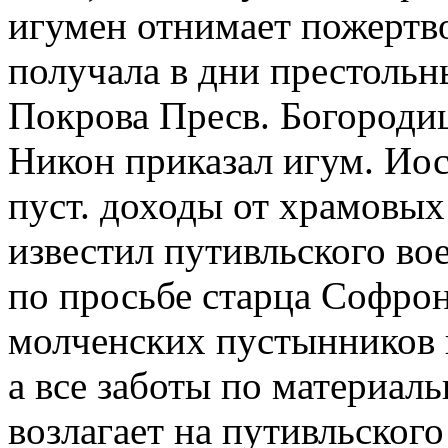
игумен отнимает пожертво
получала в дни престольн
Покрова Пресв. Богородиц
Никон приказал игум. Ио
пуст. доходы от храмовых 
известил путивльского вое
по просьбе старца Софрон
молченских пустынников 
а все заботы по материал
возлагает на путивльског