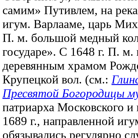
самим» Путивлем, на реках
игум. Варлааме, царь Ми
П. м. большой медный кол
государе». С 1648 г. П. м
деревянным храмом Рожде
Крупецкой вол. (см.:
Глин
Пресвятой Богородицы м
патриарха Московского и 
1689 г., направленной иг
обязывались регулярно сл