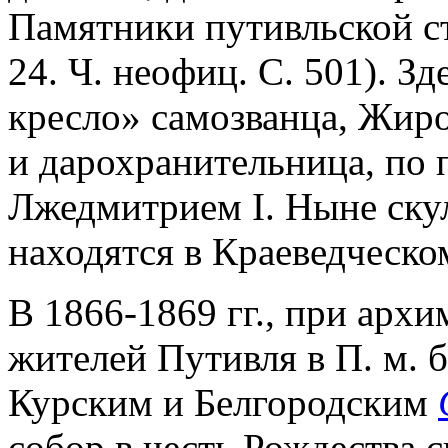
Памятники путивльской ст
24. Ч. неофиц. С. 501). З
кресло» самозванца, Жир
и дарохранительница, по
Лжедмитрием I. Ныне ску
находятся в Краеведческо
В 1866-1869 гг., при архи
жителей Путивля в П. м. б
Курским и Белгородским
собор в честь Рождества 