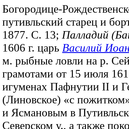
Богородице-Рождественск
путивльский старец и бор
1877. С. 13;
Палладий (Ба
1606 г. царь
Василий Иоа
м. рыбные ловли на р. С
грамотами от 15 июля 1615 
игуменах Пафнутии II и Ге
(Линовское) «с пожитком
и Ясмановым в Путивльско
Северском у., а также по