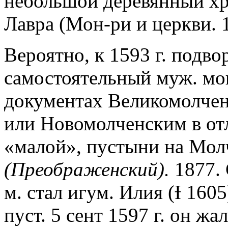
небольшой деревянный хр
Лавра (Мон-ри и церкви. 1
Вероятно, к 1593 г. подво
самостоятельный муж. мо
документах Великомолче
или Новомолченским в отл
«малой», пустыни на Молч
(Преображенский).
1877. 
м. стал игум. Илия (Ɨ 16
пуст. 5 сент 1597 г. он ж