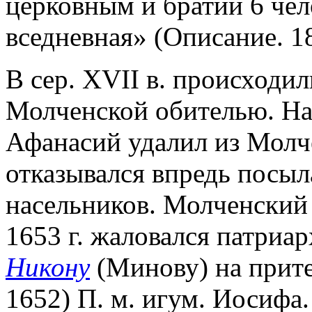
церковным и братии 6 чел
вседневная» (Описание. 18
В сер. XVII в. происходи
Молченской обителью. Нас
Афанасий удалил из Молче
отказывался впредь посыл
насельников. Молченский
1653 г. жаловался патриа
Никону
(Минову) на прите
1652) П. м. игум. Иосифа.