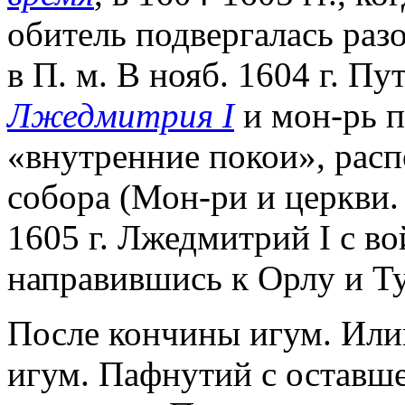
обитель подвергалась раз
в П. м. В нояб. 1604 г. Пу
Лжедмитрия I
и мон-рь п
«внутренние покои», расп
собора (Мон-ри и церкви. 
1605 г. Лжедмитрий I с в
направившись к Орлу и Ту
После кончины игум. Илии
игум. Пафнутий с оставш