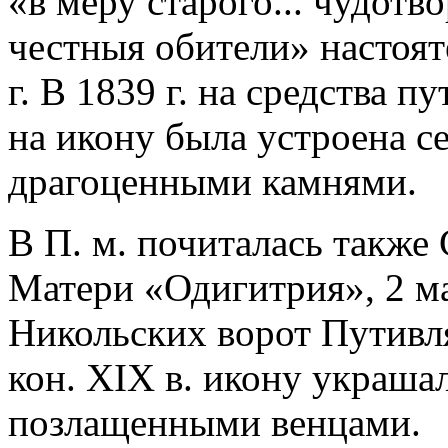
«в меру старого... чудотв
честныя обители» настоят
г. В 1839 г. на средства 
на икону была устроена с
драгоценными камнями.
В П. м. почиталась также
Матери «Одигитрия», 2 ма
Никольских ворот Путивля
кон. XIX в. икону украшал
позлащенными венцами.