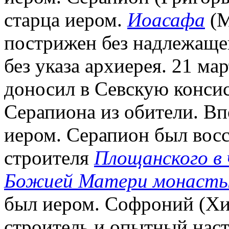
старца иером.
Иоасафа
(М
пострижен без надлежаще
без указа архиерея. 21 ма
доносил в Севскую консис
Серапиона из обители. Впо
иером. Серапион был вос
строителя
Площанского в 
Божией Матери монаст
был иером. Софроний (Хиж
строитель и опытный наст