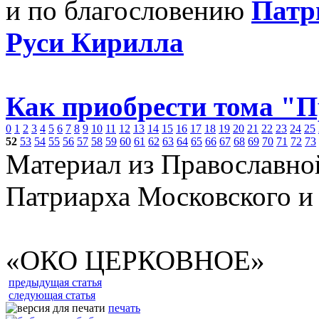
и по благословению
Патр
Руси Кирилла
Как приобрести тома "
0
1
2
3
4
5
6
7
8
9
10
11
12
13
14
15
16
17
18
19
20
21
22
23
24
25
52
53
54
55
56
57
58
59
60
61
62
63
64
65
66
67
68
69
70
71
72
73
Материал из Православно
Патриарха Московского и
«ОКО ЦЕРКОВНОЕ»
предыдущая статья
следующая статья
печать