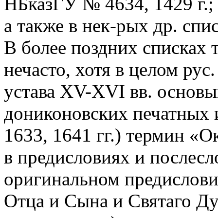
НБказГУ № 4634, 1429 г.;
а также в нек-рых др. спис
В более поздних списках 
нечасто, хотя в целом ру
устава XV-XVI вв. основыв
дониконовских печатных и
1633, 1641 гг.) термин «О
в предисловиях и послесл
оригинальном предисловии
Отца и Сына и Святаго Ду