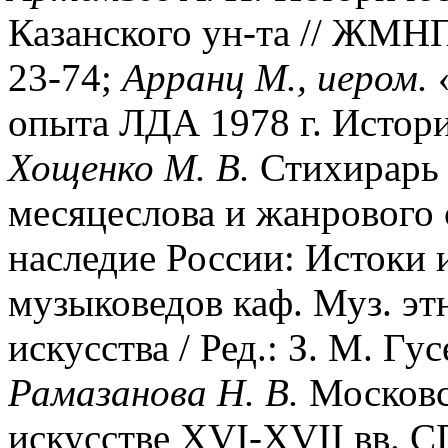
Казанского ун-та // ЖМНП.
23-74;
Арранц М., иером.
«
опыта ЛДА 1978 г. Истори
Хощенко М. В.
Стихирарь 
месяцеслова и жанрового 
наследие России: Истоки 
музыковедов каф. Муз. эт
искусства / Ред.: З. М. Гу
Рамазанова Н. В.
Московск
искусстве XVI-XVII вв. СП