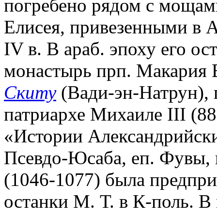
погребено рядом с мощами
Елисея, привезенными в 
IV в. В араб. эпоху его о
монастырь прп. Макария 
Скиту
(Вади-эн-Натрун), 
патриархе Михаиле III (8
«Истории Александрийски
Псевдо-Юсаба, еп. Фувы,
(1046-1077) была предпри
останки М. Т. в К-поль. 