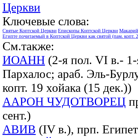
Церкви
Ключевые слова:
Святые Коптской Церкви
Епископы Коптской Церкви
Макарий 
Египте почитаемый в Коптской Церкви как святой (пам. копт. 27
См.также:
ИОАНН
(2-я пол. VI в.- 1-
Пархалос; араб. Эль-Бурлу
копт. 19 хойака (15 дек.))
ААРОН ЧУДОТВОРЕЦ
пр
сент.)
АВИВ
(IV в.), прп. Египет