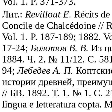
Vol. 1. P. 371-373.
Лит.:
Revillout E.
Récits de 
Concile de Chalcédoine // R
Vol. 1. P. 187-189; 1882. Vo
17-24;
Болотов В. В.
Из це
1884. Ч. 2. № 11/12. С. 581
94;
Лебедев А. П.
Коптские
истории древней, преиму
// БВ. 1892. Т. 1. № 1. С. 
lingua e letteratura copta. 