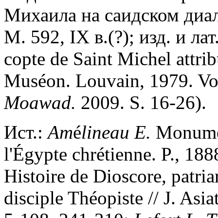
Михаила на саидском диал
М. 592, IX в.(?); изд. и лат
copte de Saint Michel attri
Muséon. Louvain, 1979. Vol
Moawad.
2009. S. 16-26).
Ист.:
Am
é
lineau E.
Monument
l'Égypte chrétienne. P., 188
Histoire de Dioscore, patria
disciple Théopiste // J. Asiat