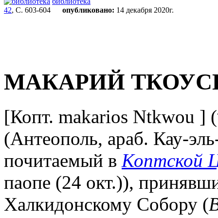
библиотека
42
, С. 603-604
опубликовано:
14 декабря 2020г.
МАКАРИЙ ТКОУС
[Копт.
makarios Ntkwou
] (
(Антеополь, араб. Кау-эль
почитаемый в
Коптской Ц
паопе (24 окт.)), принявш
Халкидонскому Собору (
В