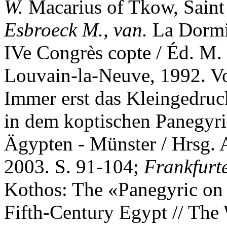
W.
Macarius of Tkow, Saint 
Esbroeck M., van.
La Dormit
IVe Congrès copte / Éd. M. 
Louvain-la-Neuve, 1992. Vo
Immer erst das Kleingedruck
in dem koptischen Panegyr
Ägypten - Münster / Hrsg. A
2003. S. 91-104;
Frankfurt
Kothos: The «Panegyric on 
Fifth-Century Egypt // The