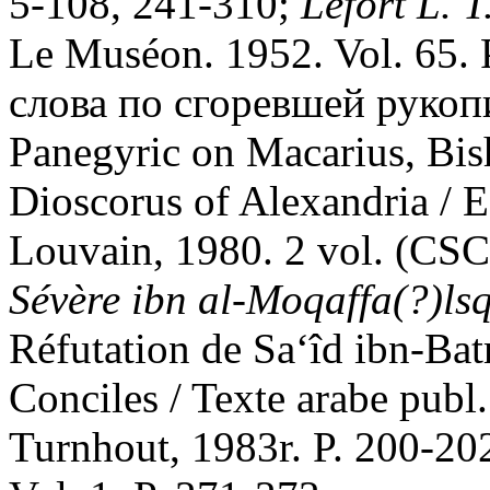
5-108, 241-310;
Lefort L. T
Le Muséon. 1952. Vol. 65.
слова по сгоревшей рукопи
Panegyric on Macarius, Bis
Dioscorus of Alexandria / E
Louvain, 1980. 2 vol. (CSC
S
é
v
è
re ibn al-Moqaffa
(?)ls
Réfutation de Sa‘îd ibn-Batr
Conciles / Texte arabe publ. 
Turnhout, 1983r. P. 200-202