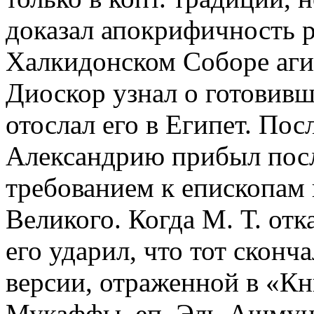
доказал апокрифичность ра
Халкидонском Соборе агио
Диоскор узнал о готовив
отослал его в Египет. Пос
Александрию прибыл посл
требованием к епископам 
Великого. Когда М. Т. отк
его ударил, что тот сконч
версии, отраженной в «Кн
Мукаффы, еп. Эль-Ашмуней