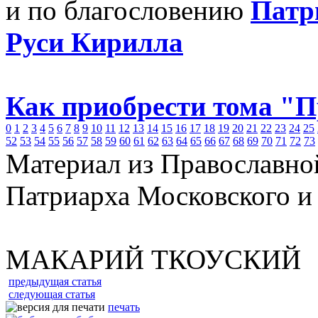
и по благословению
Патр
Руси Кирилла
Как приобрести тома "
0
1
2
3
4
5
6
7
8
9
10
11
12
13
14
15
16
17
18
19
20
21
22
23
24
25
52
53
54
55
56
57
58
59
60
61
62
63
64
65
66
67
68
69
70
71
72
73
Материал из Православно
Патриарха Московского и
МАКАРИЙ ТКОУСКИЙ
предыдущая статья
следующая статья
печать