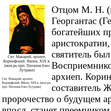
Отцом М. Н. 
Георгантас (Г
богатейших п
аристократии,
святитель был
Свт. Макарий, архиеп.
Коринфский. Икона. XIX в.
Восприемнико
(мон-рь прп. Патапия близ
Лутраки)
архиеп. Кори
Свт. Макарий, архиеп.
Коринфский. Икона. XIX в. (мон-рь
составитель Ж
прп. Патапия близ Лутраки)
пророчество о будущем ар
впосл. станет преемником