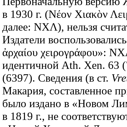
Первоначальную версию Ж
в 1930 г. (Νέον Χιακὸν Λει
далее: ΝΧΛ), нельзя счит
Издатели воспользовались
ἀρχαίου χειρογράφου»: ΝΧ
идентичной Ath. Xen. 63 (7
(6397). Сведения (в ст.
Vre
Макария, составленное п
было издано в «Новом Л
в 1819 г., не соответств