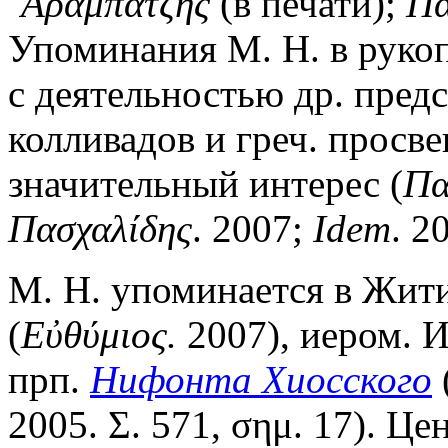
᾿Αραμπατζῆς
(в печати);
Πα
Упоминания М. Н. в руко
с деятельностью др. пред
колливадов и греч. просв
значительный интерес (
Πα
Πασχαλίδης
. 2007;
Idem
. 2
М. Н. упоминается в Жит
(
Εὐθύμιος.
2007), иером. И
прп.
Нифонта Хиосского
2005. Σ. 571, σημ. 17). Ц