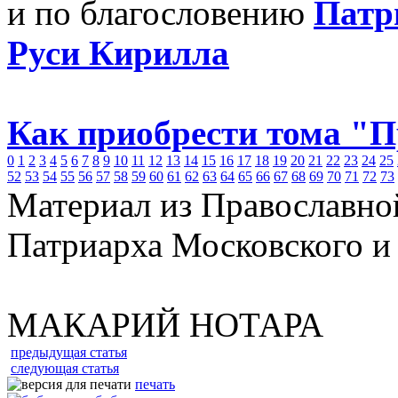
и по благословению
Патр
Руси Кирилла
Как приобрести тома "
0
1
2
3
4
5
6
7
8
9
10
11
12
13
14
15
16
17
18
19
20
21
22
23
24
25
52
53
54
55
56
57
58
59
60
61
62
63
64
65
66
67
68
69
70
71
72
73
Материал из Православно
Патриарха Московского и
МАКАРИЙ НОТАРА
предыдущая статья
следующая статья
печать