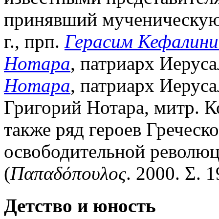
принявший мученическую 
г., прп.
Герасим Кефалини
Нотара
, патриарх Иерус
Нотара
, патриарх Иерус
Григорий Нотара, митр. К
также ряд героев Греческ
освободительной революци
(
Παπαδόπουλος
. 2000. Σ. 1
Детство и юность