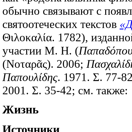
обычно связывают с появ
святоотеческих текстов
«Д
Θιλοκαλία. 1782), изданн
участии М. Н. (
Παπαδόπου
(Νοταρᾶς). 2006;
Πασχαλίδ
Παπουλίδης
. 1971. Σ. 77-8
2001. Σ. 35-42; см. также:
Жизнь
Источники