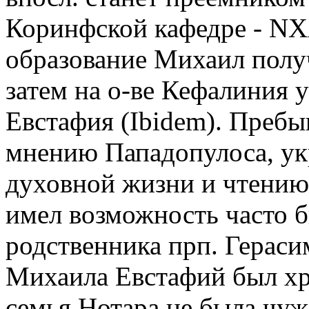
Коринфской кафедре - ΝΧΛ
образование Михаил получ
затем на о-ве Кефалиния у
Евстафия (Ibidem). Пребы
мнению Пападопулоса, ук
духовной жизни и чтению
имел возможность часто б
родственника прп. Гераси
Михаила Евстафий был хр
семья Нотара не была чуж