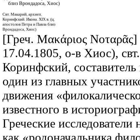
близ Врондадоса, Хиос)
Свт. Макарий, архиеп.
Коринфский. Икона. XIX в. (ц.
апостолов Петра и Павла близ
Врондадоса, Хиос)
[Греч. Μακάριος Νοταρᾶς]
17.04.1805, о-в Хиос), свт.
Коринфский, составитель 
один из главных участник
движения «филокалическо
известного в историогра
Греческие исследователи 
как «родоначальника фило