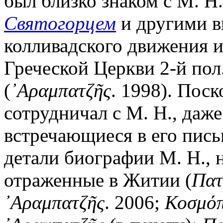
был близко знаком с М. Н.
Святогорцем
и другими 
колливадского движения 
Греческой Церкви 2-й пол.
(
᾿Αραμπατζῆς
. 1998). Пос
сотрудничал с М. Н., даж
встречающиеся в его пись
детали биографии М. Н., 
отраженные в Житии (
Πατ
᾿Αραμπατζῆς
. 2006;
Κοσμό