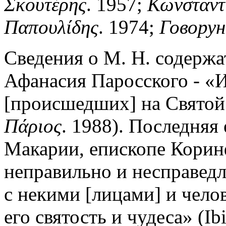
Σκουτέρης
. 1957;
Κωνσταντ
Παπουλίδης
. 1974;
Говорун
Сведения о М. Н. содержа
Афанасия Паросского - «
[происшедших] на Святой 
Πάριος
. 1988). Последняя 
Макарии, епископе Коринф
неправильно и несправедл
с некими [лицами] и чело
его святость и чудеса» (Ibi