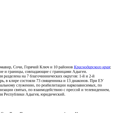
рмавир, Сочи, Горячий Ключ и 10 районов
Краснодарского края
;
вание и границы, совпадающие с границами Адыгеи.
 разделена на 7 благочиннических округов: 1-й и 2-й
рь, в клире состояли 73 священника и 13 диаконов. При ЕУ
циальному служению, по реабилитации наркозависимых, по
низации святых, по взаимодействию с прессой и телевидением,
ия Республики Адыгея, юридический.