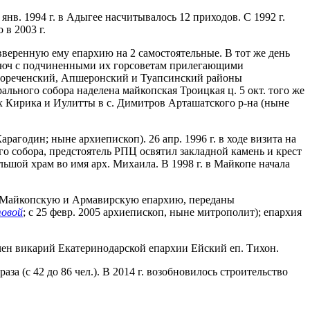
нв. 1994 г. в Адыгее насчитывалось 12 приходов. С 1992 г.
в 2003 г.
вверенную ему епархию на 2 самостоятельные. В тот же день
Ключ с подчиненными их горсоветам прилегающими
елореченский, Апшеронский и Туапсинский районы
рального собора наделена майкопская Троицкая ц. 5 окт. того же
х Кирика и Иулитты в с. Димитров Арташатского р-на (ныне
рагодин; ныне архиепископ). 26 апр. 1996 г. в ходе визита на
го собора, предстоятель РПЦ освятил закладной камень и крест
ьшой храм во имя арх. Михаила. В 1998 г. в Майкопе начала
е в Майкопскую и Армавирскую епархию, переданы
товой
; с 25 февр. 2005 архиепископ, ныне митрополит); епархия
чен викарий Екатеринодарской епархии Ейский еп. Тихон.
аза (с 42 до 86 чел.). В 2014 г. возобновилось строительство