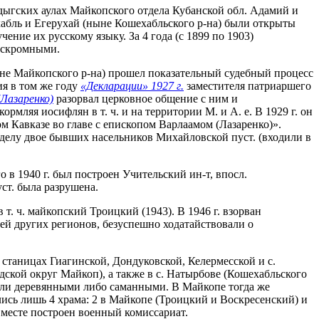
дыгских аулах Майкопского отдела Кубанской обл. Адамий и
хабль и Егерухай (ныне Кошехабльского р-на) были открыты
ние их русскому языку. За 4 года (с 1899 по 1903)
а скромными.
ныне Майкопского р-на) прошел показательный судебный процесс
я в том же году
«Декларации» 1927 г.
заместителя патриаршего
(Лазаренко)
разорвал церковное общение с ним и
рмляя иосифлян в т. ч. и на территории М. и А. е. В 1929 г. он
м Кавказе во главе с епископом Варлаамом (Лазаренко)».
 делу двое бывших насельников Михайловской пуст. (входили в
о в 1940 г. был построен Учительский ин-т, впосл.
уст. была разрушена.
. ч. майкопский Троицкий (1943). В 1946 г. взорван
рей других регионов, безуспешно ходатайствовали о
 станицах Гиагинской, Дондуковской, Келермесской и с.
одской округ Майкоп), а также в с. Натырбове (Кошехабльского
были деревянными либо саманными. В Майкопе тогда же
лись лишь 4 храма: 2 в Майкопе (Троицкий и Воскресенский) и
о месте построен военный комиссариат.