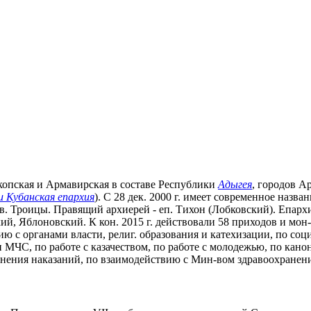
йкопская и Армавирская в составе Республики
Адыгея
, городов А
 Кубанская епархия
). С 28 дек. 2000 г. имеет современное наз
. Троицы. Правящий архиерей - еп. Тихон (Лобковский). Епархия
, Яблоновский. К кон. 2015 г. действовали 58 приходов и мон-
ю с органами власти, религ. образования и катехизации, по со
МЧС, по работе с казачеством, по работе с молодежью, по кано
нения наказаний, по взаимодействию с Мин-вом здравоохранен