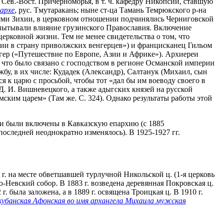
и Сев.-Вост. Причерноморья, в т. ч. кафедру Никопсии, ставшую
архе
, рус. Тмутаракань; ныне ст-ца Тамань Темрюкского р-на
реями Зихии, в церковном отношении подчинялись Черниговской
 испытывали влияние грузинского Православия. Включение
 церковной жизни. Тем не менее свидетельства о том, что
ии в страну приволжских венгерцев») и францисканец Гильом
ргер («Путешествие по Европе, Азии и Африке»). Архиереи
 что было связано с господством в регионе Османской империи
бу, в их числе: Кудадек (Александр), Салтанук (Михаил, сын
 к царю с просьбой, чтобы тот «дал бы им воеводу своего в
 Д. И. Вишневецкого, а также адыгских князей на русской
ким царем» (Там же. С. 324). Однако результаты работы этой
еи были включены в Кавказскую епархию (с 1885
 последней неоднократно изменялось). В 1925-1927 гг.
2 г. на месте обветшавшей турлучной Никольской ц. (1-я церковь
-Невский собор. В 1883 г. возведена деревянная Покровская ц.
 была заложена, а в 1889 г. освящена Троицкая ц. В 1910 г.
кубанская Афонская во имя архангела Михаила мужская