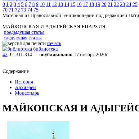
0
1
2
3
4
5
6
7
8
9
10
11
12
13
14
15
16
17
18
19
20
21
22
23
24
25
70
71
72
73
74
75
Материал из Православной Энциклопедии под редакцией Патр
МАЙКОПСКАЯ И АДЫГЕЙСКАЯ ЕПАРХИЯ
предыдущая статья
следующая статья
печать
библиотека
42
, С. 311-314
опубликовано:
17 ноября 2020г.
Содержание
История
Архиереи
Монастырь
МАЙКОПСКАЯ И АДЫГЕЙ