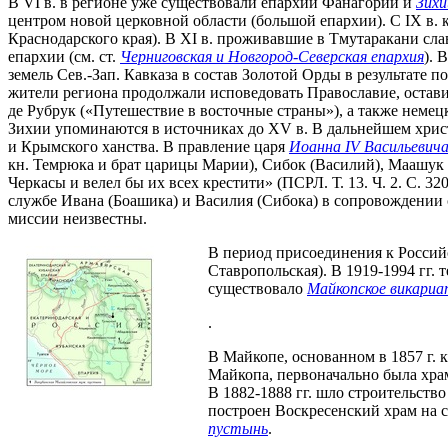
В VI в. в регионе уже существовали епархии Фанагории и
Зихи
центром новой церковной области (большой епархии). С IX в. 
Краснодарского края). В XI в. проживавшие в Тмутаракани сла
епархии (см. ст.
Черниговская и Новгород-Северская епархия
). 
земель Сев.-Зап. Кавказа в состав Золотой Орды в результате п
жители региона продолжали исповедовать Православие, остав
де Рубрук («Путешествие в восточные страны»), а также неме
Зихии упоминаются в источниках до XV в. В дальнейшем христ
и Крымского ханства. В правление царя
Иоанна IV Васильевич
кн. Темрюка и брат царицы Марии), Сибок (Василий), Маашук (
Черкасы и велел бы их всех крестити» (ПСРЛ. Т. 13. Ч. 2. С. 3
службе Ивана (Боашика) и Василия (Сибока) в сопровождении 
миссии неизвестны.
В период присоединения к Россий
Ставропольская). В 1919-1994 гг. 
существовало
Майкопское викари
.
В Майкопе, основанном в 1857 г. к
Майкопа, первоначально была храм
В 1882-1888 гг. шло строительство
построен Воскресенский храм на 
пустынь
.