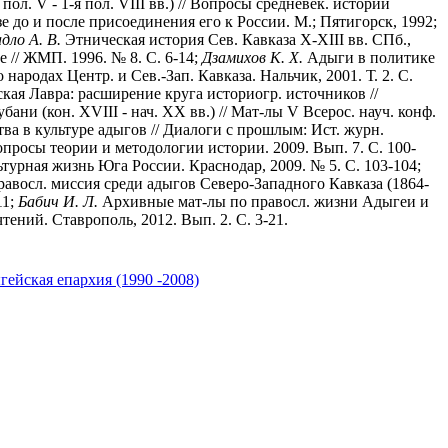
л. V - 1-я пол. VIII вв.) // Вопросы средневек. истории
е до и после присоединения его к России. М.; Пятигорск, 1992;
дло А. В.
Этническая история Сев. Кавказа X-XIII вв. СПб.,
 // ЖМП. 1996. № 8. С. 6-14;
Дзамихов К. Х.
Адыги в политике
 народах Центр. и Сев.-Зап. Кавказа. Нальчик, 2001. Т. 2. С.
кая Лавра: расширение круга историогр. источников //
ани (кон. XVIII - нач. XX вв.) // Мат-лы V Всерос. науч. конф.
а в культуре адыгов // Диалоги с прошлым: Ист. журн.
просы теории и методологии истории. 2009. Вып. 7. С. 100-
турная жизнь Юга России. Краснодар, 2009. № 5. С. 103-104;
авосл. миссия среди адыгов Северо-Западного Кавказа (1864-
11;
Бабич И. Л.
Архивные мат-лы по правосл. жизни Адыгеи и
ений. Ставрополь, 2012. Вып. 2. С. 3-21.
ейская епархия (1990 -2008)