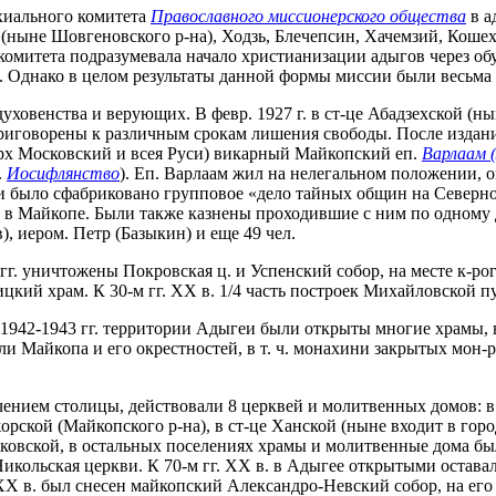
хиального комитета
Православного миссионерского общества
в а
 (ныне Шовгеновского р-на), Ходзь, Блечепсин, Хачемзий, Коше
митета подразумевала начало христианизации адыгов через обуче
ей. Однако в целом результаты данной формы миссии были весьм
уховенства и верующих. В февр. 1927 г. в ст-це Абадзехской (
риговорены к различным срокам лишения свободы. После издани
арх Московский и всея Руси) викарный Майкопский еп.
Варлаам 
.
Иосифлянство
). Еп. Варлаам жил на нелегальном положении, око
ями было сфабриковано групповое «дело тайных общин на Северно
ду в Майкопе. Были также казнены проходившие с ним по одному
), иером. Петр (Базыкин) и еще 49 чел.
гг. уничтожены Покровская ц. и Успенский собор, на месте к-рог
ицкий храм. К 30-м гг. XX в. 1/4 часть построек Михайловской п
42-1943 гг. территории Адыгеи были открыты многие храмы, в т
и Майкопа и его окрестностей, в т. ч. монахини закрытых мон-
чением столицы, действовали 8 церквей и молитвенных домов: в
орской (Майкопского р-на), в ст-це Ханской (ныне входит в гор
ндуковской, в остальных поселениях храмы и молитвенные дома 
икольская церкви. К 70-м гг. XX в. в Адыгее открытыми остава
г. XX в. был снесен майкопский Александро-Невский собор, на ег