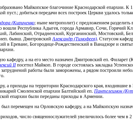
образовано Майкопское благочиние Краснодарской епархии. К 1 я
пуст.; добиться передачи всех построек Церкви удалось только 
дора (Кириченко
; ныне митрополит) с предложением разделить 
ую вошли Республика Адыгея, города Армавир, Сочи, Горячий 
ский, Лабинский, Отрадненский, Курганинский, Мостовский, Б
хиеп. бывш. Дмитровский
Александр (Тимофеев)
. Статусом кафед
ий в Ереване, Богородице-Рождественский в Ванадзоре и святы
пархии.
ю кафедру, а на его место назначен Дмитровский еп. Филарет (Ка
ексий II
посетил Майкоп. В городе состоялась закладка Успенско
 затруднений работы были заморожены, а рядом построили небол
го.
федру, а приходы на территории Краснодарского края, входивши
 викарий Смоленской епархии Балтийский еп.
Пантелеимон (Ку
арской епархии были переданы приходы в Армении.
н был перемещен на Орловскую кафедру, а на Майкопскую назна
 приходов, число священнослужителей увеличилось более чем в 2 р