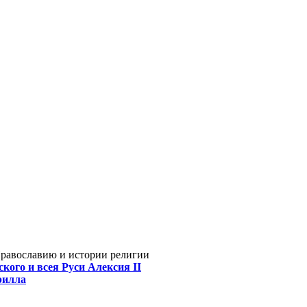
Православию и истории религии
кого и всея Руси Алексия II
рилла