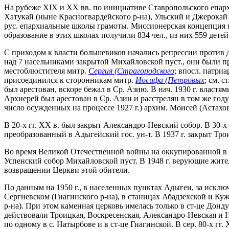
На рубеже XIX и XX вв. по инициативе Ставропольского епар
Хатукай (ныне Красногвардейского р-на), Ульский и Джерокай
рус. епархиальные школы грамоты. Миссионерская концепция ко
образование в этих школах получили 834 чел., из них 559 дет
С приходом к власти большевиков начались репрессии против д
над 7 насельниками закрытой Михайловской пуст., они были п
местоблюстителя митр.
Сергия (Страгородского
; впосл. патри
присоединился к сторонникам митр.
Иосифа (Петровых
; см. ст
был арестован, вскоре бежал в Ср. Азию. В нач. 1930 г. власт
Архиерей был арестован в Ср. Азии и расстрелян в том же го
число осужденных на процессе 1927 г.) архим. Моисей (Астахов
В 20-х гг. XX в. был закрыт Александро-Невский собор. В 30-х 
преобразованный в Адыгейский гос. ун-т. В 1937 г. закрыт Тро
Во время Великой Отечественной войны на оккупированной в 19
Успенский собор Михайловской пуст. В 1948 г. верующие жител
возвращении Церкви этой обители.
По данным на 1950 г., в населенных пунктах Адыгеи, за исклю
Сергиевском (Гиагинского р-на), в станицах Абадзехской и Куж
р-на). При этом каменная церковь имелась только в ст-це До
действовали Троицкая, Воскресенская, Александро-Невская и Н
по одному в с. Натырбове и в ст-це Гиагинской. В сер. 80-х г