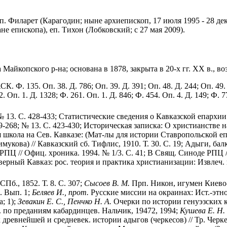
еп. Филарет (Карагодин; ныне архиепископ, 17 июля 1995 - 28 де
ане епископа), еп.
Тихон (Лобковский; с 27 мая 2009).
Майкопского р-на; основана в 1878, закрыта в 20-х гг. XX в., во
К. Ф. 135. Оп. 38. Д. 786; Оп. 39. Д. 391; Оп. 48. Д. 244; Оп. 49. 
. Оп. 1. Д. 1328; Ф. 261. Оп. 1. Д. 846; Ф. 454. Оп. 4. Д. 149; Ф. 7
 13. С. 428-433; Статистические сведения о Кавказской епархии з
59-268; № 13. С. 423-430; Историческая записка: О христианстве н
школа на Сев. Кавказе: (Мат-лы для истории Ставропольской епа
укова) // Кавказский сб. Тифлис, 1910. Т. 30. С. 19; Адыги, бал
 РПЦ // Офиц. хроника. 1994. № 1/3. С. 41; В Свящ. Синоде РПЦ /
верный Кавказ: рос. теория и практика христианизации: Извлеч. и
Пб., 1852. Т. 8. С. 307;
Сысоев В. М.
Прп. Никон, игумен Киево-
. Вып. 1;
Беляев И., прот.
Русские миссии на окраинах: Ист.-этног
; 1);
Зевакин Е. С., Пенчко Н. А.
Очерки по истории генуэзских кол
. по преданиям кабардинцев. Нальчик, 19472, 1994;
Кушева Е. Н.
древнейшей и средневек. истории адыгов (черкесов) // Тр. Черкес