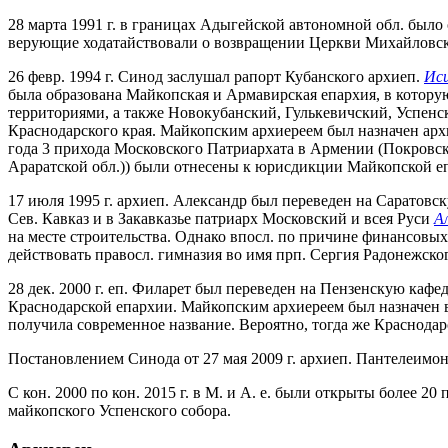
28 марта 1991 г. в границах Адыгейской автономной обл. было 
верующие ходатайствовали о возвращении Церкви Михайловской 
26 февр. 1994 г. Синод заслушал рапорт Кубанского архиеп.
Иси
была образована Майкопская и Армавирская епархия, в котор
территориями, а также Новокубанский, Гулькевичский, Успен
Краснодарского края. Майкопским архиереем был назначен ар
года 3 прихода Московского Патриархата в Армении (Покровск
Араратской обл.)) были отнесены к юрисдикции Майкопской е
17 июля 1995 г. архиеп. Александр был переведен на Саратовску
Сев. Кавказ и в Закавказье патриарх Московский и всея Руси
Ал
на месте строительства. Однако впосл. по причине финансовых
действовать правосл. гимназия во имя прп. Сергия Радонежско
28 дек. 2000 г. еп. Филарет был переведен на Пензенскую ка
Краснодарской епархии. Майкопским архиереем был назначен
получила современное название. Вероятно, тогда же Краснод
Постановлением Синода от 27 мая 2009 г. архиеп. Пантелеимо
С кон. 2000 по кон. 2015 г. в М. и А. е. были открыты более 20
майкопского Успенского собора.