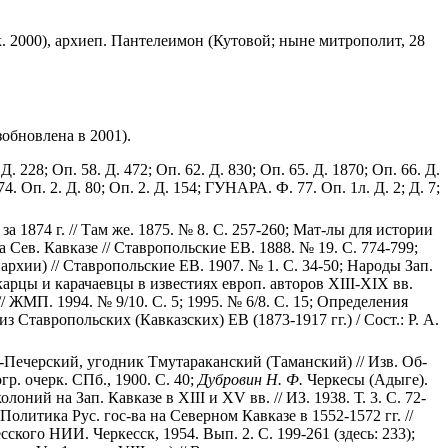
к. 2000), архиеп. Пантелеимон (Кутовой; ныне митрополит, 28
зобновлена в 2001).
Д. 228; Оп. 58. Д. 472; Оп. 62. Д. 830; Оп. 65. Д. 1870; Оп. 66. Д.
74. Оп. 2. Д. 80; Оп. 2. Д. 154; ГУНАРА. Ф. 77. Оп. 1л. Д. 2; Д. 7;
а 1874 г. // Там же. 1875. № 8. С. 257-260; Мат-лы для истории
а Сев. Кавказе // Ставропольские ЕВ. 1888. № 19. С. 774-799;
рхии) // Ставропольские ЕВ. 1907. № 1. С. 34-50; Народы Зап.
карцы и карачаевцы в известиях европ. авторов XIII-XIX вв.
/ ЖМП. 1994. № 9/10. С. 5; 1995. № 6/8. С. 15; Определения
з Ставропольских (Кавказских) ЕВ (1873-1917 гг.) / Сост.: Р. А.
Печерский, угодник Тмутараканский (Таманский) // Изв. Об-
р. очерк. СПб., 1900. С. 40;
Дубровин Н. Ф.
Черкесы (Адыге).
оний на Зап. Кавказе в XIII и XV вв. // ИЗ. 1938. Т. 3. С. 72-
Политика Рус. гос-ва на Северном Кавказе в 1552-1572 гг. //
ского НИИ. Черкесск, 1954. Вып. 2. С. 199-261 (здесь: 233);