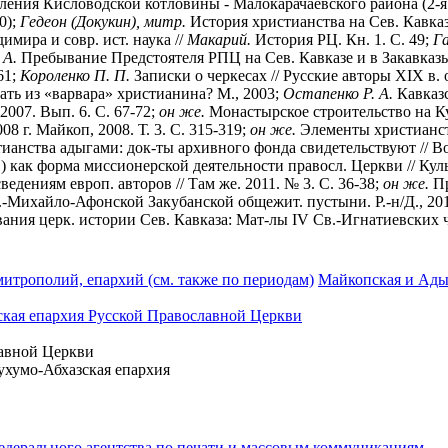
ления Кисловодской котловины - Малокарачаевского района (2-я по
0);
Гедеон (Докукин), митр.
История христианства на Сев. Кавказ
имира и совр. ист. наука //
Макарий.
История РЦ. Кн. 1. С. 49;
Га
 А.
Пребывание Предстоятеля РПЦ на Сев. Кавказе и в Закавказье
61;
Короленко П. П.
Записки о черкесах // Русские авторы XIX в. о
ть из «варвара» христианина? М., 2003;
Остапенко Р. А.
Кавказс
2007. Вып. 6. С. 67-72;
он же.
Монастырское строительство на Куб
 г. Майкоп, 2008. Т. 3. С. 315-319;
он же.
Элементы христианств
анства адыгами: док-ты архивного фонда свидетельствуют // Во
 как форма миссионерской деятельности правосл. Церкви // Куль
ведениям европ. авторов // Там же. 2011. № 3. С. 36-38;
он же.
Пр
-Михайло-Афонской Закубанской общежит. пустыни. Р.-н/Д., 20
вания церк. истории Сев. Кавказа: Мат-лы IV Св.-Игнатиевских чт
митрополий, епархий (см. также по периодам)
Майкопская и Адыг
кая епархия Русской Православной Церкви
авной Церкви
ухумо-Абхазская епархия
едерального агентства по печати и массовым коммуникациям