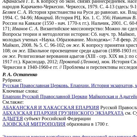
Афанасьев Г. Е.
К вопросу об экон. связях раннесредневек. насе
народов Карачаево-Черкесии. Черкесск, 1979. С. 4-13 (здесь: 9-1
Беляев С. А.
История христианства на Руси до равноап. кн. Влад
1994. С. 94-96;
Макарий.
История РЦ. Кн. 1. С. 356;
Никитин В.
России на Кавказе (1550 - нач. 1770-х гг.). Нальчик, 2001. С. 60-
171;
Иванов С. А.
Византийское миссионерство: Можно ли сдела
Вопросы теории и методологии истории: Сб. науч. тр. Майкоп, 
молодых ученых «Наука. Образование. Молодежь»: 7-8 февр. 2008
Майкоп, 2008. № 5. С. 96-102;
он же.
К вопросу принятия христи
108;
он же.
Школьное просвещение среди адыгов (1898-1903 гг.)
он же.
Религиозные верования адыгов (XIII - сер. XIX вв.): по с
1917 гг.). Краснодар, 2012;
Прокопий (Леонов), мон.
История Св.
Черкесии в 1940-1960-е гг. // Проблемы и перспективы исследо
Р. А. Остапенко
Рубрики:
Русская Православная Церковь. Епархии. История экзархатов, 
Ключевые слова:
Епархии Русской Православной Церкви
Майкопская и Адыгейс
См.также:
АБАКАНСКАЯ И ХАКАССКАЯ ЕПАРХИЯ
Русской Правосл
АБХАЗСКАЯ ЕПАРХИЯ ГРУЗИНСКОГО ЭКЗАРХАТА
см. С
АДЫГЕЯ
субъект Российской Федерации
АЗОВСКАЯ МИТРОПОЛИЯ
образована в 1700 г.
Электронная версия разработана при финансовой поддержке Ф