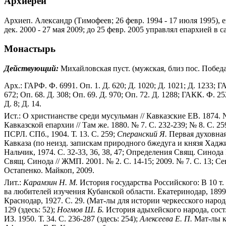
Архиереи
Архиеп. Александр (Тимофеев; 26 февр. 1994 - 17 июля 1995), 
дек. 2000 - 27 мая 2009; до 25 февр. 2005 управлял епархией в с
Монастырь
Действующий:
Михайловская пуст. (мужская, близ пос. Победа 
Арх.: ГАРФ. Ф. 6991. Оп. 1. Д. 620; Д. 1020; Д. 1021; Д. 1233; ГАС
672; Оп. 68. Д. 308; Оп. 69. Д. 970; Оп. 72. Д. 1288; ГАКК. Ф. 252
Д. 8; Д. 14.
Ист.: О христианстве среди мусульман // Кавказские ЕВ. 1874. №
Кавказской епархии // Там же. 1880. № 7. С. 232-239; № 8. С. 2
ПСРЛ. СПб., 1904. Т. 13. С. 259;
Сперанский Я.
Первая духовная 
Кавказа (по неизд. запискам природного бжедуга и князя Хаджим
Нальчик, 1974. С. 32-33, 36, 38, 47; Определения Свящ. Синода
Свящ. Синода // ЖМП. 2001. № 2. С. 14-15; 2009. № 7. С. 13; Се
Остапенко. Майкоп, 2009.
Лит.:
Карамзин Н. М.
История государства Российского: В 10 т. С
ва любителей изучения Кубанской области. Екатеринодар, 1899
Краснодар, 1927. С. 29. (Мат-лы для истории черкесского народа
129 (здесь: 52);
Ногмов Ш. Б.
История адыхейского народа, сост
ИЗ. 1950. Т. 34. С. 236-287 (здесь: 254);
Алексеева Е. П.
Мат-лы к 