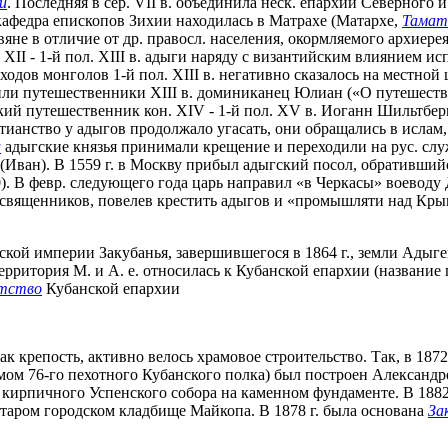
и
. Последняя в сер. VII в. объединила неск. епархий Северного 
кафедра епископов Зихии находилась в Матрахе (Матархе,
Тамат
вяне в отличие от др. правосл. населения, окормляемого архие
В XII - 1-й пол. XIII в. адыги наряду с византийским влиянием
оходов монголов 1-й пол. XIII в. негативно сказалось на местной
или путешественники XIII в. доминиканец Юлиан («О путешеств
цкий путешественник кон. XIV - 1-й пол. XV в. Иоганн Шильтбе
ианство у адыгов продолжало угасать, они обращались в ислам,
а
адыгские князья принимали крещение и переходили на рус. служ
Иван). В 1559 г. в Москву прибыл адыгский посол, обратившийся
20). В февр. следующего года царь направил «в Черкасы» воеводу
священников, повелев крестить адыгов и «промышляти над Крымс
ской империи Закубанья, завершившегося в 1864 г., земли Адыг
территория М. и А. е. относилась к Кубанской епархии (название
атство
Кубанской епархии
ак крепость, активно велось храмовое строительство. Так, в 187
ом 76-го пехотного Кубанского полка) был построен Александро
 кирпичного Успенского собора на каменном фундаменте. В 1882 г.
старом городском кладбище Майкопа. В 1878 г. была основана
За