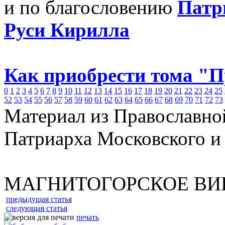
и по благословению
Патр
Руси Кирилла
Как приобрести тома "
0
1
2
3
4
5
6
7
8
9
10
11
12
13
14
15
16
17
18
19
20
21
22
23
24
25
52
53
54
55
56
57
58
59
60
61
62
63
64
65
66
67
68
69
70
71
72
73
Материал из Православно
Патриарха Московского и
МАГНИТОГОРСКОЕ ВИ
предыдущая статья
следующая статья
печать