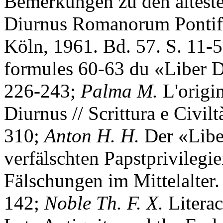
Bemerkungen zu den älteste
Diurnus Romanorum Pontifi
Köln, 1961. Bd. 57. S. 11-
formules 60-63 du «Liber Di
226-243;
Palma M.
L'origin
Diurnus // Scrittura e Civilt
310;
Anton H. H.
Der «Libe
verfälschten Papstprivilegie
Fälschungen im Mittelalter.
142;
Noble Th. F. X.
Literac