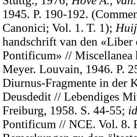
Stuttg., 1976;
Hove A., van.
1945. P. 190-192. (Commen
Canonici; Vol. 1. T. 1);
Huij
handschrift van den «Libe
Pontificum» // Miscellanea 
Meyer. Louvain, 1946. P. 
Diurnus-Fragmente in der 
Deusdedit // Lebendiges Mit
Freiburg, 1958. S. 44-55;
i
Pontificum // NCE. Vol. 8.