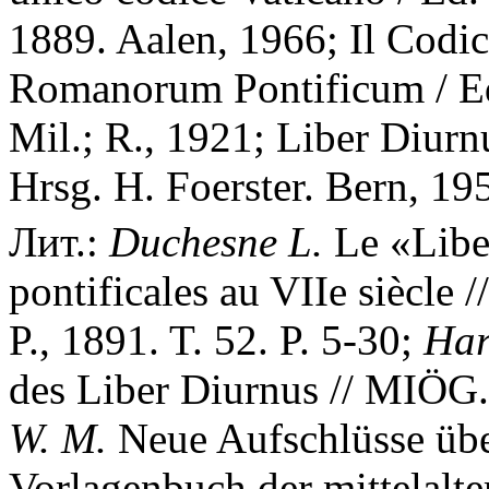
1889. Aalen, 1966; Il Codi
Romanorum Pontificum / Ed.
Mil.; R., 1921; Liber Diur
Hrsg. H. Foerster. Bern, 19
Лит.:
Duchesne L.
Le «Liber
pontificales au VIIe siècle /
P., 1891. T. 52. P. 5-30;
Har
des Liber Diurnus // MIÖG.
W. M.
Neue Aufschlüsse übe
Vorlagenbuch der mittelalte