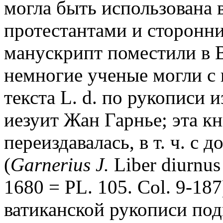
могла быть использована 
протестантами и сторонн
манускрипт поместили в В
немногие ученые могли с 
текста L. d. по рукописи
иезуит Жан Гарнье; эта к
переиздавалась, в т. ч. с
(
Garnerius J.
Liber diurnus
1680 = PL. 105. Col. 9-1
ватиканской рукописи подг