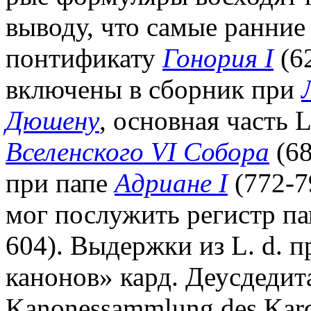
выводу, что самые ранние
понтификату
Гонория I
(6
включены в сборник при
Дюшену
, основная часть L
Вселенского VI Собора
(68
при папе
Адриане I
(772-7
мог послужить регистр п
604). Выдержки из L. d. 
канонов» кард. Деусдедита
Kanonessammlung des Kardi