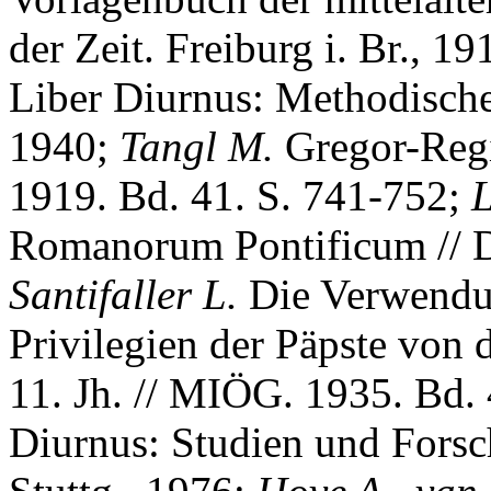
der Zeit. Freiburg i. Br., 1
Liber Diurnus: Methodische
1940;
Tangl M.
Gregor-Regi
1919. Bd. 41. S. 741-752;
L
Romanorum Pontificum // DA
Santifaller L.
Die Verwendun
Privilegien der Päpste von
11. Jh. // MIÖG. 1935. Bd.
Diurnus: Studien und Fors