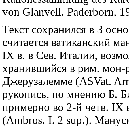
von Glanvell. Paderborn, 19
Текст сохранился в 3 ос
считается ватиканский ман
IX в. в Сев. Италии, возм
хранившийся в рим. мон-
Джерузалемме (ASVat. Arm
рукопись, по мнению Б. 
примерно во 2-й четв. IX 
(Ambros. I. 2 sup.). Манус