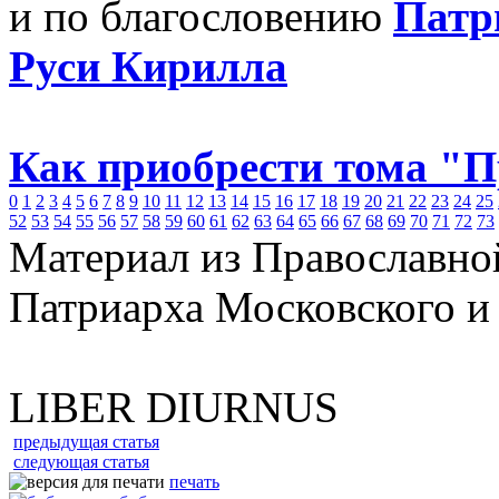
и по благословению
Патр
Руси Кирилла
Как приобрести тома "
0
1
2
3
4
5
6
7
8
9
10
11
12
13
14
15
16
17
18
19
20
21
22
23
24
25
52
53
54
55
56
57
58
59
60
61
62
63
64
65
66
67
68
69
70
71
72
73
Материал из Православно
Патриарха Московского и
LIBER DIURNUS
предыдущая статья
следующая статья
печать