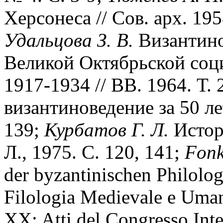
Херсонеса // Сов. арх. 195
Удальцова З. В.
Византино
Великой Октябрьской соц
1917-1934 // ВВ. 1964. Т. 
византиноведение за 50 лет
139;
Курбатов Г. Л.
Истор
Л., 1975. С. 120, 141;
Fonk
der byzantinischen Philolog
Filologia Medievale e Umani
XX: Atti del Congresso Inte