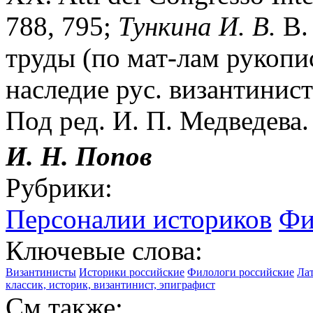
788, 795;
Тункина И. В.
В.
труды (по мат-лам рукопи
наследие рус. византинист
Под ред. И. П. Медведева.
И. Н. Попов
Рубрики:
Персоналии историков
Фи
Ключевые слова:
Византинисты
Историки российские
Филологи российские
Лат
классик, историк, византинист, эпиграфист
См.также: