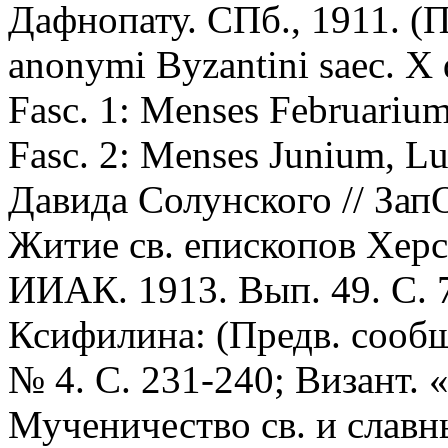
Дафнопату. СПб., 1911. (
anonymi Byzantini saec. X q
Fasc. 1: Menses Februarium
Fasc. 2: Menses Junium, L
Давида Солунского // ЗапО
Житие св. епископов Херс
ИИАК. 1913. Вып. 49. С. 
Ксифилина: (Предв. сообщ.
№ 4. С. 231-240; Визант. 
Мученичество св. и слав