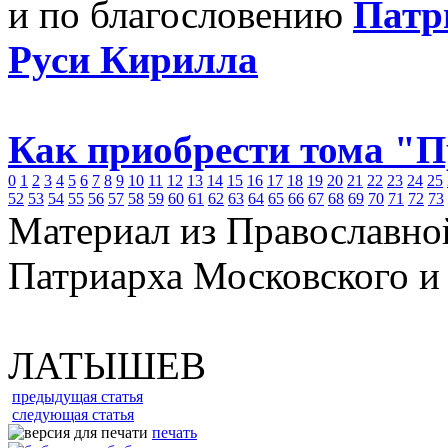
и по благословению
Патр
Руси Кирилла
Как приобрести тома "
0
1
2
3
4
5
6
7
8
9
10
11
12
13
14
15
16
17
18
19
20
21
22
23
24
25
52
53
54
55
56
57
58
59
60
61
62
63
64
65
66
67
68
69
70
71
72
73
Материал из Православно
Патриарха Московского и
ЛАТЫШЕВ
предыдущая статья
следующая статья
печать