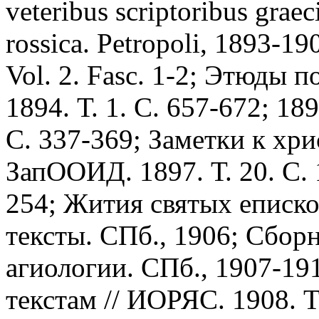
veteribus scriptoribus graeci
rossica. Petropoli, 1893-19
Vol. 2. Fasc. 1-2; Этюды п
1894. Т. 1. С. 657-672; 189
С. 337-369; Заметки к хри
ЗапООИД. 1897. Т. 20. С. 1
254; Жития святых еписко
тексты. СПб., 1906; Сбор
агиологии. СПб., 1907-191
текстам // ИОРЯС. 1908. Т.