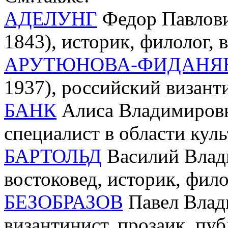
АДЕЛУНГ
Федор Павлови
1843), историк, филолог, 
АРУТЮНОВА-ФИДАНЯ
1937), российский визант
БАНК
Алиса Владимировна
специалист в области кул
БАРТОЛЬД
Василий Влади
востоковед, историк, фил
БЕЗОБРАЗОВ
Павел Влади
византинист, прозаик, пу