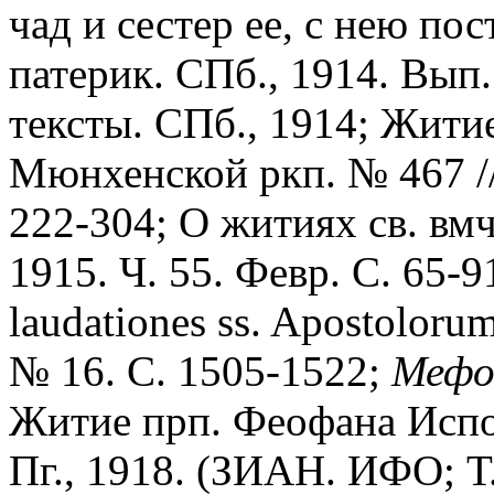
чад и сестер ее, с нею по
патерик. СПб., 1914. Вып. 
тексты. СПб., 1914; Жити
Мюнхенской ркп. № 467 // 
222-304; О житиях св. вм
1915. Ч. 55. Февр. С. 65-9
laudationes ss. Apostoloru
№ 16. С. 1505-1522;
Мефод
Житие прп. Феофана Испо
Пг., 1918. (ЗИАН. ИФО; Т.