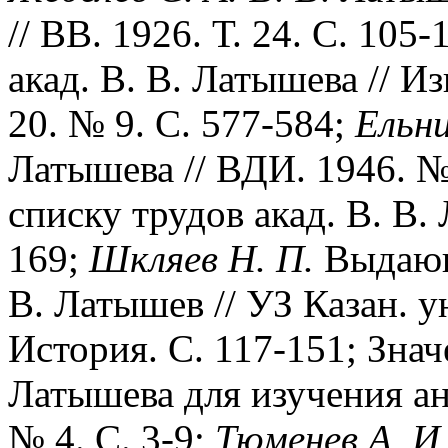
// ВВ. 1926. Т. 24. С. 105-
акад. В. В. Латышева // Из
20. № 9. С. 577-584;
Ельни
Латышева // ВДИ. 1946. №
списку трудов акад. В. В. 
169;
Шкляев Н. П.
Выдающи
В. Латышев // УЗ Казан. ун
История. С. 117-151; Знач
Латышева для изучения ан
№ 4. С. 3-9;
Тюменев А. И