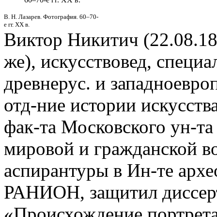
В. Н. Лазарев. Фотография. 60–70-
е гг. XX в.
Виктор Никитич (22.08.18
же), искусствовед, специа
древнерус. и западноевро
отд-ние истории искусств
фак-та Московского ун-та 
мировой и гражданской вой
аспирантуры в Ин-те архе
РАНИОН, защитил диссер
«Происхождение портрета 