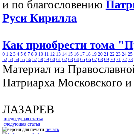
и по благословению
Патр
Руси Кирилла
Как приобрести тома "
0
1
2
3
4
5
6
7
8
9
10
11
12
13
14
15
16
17
18
19
20
21
22
23
24
25
52
53
54
55
56
57
58
59
60
61
62
63
64
65
66
67
68
69
70
71
72
73
Материал из Православно
Патриарха Московского и
ЛАЗАРЕВ
предыдущая статья
следующая статья
печать