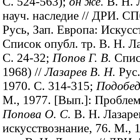
С. 524-563);
он же.
В. Н. 
науч. наследие // ДРИ. СП
Русь, Зап. Европа: Искусс
Список опубл. тр. В. Н. Лаз
С. 24-32;
Попов Г. В.
Списо
1968) //
Лазарев В. Н.
Рус.
1970. С. 314-315;
Подобед
М., 1977. [Вып.]: Проблем
Попова О. С.
В. Н. Лазарев
искусствознание, 76. М., 