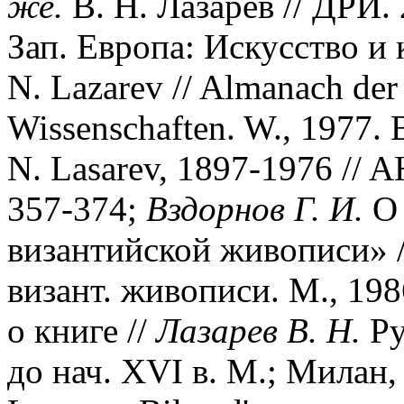
же.
В. Н. Лазарев // ДРИ. 
Зап. Европа: Искусство и 
N. Lazarev // Almanach der
Wissenschaften. W., 1977. 
N. Lasarev, 1897-1976 // A
357-374;
Вздорнов Г. И.
О 
византийской живописи» 
визант. живописи. М., 198
о книге //
Лазарев В. Н.
Ру
до нач. XVI в. М.; Милан,