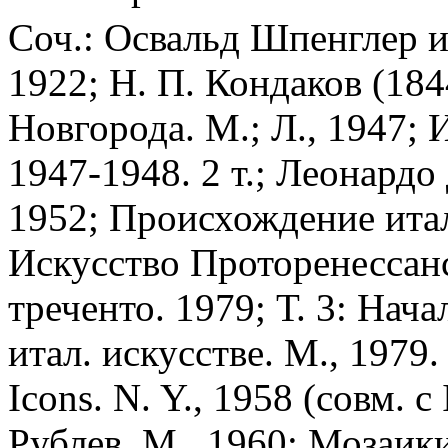
Соч.: Освальд Шпенглер и 
1922; Н. П. Кондаков (184
Новгорода. М.; Л., 1947; 
1947-1948. 2 т.; Леонардо
1952; Происхождение итал
Искусство Проторенессанса
треченто. 1979; Т. 3: Нач
итал. искусстве. М., 1979.
Icons. N. Y., 1958 (совм. с
Рублев. М., 1960; Мозаик